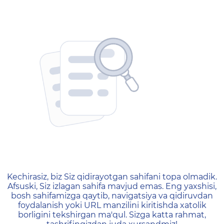
404 — Страница не найд
Kechirasiz, biz Siz qidirayotgan sahifani topa olmadik.
Afsuski, Siz izlagan sahifa mavjud emas. Eng yaxshisi,
bosh sahifamizga qaytib, navigatsiya va qidiruvdan
foydalanish yoki URL manzilini kiritishda xatolik
borligini tekshirgan ma'qul. Sizga katta rahmat,