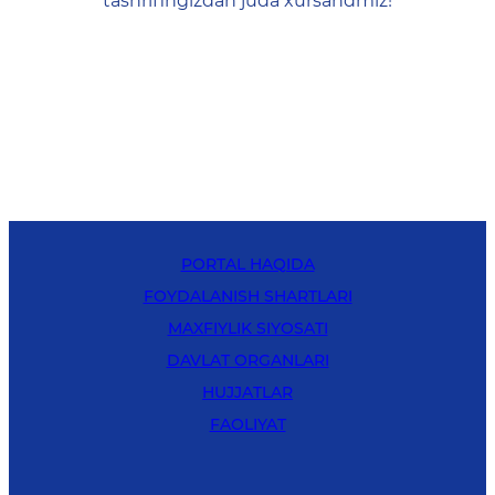
tashrifingizdan juda xursandmiz!
PORTAL HAQIDA
FOYDALANISH SHARTLARI
MAXFIYLIK SIYOSATI
DAVLAT ORGANLARI
HUJJATLAR
FAOLIYAT