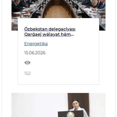
Ózbekstan delegaciyası
Qarǵaej wálayat hám
Tarnawovoronej AESında boldı
Energetika
15.06.2026
152