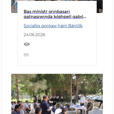
Bas ministr orınbasarı
qatnasıwında kóshpeli qabıl
ótkerildi
Sociallıq qorǵaw hám Bántlik
24.06.2026
88