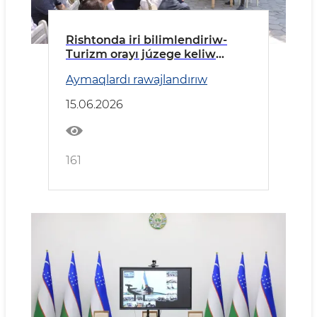
Rishtonda iri bilimlendiriw-
Turizm orayı júzege keliw
etiledi
Aymaqlardı rawajlandırıw
15.06.2026
161