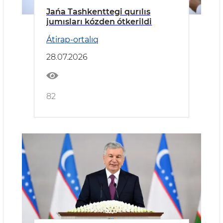
Jańa Tashkenttegi qurılıs
jumısları kózden ótkerildi
Átirap-ortalıq
28.07.2026
82