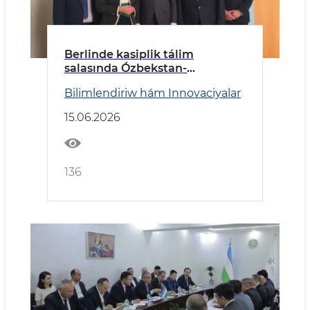
Berlinde kasiplik tálim
salasında Ózbekstan-
Germaniya kelisim qol qoyıldı
Bilimlendiriw hám Innovaciyalar
15.06.2026
136