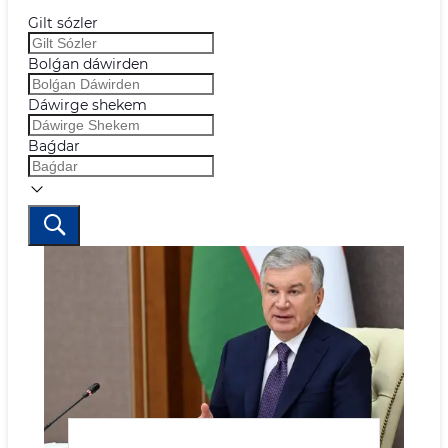
Gilt sózler
Bolǵan dáwirden
Dáwirge shekem
Baǵdar