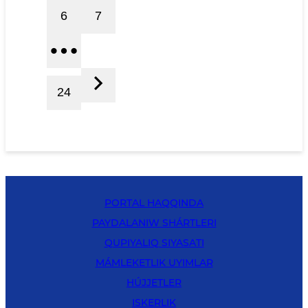
6
7
24
PORTAL HAQQINDA
PAYDALANIW SHÁRTLERI
QUPIYALIQ SIYASATI
MÁMLEKETLIK UYIMLAR
HÚJJETLER
ISKERLIK