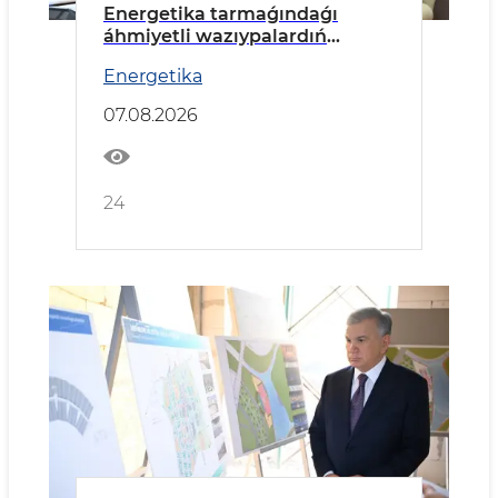
Energetika tarmaǵındaǵı
áhmiyetli wazıypalardıń
orınlanıwı kórip shıǵıldı
Energetika
07.08.2026
24