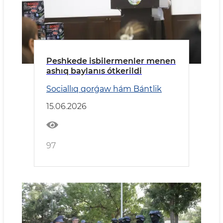
Peshkede isbilermenler menen
ashıq baylanıs ótkerildi
Sociallıq qorǵaw hám Bántlik
15.06.2026
97