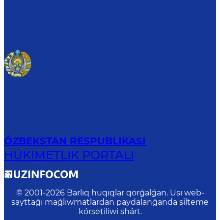
ÓZBEKSTAN RESPUBLIKASI
HÚKIMETLIK PORTALI
© 2001-
2026
Barlıq huqıqlar qorǵalǵan. Usı web-
sayttaǵı maǵlıwmatlardan paydalanǵanda silteme
kórsetiliwi shárt.