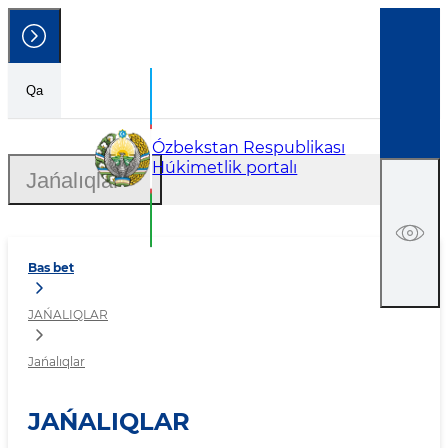
Qa
Jańalıqlar
Ózbekstan Respublikası
Húkimetlik portalı
Jańalıqlar
Bas bet
JAŃALIQLAR
Jańalıqlar
JAŃALIQLAR