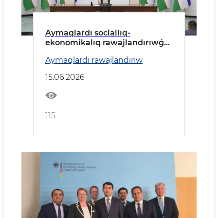
Aymaqlardı sociallıq-
ekonomikalıq rawajlandırıwǵa
tiyisli zárúrli máseleler talqılaw
Aymaqlardı rawajlandırıw
etildi.
15.06.2026
115