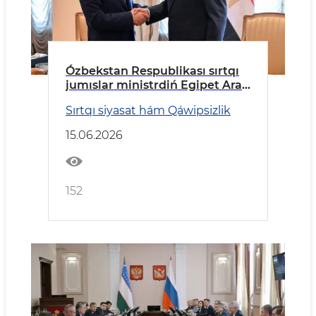
Ózbekstan Respublikası sırtqı
jumıslar ministrdiń Egipet Arab
Respublikasına barıw
Sırtqı siyasat hám Qáwipsizlik
15.06.2026
152