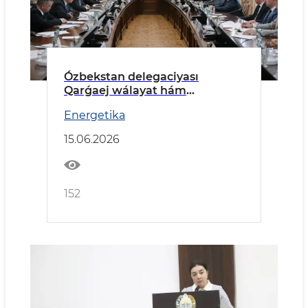
Ózbekstan delegaciyası
Qarǵaej wálayat hám
Tarnawovoronej AESında boldı
Energetika
15.06.2026
152