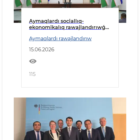
Aymaqlardı sociallıq-
ekonomikalıq rawajlandırıwǵa
tiyisli zárúrli máseleler talqılaw
Aymaqlardı rawajlandırıw
etildi.
15.06.2026
115