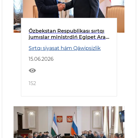
Ózbekstan Respublikası sırtqı
jumıslar ministrdiń Egipet Arab
Respublikasına barıw
Sırtqı siyasat hám Qáwipsizlik
15.06.2026
152