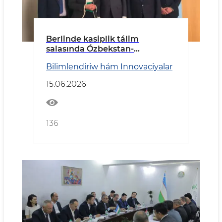
Berlinde kasiplik tálim
salasında Ózbekstan-
Germaniya kelisim qol qoyıldı
Bilimlendiriw hám Innovaciyalar
15.06.2026
136