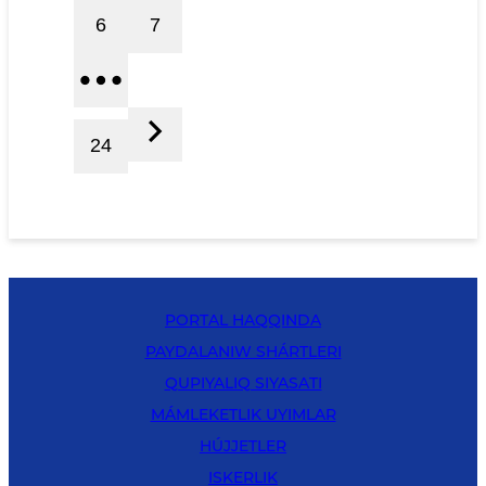
6
7
24
PORTAL HAQQINDA
PAYDALANIW SHÁRTLERI
QUPIYALIQ SIYASATI
MÁMLEKETLIK UYIMLAR
HÚJJETLER
ISKERLIK