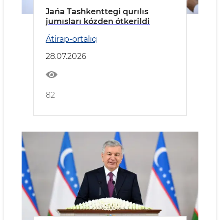
Jańa Tashkenttegi qurılıs
jumısları kózden ótkerildi
Átirap-ortalıq
28.07.2026
82