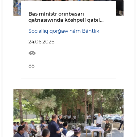
Bas ministr orınbasarı
qatnasıwında kóshpeli qabıl
ótkerildi
Sociallıq qorǵaw hám Bántlik
24.06.2026
88