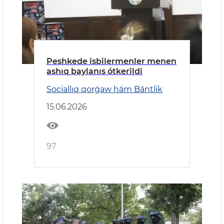
Peshkede isbilermenler menen
ashıq baylanıs ótkerildi
Sociallıq qorǵaw hám Bántlik
15.06.2026
97