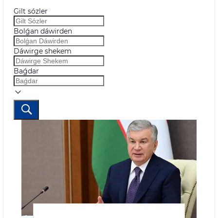
Gilt sózler
Bolǵan dáwirden
Dáwirge shekem
Baǵdar