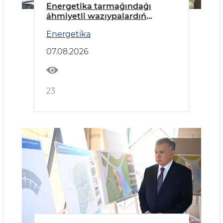
Energetika tarmaǵındaǵı
áhmiyetli wazıypalardıń
orınlanıwı kórip shıǵıldı
Energetika
07.08.2026
23