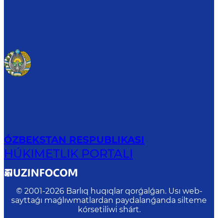
ÓZBEKSTAN RESPUBLIKASI
HÚKIMETLIK PORTALI
© 2001-
2026
Barlıq huqıqlar qorǵalǵan. Usı web-
sayttaǵı maǵlıwmatlardan paydalanǵanda silteme
kórsetiliwi shárt.