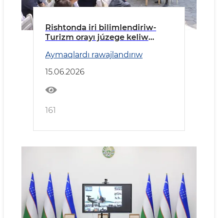
Rishtonda iri bilimlendiriw-
Turizm orayı júzege keliw
etiledi
Aymaqlardı rawajlandırıw
15.06.2026
161