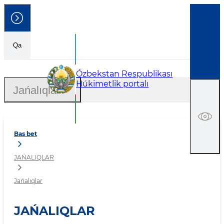
Qa
Jańalıqlar
Ózbekstan Respublikası
Húkimetlik portalı
Jańalıqlar
Bas bet
JAŃALIQLAR
Jańalıqlar
JAŃALIQLAR