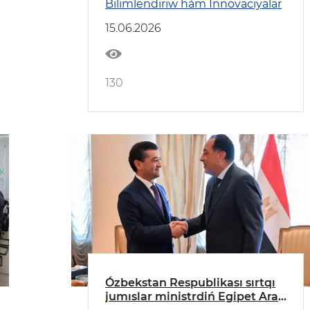
Bilimlendiriw hám Innovaciyalar
15.06.2026
130
Ózbekstan Respublikası sırtqı
jumıslar ministrdiń Egipet Arab