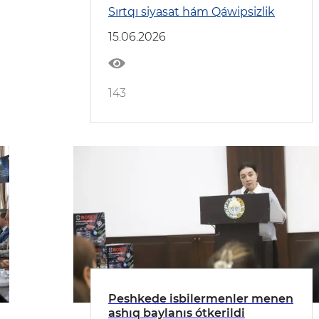
Respublikasına barıw
Sırtqı siyasat hám Qáwipsizlik
15.06.2026
143
Peshkede isbilermenler menen
ashıq baylanıs ótkerildi