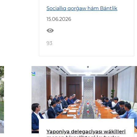
Sociallıq qorǵaw hám Bántlik
15.06.2026
93
Yaponiya delegaciyası wákilleri