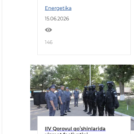
Tarnawovoronej AESında boldı
Energetika
15.06.2026
146
IIV Qorovul qoʻshinlarida