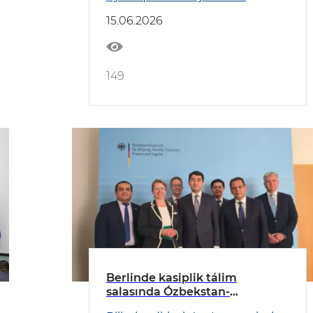
15.06.2026
149
Berlinde kasiplik tálim
salasında Ózbekstan-
Germaniya kelisim qol qoyıldı