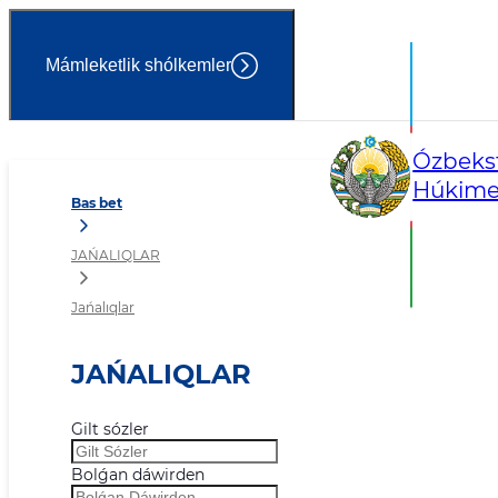
Mámleketlik shólkemler
Jańalıqlar
Ózbekst
Húkimet
Bas bet
JAŃALIQLAR
Jańalıqlar
JAŃALIQLAR
Gilt sózler
Bolǵan dáwirden