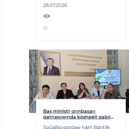
28.07.2026
51
Bas ministr orınbasarı
qatnasıwında kóshpeli qabıl
ótkerildi
Sociallıq qorǵaw hám Bántlik