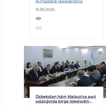
Aymaqlardı rawajlandırıw
etildi.
15.06.2026
105
Ózbekstan hám Malayziya awıl
xojalıǵında birge islesiwdin