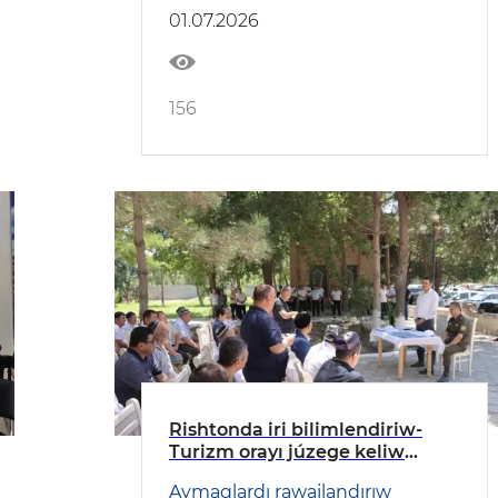
01.07.2026
156
Rishtonda iri bilimlendiriw-
Turizm orayı júzege keliw
etiledi
Aymaqlardı rawajlandırıw