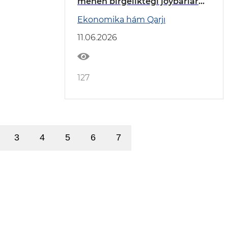
menen birgeliktegi joybarlar
talqılaw etildi
Ekonomika hám Qarjı
11.06.2026
127
3
4
5
6
7