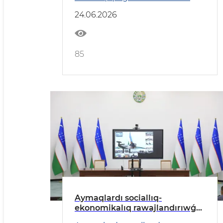
24.06.2026
85
Aymaqlardı sociallıq-
ekonomikalıq rawajlandırıwǵa
tiyisli zárúrli máseleler talqılaw