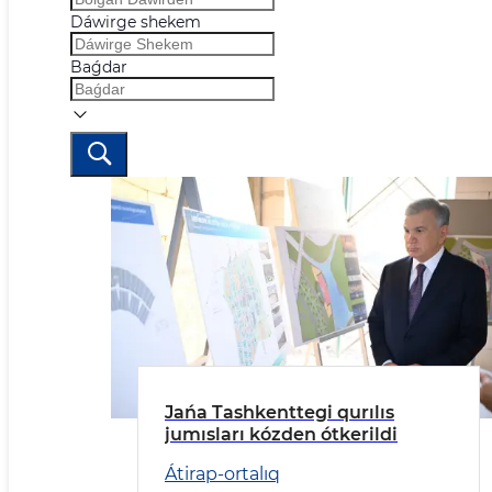
Dáwirge shekem
Baǵdar
Jańa Tashkenttegi qurılıs
jumısları kózden ótkerildi
Átirap-ortalıq