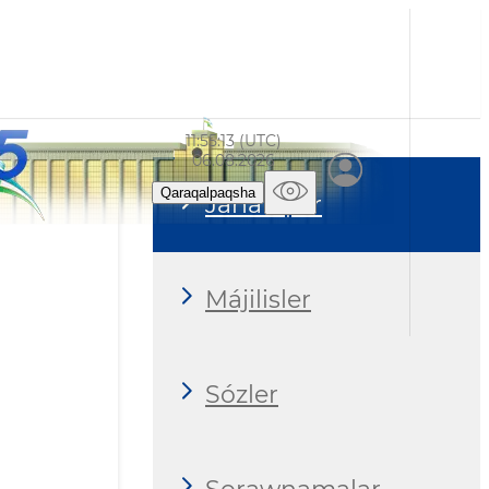
11:55:14 (UTC)
06.08.2026
Qaraqalpaqsha
Jańalıqlar
Májilisler
Sózler