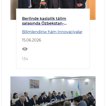
Berlinde kasiplik tálim
salasında Ózbekstan-
Germaniya kelisim qol qoyıldı
Bilimlendiriw hám Innovaciyalar
15.06.2026
134