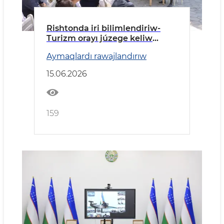
Rishtonda iri bilimlendiriw-
Turizm orayı júzege keliw
etiledi
Aymaqlardı rawajlandırıw
15.06.2026
159