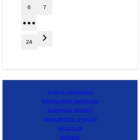
6
7
24
PORTAL HAQQINDA
PAYDALANIW SHÁRTLERI
QUPIYALIQ SIYASATI
MÁMLEKETLIK UYIMLAR
HÚJJETLER
ISKERLIK