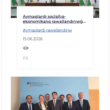
Aymaqlardı sociallıq-
ekonomikalıq rawajlandırıwǵa
tiyisli zárúrli máseleler talqılaw
Aymaqlardı rawajlandırıw
etildi.
15.06.2026
113