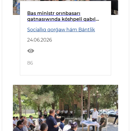
Bas ministr orınbasarı
qatnasıwında kóshpeli qabıl
ótkerildi
Sociallıq qorǵaw hám Bántlik
24.06.2026
86