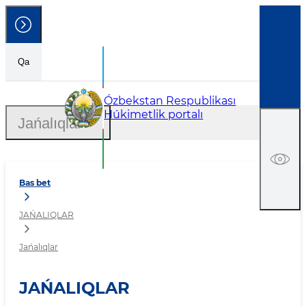
Qa
Jańalıqlar
Ózbekstan Respublikası
Húkimetlik portalı
Jańalıqlar
Bas bet
JAŃALIQLAR
Jańalıqlar
JAŃALIQLAR