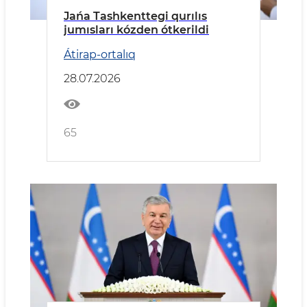
Jańa Tashkenttegi qurılıs
jumısları kózden ótkerildi
Átirap-ortalıq
28.07.2026
65