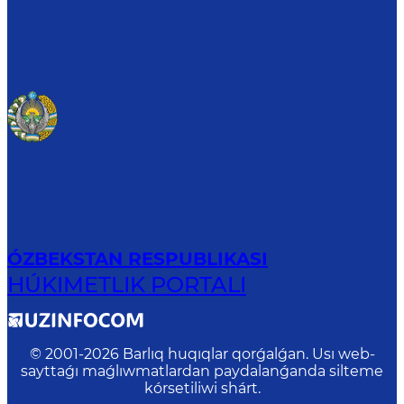
ÓZBEKSTAN RESPUBLIKASI
HÚKIMETLIK PORTALI
© 2001-
2026
Barlıq huqıqlar qorǵalǵan. Usı web-
sayttaǵı maǵlıwmatlardan paydalanǵanda silteme
kórsetiliwi shárt.