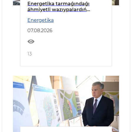
Energetika tarmaǵındaǵı
áhmiyetli wazıypalardıń
orınlanıwı kórip shıǵıldı
Energetika
07.08.2026
13