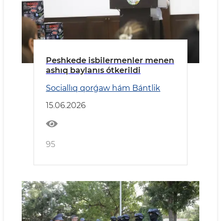
Peshkede isbilermenler menen
ashıq baylanıs ótkerildi
Sociallıq qorǵaw hám Bántlik
15.06.2026
95