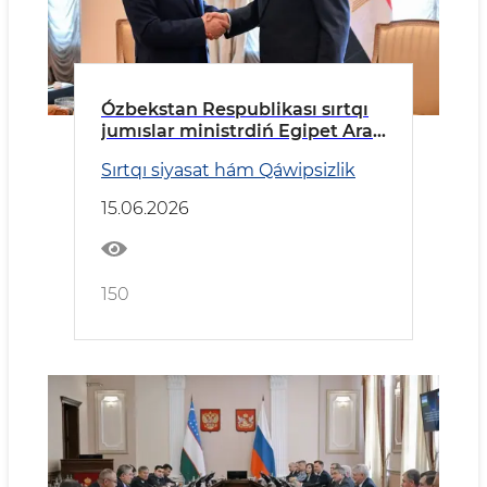
Ózbekstan Respublikası sırtqı
jumıslar ministrdiń Egipet Arab
Respublikasına barıw
Sırtqı siyasat hám Qáwipsizlik
15.06.2026
150