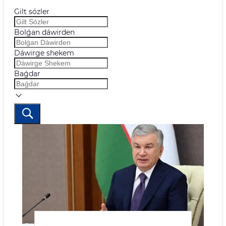
Gilt sózler
Bolǵan dáwirden
Dáwirge shekem
Baǵdar