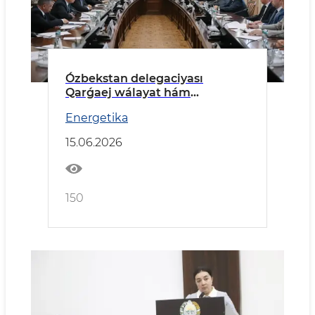
Ózbekstan delegaciyası
Qarǵaej wálayat hám
Tarnawovoronej AESında boldı
Energetika
15.06.2026
150