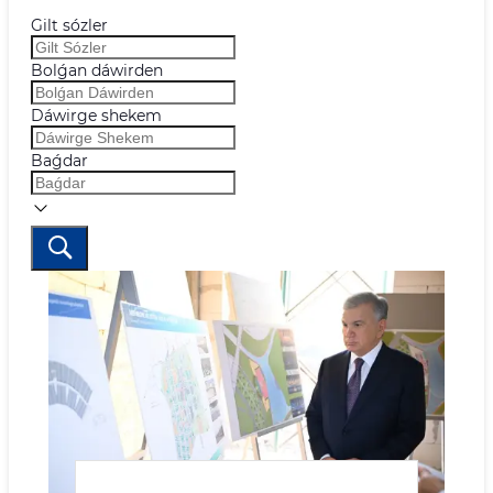
Gilt sózler
Bolǵan dáwirden
Dáwirge shekem
Baǵdar