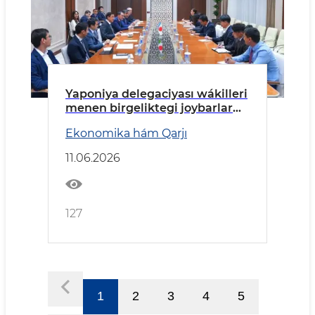
Yaponiya delegaciyası wákilleri
menen birgeliktegi joybarlar
talqılaw etildi
Ekonomika hám Qarjı
11.06.2026
127
1
2
3
4
5