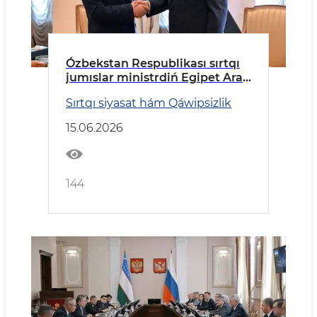
Ózbekstan Respublikası sırtqı
jumıslar ministrdiń Egipet Arab
Respublikasına barıw
Sırtqı siyasat hám Qáwipsizlik
15.06.2026
144