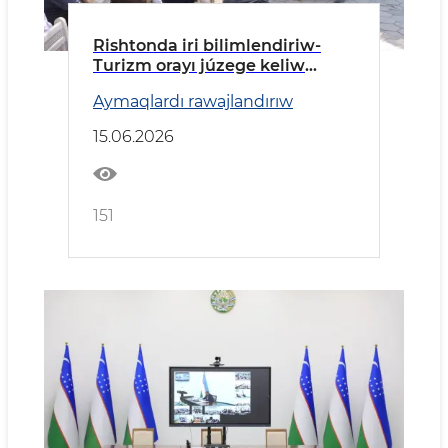
Rishtonda iri bilimlendiriw-
Turizm orayı júzege keliw
etiledi
Aymaqlardı rawajlandırıw
15.06.2026
151