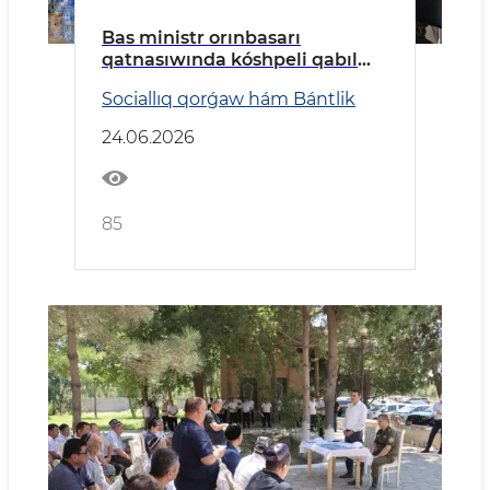
Bas ministr orınbasarı
qatnasıwında kóshpeli qabıl
ótkerildi
Sociallıq qorǵaw hám Bántlik
24.06.2026
85