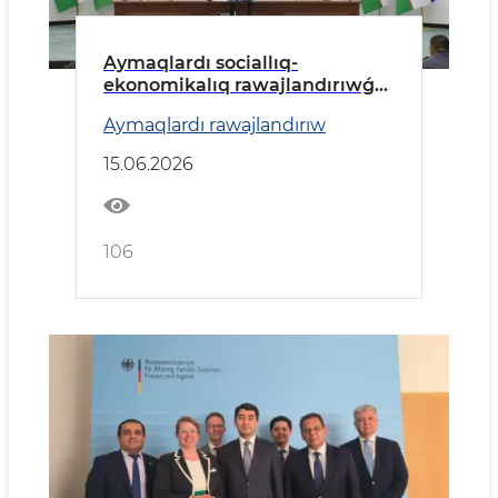
Aymaqlardı sociallıq-
ekonomikalıq rawajlandırıwǵa
tiyisli zárúrli máseleler talqılaw
Aymaqlardı rawajlandırıw
etildi.
15.06.2026
106