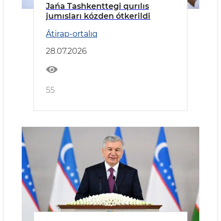
Jańa Tashkenttegi qurılıs
jumısları kózden ótkerildi
Átirap-ortalıq
28.07.2026
55