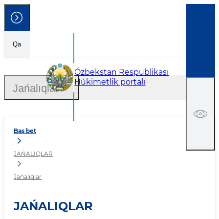
Qa
Jańalıqlar
Ózbekstan Respublikası
Húkimetlik portalı
Jańalıqlar
Bas bet
JAŃALIQLAR
Jańalıqlar
JAŃALIQLAR