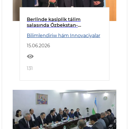
Berlinde kasiplik tálim
salasında Ózbekstan-
Germaniya kelisim qol qoyıldı
Bilimlendiriw hám Innovaciyalar
15.06.2026
131