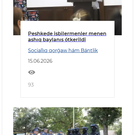
Peshkede isbilermenler menen
ashıq baylanıs ótkerildi
Sociallıq qorǵaw hám Bántlik
15.06.2026
93