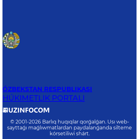
ÓZBEKSTAN RESPUBLIKASI
HÚKIMETLIK PORTALI
© 2001-
2026
Barlıq huqıqlar qorǵalǵan. Usı web-
sayttaǵı maǵlıwmatlardan paydalanǵanda silteme
kórsetiliwi shárt.