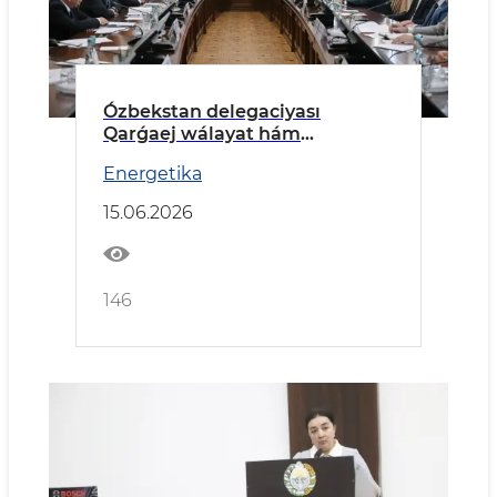
Ózbekstan delegaciyası
Qarǵaej wálayat hám
Tarnawovoronej AESında boldı
Energetika
15.06.2026
146