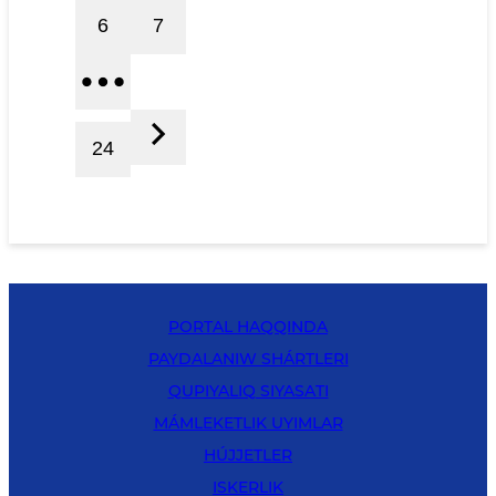
6
7
24
PORTAL HAQQINDA
PAYDALANIW SHÁRTLERI
QUPIYALIQ SIYASATI
MÁMLEKETLIK UYIMLAR
HÚJJETLER
ISKERLIK