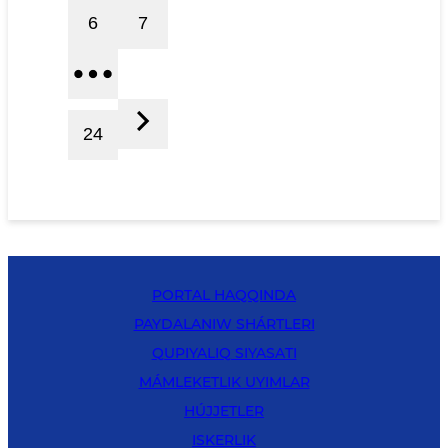
6
7
24
PORTAL HAQQINDA
PAYDALANIW SHÁRTLERI
QUPIYALIQ SIYASATI
MÁMLEKETLIK UYIMLAR
HÚJJETLER
ISKERLIK