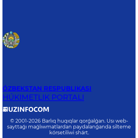
ÓZBEKSTAN RESPUBLIKASI
HÚKIMETLIK PORTALI
© 2001-
2026
Barlıq huqıqlar qorǵalǵan. Usı web-
sayttaǵı maǵlıwmatlardan paydalanǵanda silteme
kórsetiliwi shárt.