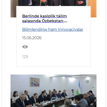
Berlinde kasiplik tálim
salasında Ózbekstan-
Germaniya kelisim qol qoyıldı
Bilimlendiriw hám Innovaciyalar
15.06.2026
129