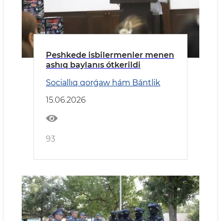
Peshkede isbilermenler menen
ashıq baylanıs ótkerildi
Sociallıq qorǵaw hám Bántlik
15.06.2026
93