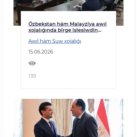
Ózbekstan hám Malayziya awıl
xojalıǵında birge islesiwdin
jańa basqıshına qádem qoyıp
Awıl hám Suw xojalıǵı
atır
15.06.2026
139