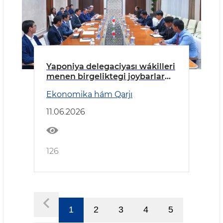
Yaponiya delegaciyası wákilleri
menen birgeliktegi joybarlar
talqılaw etildi
Ekonomika hám Qarjı
11.06.2026
126
1
2
3
4
5