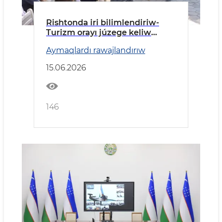
Rishtonda iri bilimlendiriw-
Turizm orayı júzege keliw
etiledi
Aymaqlardı rawajlandırıw
15.06.2026
146