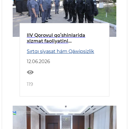
IIV Qorovul qoʻshinlarida
xizmat faoliyatini
takomillashtirish hamda
Sırtqı siyasat hám Qáwipsizlik
raqamli transformatsiya
boʻyicha ustuvor vazifalar
12.06.2026
belgilab berildi
119