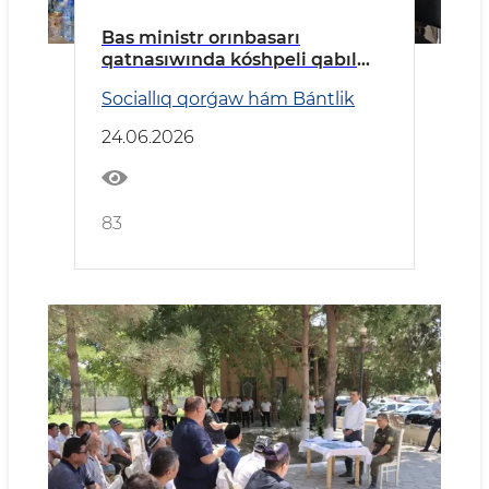
Bas ministr orınbasarı
qatnasıwında kóshpeli qabıl
ótkerildi
Sociallıq qorǵaw hám Bántlik
24.06.2026
83