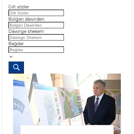
Gilt sózler
Bolǵan dáwirden
Dáwirge shekem
Baǵdar