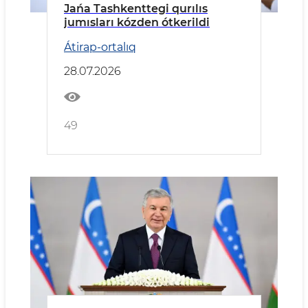
Jańa Tashkenttegi qurılıs
jumısları kózden ótkerildi
Átirap-ortalıq
28.07.2026
49