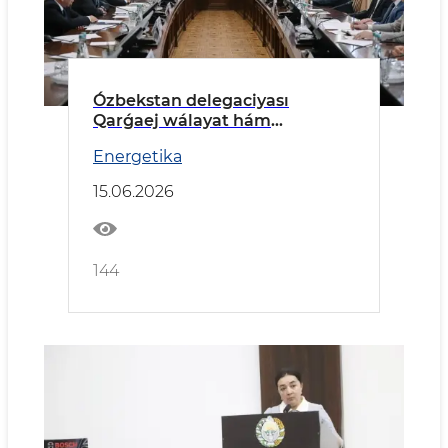
Ózbekstan delegaciyası
Qarǵaej wálayat hám
Tarnawovoronej AESında boldı
Energetika
15.06.2026
144