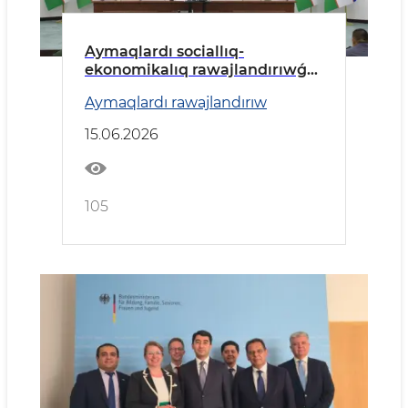
Aymaqlardı sociallıq-
ekonomikalıq rawajlandırıwǵa
tiyisli zárúrli máseleler talqılaw
Aymaqlardı rawajlandırıw
etildi.
15.06.2026
105