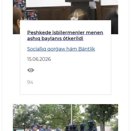
Peshkede isbilermenler menen
ashıq baylanıs ótkerildi
Sociallıq qorǵaw hám Bántlik
15.06.2026
94