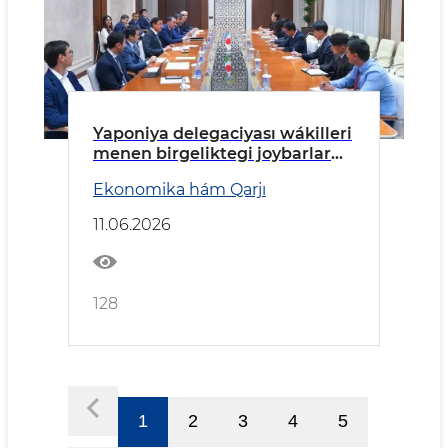
Yaponiya delegaciyası wákilleri
menen birgeliktegi joybarlar
talqılaw etildi
Ekonomika hám Qarjı
11.06.2026
128
1
2
3
4
5