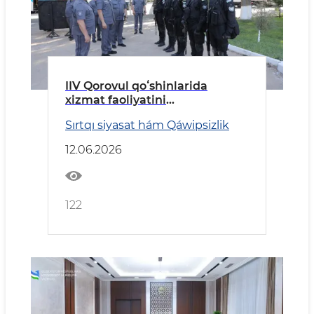
IIV Qorovul qoʻshinlarida
xizmat faoliyatini
takomillashtirish hamda
Sırtqı siyasat hám Qáwipsizlik
raqamli transformatsiya
boʻyicha ustuvor vazifalar
12.06.2026
belgilab berildi
122