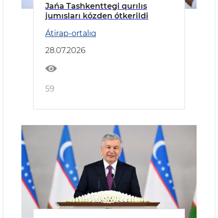
Jańa Tashkenttegi qurılıs
jumısları kózden ótkerildi
Átirap-ortalıq
28.07.2026
59