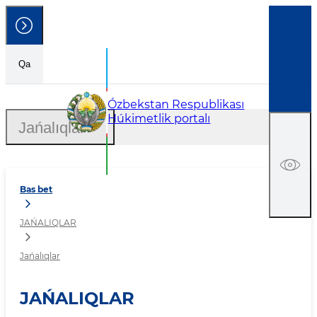
Qa
Jańalıqlar
Ózbekstan Respublikası
Húkimetlik portalı
Jańalıqlar
Bas bet
JAŃALIQLAR
Jańalıqlar
JAŃALIQLAR