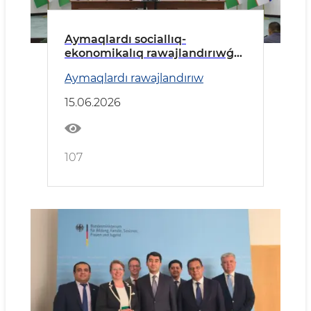
Aymaqlardı sociallıq-
ekonomikalıq rawajlandırıwǵa
tiyisli zárúrli máseleler talqılaw
Aymaqlardı rawajlandırıw
etildi.
15.06.2026
107