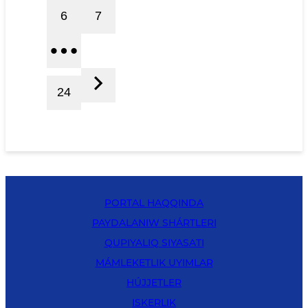
6
7
24
PORTAL HAQQINDA
PAYDALANIW SHÁRTLERI
QUPIYALIQ SIYASATI
MÁMLEKETLIK UYIMLAR
HÚJJETLER
ISKERLIK