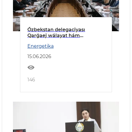
Ózbekstan delegaciyası
Qarǵaej wálayat hám
Tarnawovoronej AESında boldı
Energetika
15.06.2026
146