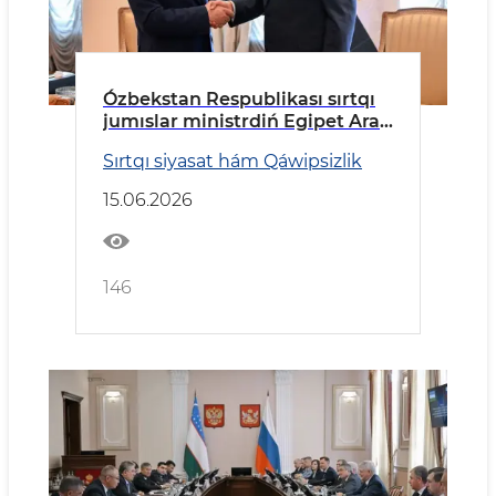
Ózbekstan Respublikası sırtqı
jumıslar ministrdiń Egipet Arab
Respublikasına barıw
Sırtqı siyasat hám Qáwipsizlik
15.06.2026
146