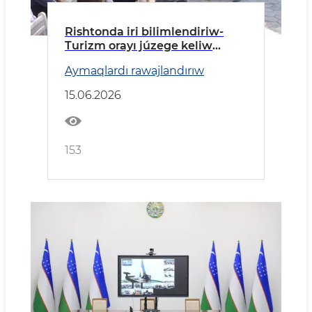
Rishtonda iri bilimlendiriw-
Turizm orayı júzege keliw
etiledi
Aymaqlardı rawajlandırıw
15.06.2026
153