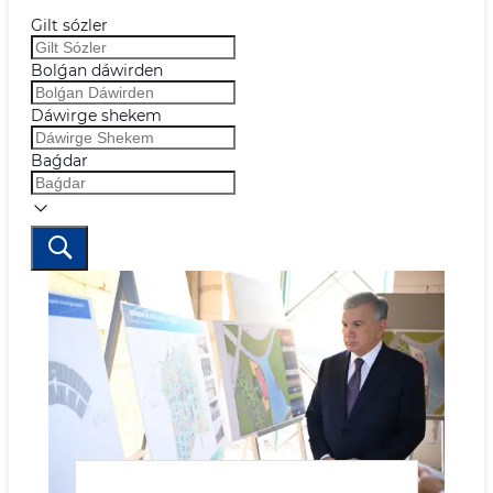
Gilt sózler
Bolǵan dáwirden
Dáwirge shekem
Baǵdar