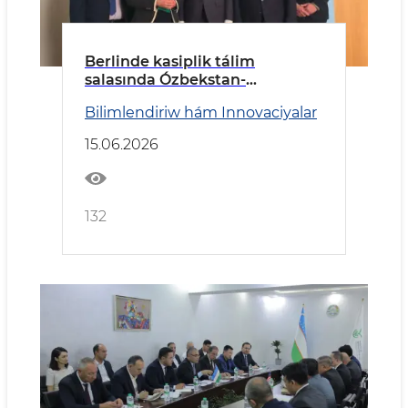
Berlinde kasiplik tálim
salasında Ózbekstan-
Germaniya kelisim qol qoyıldı
Bilimlendiriw hám Innovaciyalar
15.06.2026
132