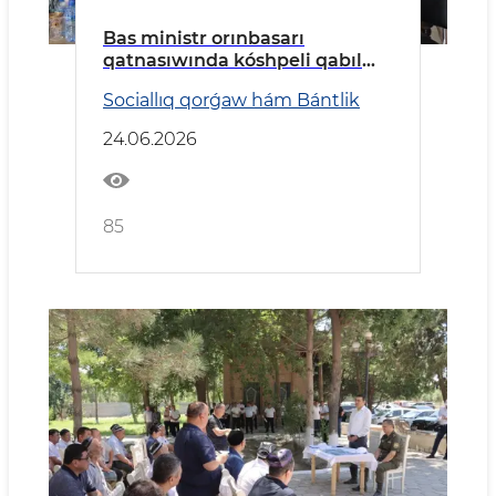
Bas ministr orınbasarı
qatnasıwında kóshpeli qabıl
ótkerildi
Sociallıq qorǵaw hám Bántlik
24.06.2026
85