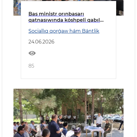
Bas ministr orınbasarı
qatnasıwında kóshpeli qabıl
ótkerildi
Sociallıq qorǵaw hám Bántlik
24.06.2026
85