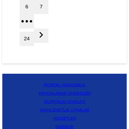
6
7
24
PORTAL HAQQINDA
PAYDALANIW SHÁRTLERI
QUPIYALIQ SIYASATI
MÁMLEKETLIK UYIMLAR
HÚJJETLER
ISKERLIK