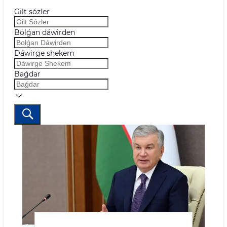
Gilt sózler
Bolǵan dáwirden
Dáwirge shekem
Baǵdar