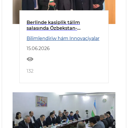
Berlinde kasiplik tálim
salasında Ózbekstan-
Germaniya kelisim qol qoyıldı
Bilimlendiriw hám Innovaciyalar
15.06.2026
132