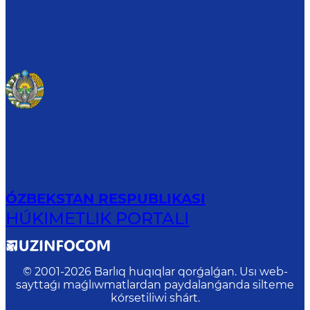
ÓZBEKSTAN RESPUBLIKASI
HÚKIMETLIK PORTALI
© 2001-
2026
Barlıq huqıqlar qorǵalǵan. Usı web-
sayttaǵı maǵlıwmatlardan paydalanǵanda silteme
kórsetiliwi shárt.