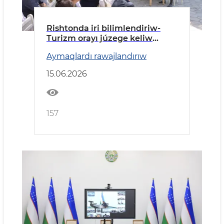
Rishtonda iri bilimlendiriw-
Turizm orayı júzege keliw
etiledi
Aymaqlardı rawajlandırıw
15.06.2026
157