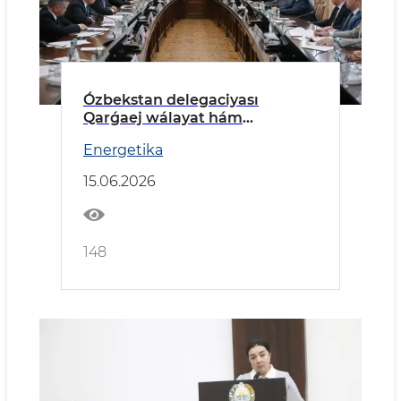
Ózbekstan delegaciyası
Qarǵaej wálayat hám
Tarnawovoronej AESında boldı
Energetika
15.06.2026
148