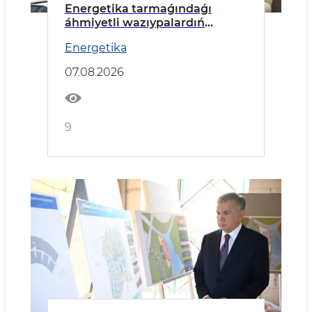
Energetika tarmaǵındaǵı
áhmiyetli wazıypalardıń
orınlanıwı kórip shıǵıldı
Energetika
07.08.2026
9