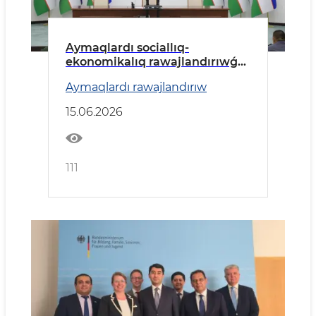
Aymaqlardı sociallıq-
ekonomikalıq rawajlandırıwǵa
tiyisli zárúrli máseleler talqılaw
Aymaqlardı rawajlandırıw
etildi.
15.06.2026
111