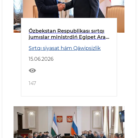
Ózbekstan Respublikası sırtqı
jumıslar ministrdiń Egipet Arab
Respublikasına barıw
Sırtqı siyasat hám Qáwipsizlik
15.06.2026
147