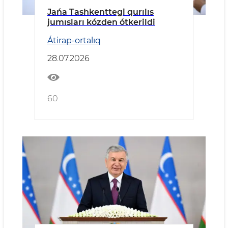
Jańa Tashkenttegi qurılıs
jumısları kózden ótkerildi
Átirap-ortalıq
28.07.2026
60