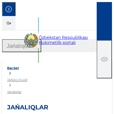
Qa
Jańalıqlar
Ózbekstan Respublikası
Húkimetlik portalı
Jańalıqlar
Bas bet
JAŃALIQLAR
Jańalıqlar
JAŃALIQLAR