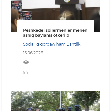
Peshkede isbilermenler menen
ashıq baylanıs ótkerildi
Sociallıq qorǵaw hám Bántlik
15.06.2026
94