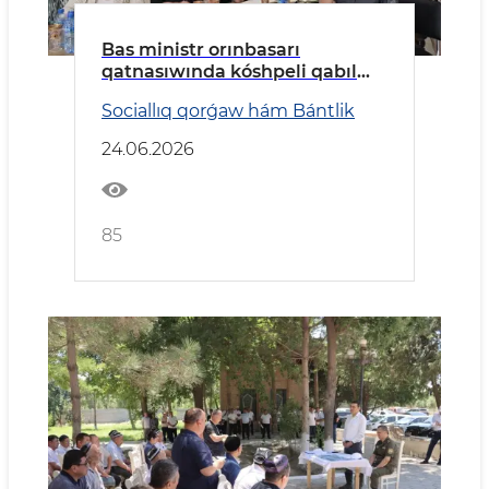
Bas ministr orınbasarı
qatnasıwında kóshpeli qabıl
ótkerildi
Sociallıq qorǵaw hám Bántlik
24.06.2026
85