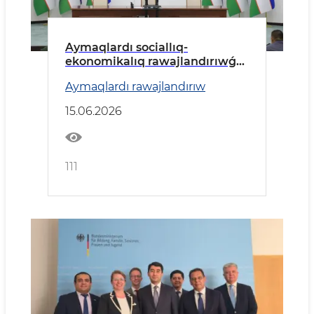
Aymaqlardı sociallıq-
ekonomikalıq rawajlandırıwǵa
tiyisli zárúrli máseleler talqılaw
Aymaqlardı rawajlandırıw
etildi.
15.06.2026
111