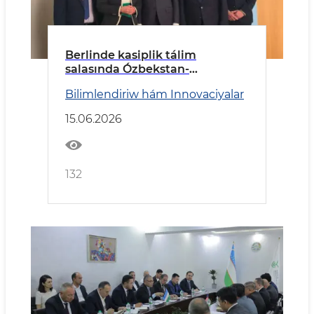
Berlinde kasiplik tálim
salasında Ózbekstan-
Germaniya kelisim qol qoyıldı
Bilimlendiriw hám Innovaciyalar
15.06.2026
132