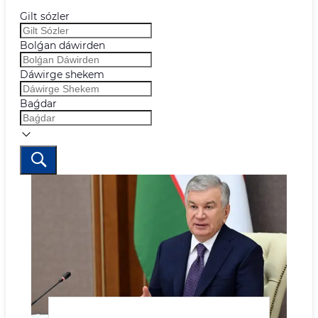
Gilt sózler
Bolǵan dáwirden
Dáwirge shekem
Baǵdar