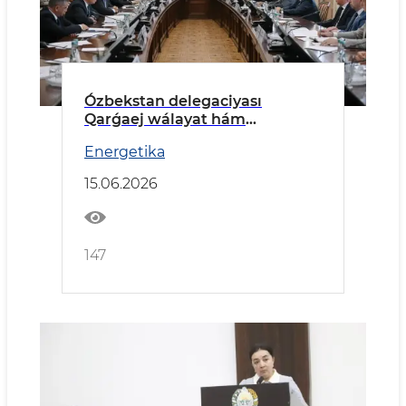
Ózbekstan delegaciyası
Qarǵaej wálayat hám
Tarnawovoronej AESında boldı
Energetika
15.06.2026
147