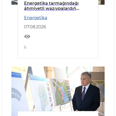
Energetika tarmaǵındaǵı
áhmiyetli wazıypalardıń
orınlanıwı kórip shıǵıldı
Energetika
07.08.2026
6