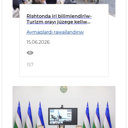
Rishtonda iri bilimlendiriw-
Turizm orayı júzege keliw
etiledi
Aymaqlardı rawajlandırıw
15.06.2026
157