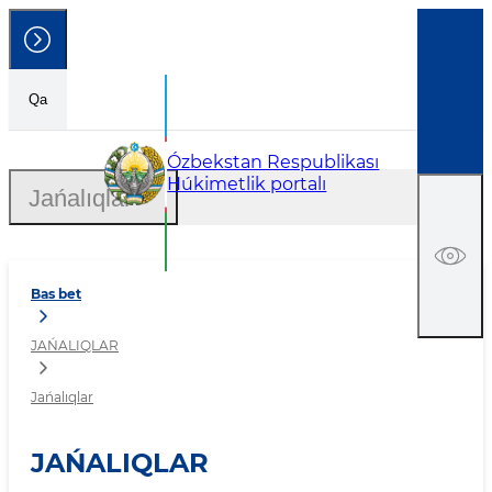
Qa
Jańalıqlar
Ózbekstan Respublikası
Húkimetlik portalı
Jańalıqlar
Bas bet
JAŃALIQLAR
Jańalıqlar
JAŃALIQLAR