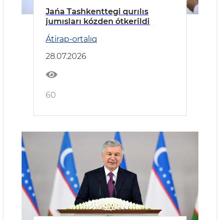
Jańa Tashkenttegi qurılıs
jumısları kózden ótkerildi
Átirap-ortalıq
28.07.2026
60