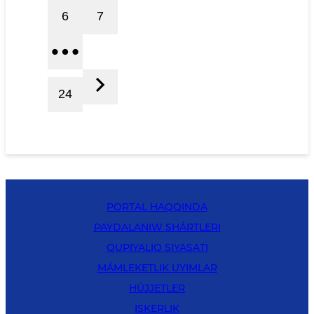
6
7
24
PORTAL HAQQINDA
PAYDALANIW SHÁRTLERI
QUPIYALIQ SIYASATI
MÁMLEKETLIK UYIMLAR
HÚJJETLER
ISKERLIK