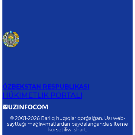
ÓZBEKSTAN RESPUBLIKASI
HÚKIMETLIK PORTALI
© 2001-
2026
Barlıq huqıqlar qorǵalǵan. Usı web-
sayttaǵı maǵlıwmatlardan paydalanǵanda silteme
kórsetiliwi shárt.