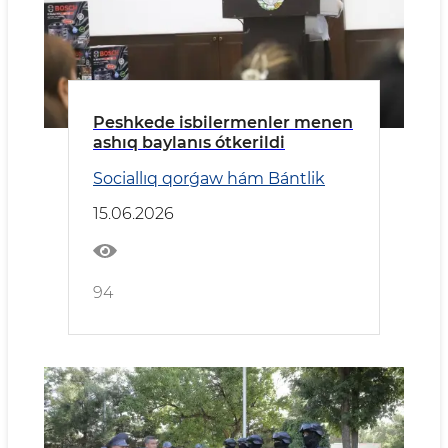
Peshkede isbilermenler menen
ashıq baylanıs ótkerildi
Sociallıq qorǵaw hám Bántlik
15.06.2026
94