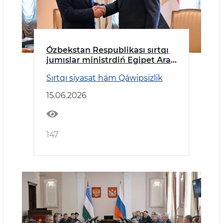
Ózbekstan Respublikası sırtqı
jumıslar ministrdiń Egipet Arab
Respublikasına barıw
Sırtqı siyasat hám Qáwipsizlik
15.06.2026
147