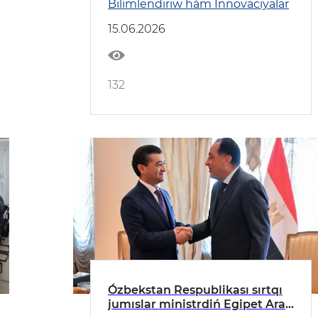
Bilimlendiriw hám Innovaciyalar
15.06.2026
132
Ózbekstan Respublikası sırtqı
jumıslar ministrdiń Egipet Arab