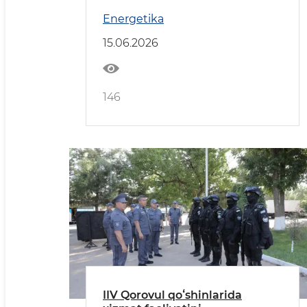
Tarnawovoronej AESında boldı
Energetika
15.06.2026
146
IIV Qorovul qoʻshinlarida