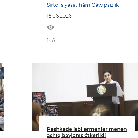
Respublikasına barıw
Sırtqı siyasat hám Qáwipsizlik
15.06.2026
146
Peshkede isbilermenler menen
ashıq baylanıs ótkerildi