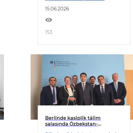
15.06.2026
153
Berlinde kasiplik tálim
salasında Ózbekstan-
Germaniya kelisim qol qoyıldı