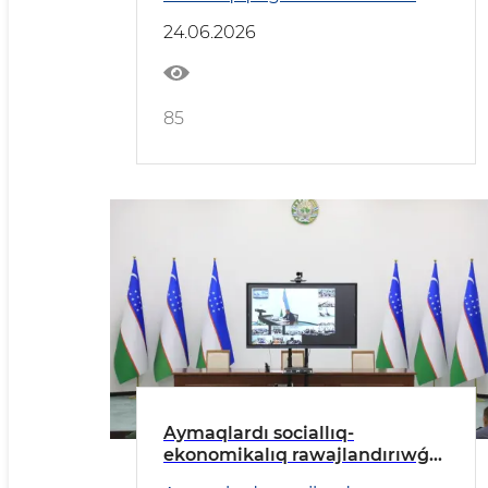
24.06.2026
85
Aymaqlardı sociallıq-
ekonomikalıq rawajlandırıwǵa
tiyisli zárúrli máseleler talqılaw