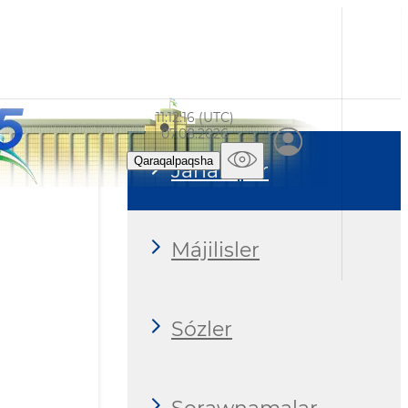
11:12:18 (UTC)
07.08.2026
Qaraqalpaqsha
Jańalıqlar
Májilisler
Sózler