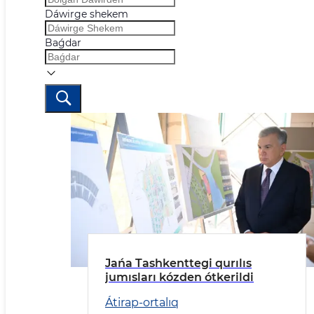
Dáwirge shekem
Baǵdar
Jańa Tashkenttegi qurılıs
jumısları kózden ótkerildi
Átirap-ortalıq