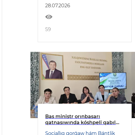
28.07.2026
59
Bas ministr orınbasarı
qatnasıwında kóshpeli qabıl
ótkerildi
Sociallıq qorǵaw hám Bántlik