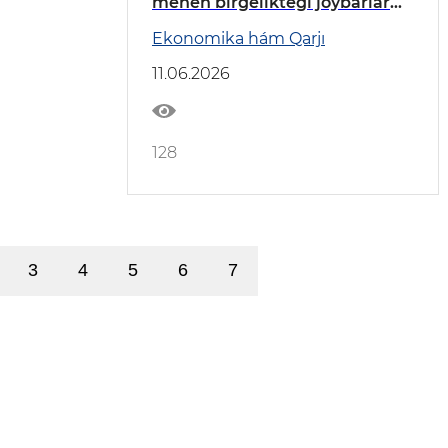
menen birgeliktegi joybarlar
talqılaw etildi
Ekonomika hám Qarjı
11.06.2026
128
3
4
5
6
7