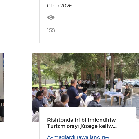
01.07.2026
158
Rishtonda iri bilimlendiriw-
Turizm orayı júzege keliw
etiledi
Aymaqlardı rawajlandırıw