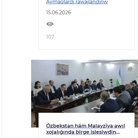
Aymaqlardı rawajlandırıw
etildi.
15.06.2026
107
Ózbekstan hám Malayziya awıl
xojalıǵında birge islesiwdin