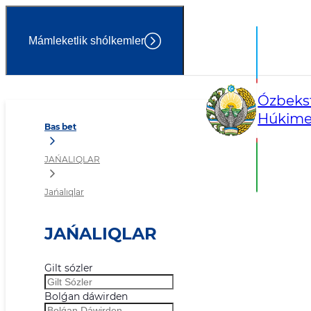
Mámleketlik shólkemler
Jańalıqlar
Ózbekst
Húkimet
Bas bet
JAŃALIQLAR
Jańalıqlar
JAŃALIQLAR
Gilt sózler
Bolǵan dáwirden