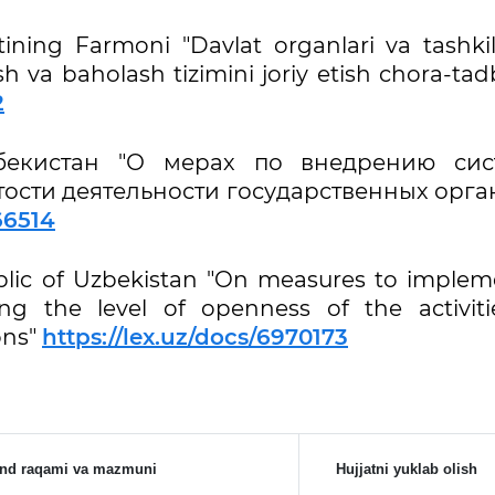
tining Farmoni "Davlat organlari va tashkilo
ish va baholash tizimini joriy etish chora-tadb
2
бекистан "О мерах по внедрению сис
ости деятельности государственных орга
66514
blic of Uzbekistan "On measures to implem
ng the level of openness of the activiti
ons"
https://lex.uz/docs/6970173
and raqami va mazmuni
Hujjatni yuklab olish