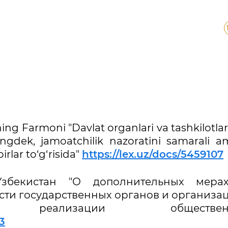
ning Farmoni "Davlat organlari va tashkilotla
uningdek, jamoatchilik nazoratini samarali a
rlar to‘g‘risida"
https://lex.uz/docs/5459107
Узбекистан "О дополнительных мера
ти государственных органов и организац
реализации общественн
3