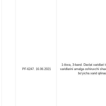
1-ilova, 3-band. Davlat xaridlari 
PF-6247. 16.06.2021
xaridlarini amalga oshiruvchi shax
bo‘yicha xarid qilinad