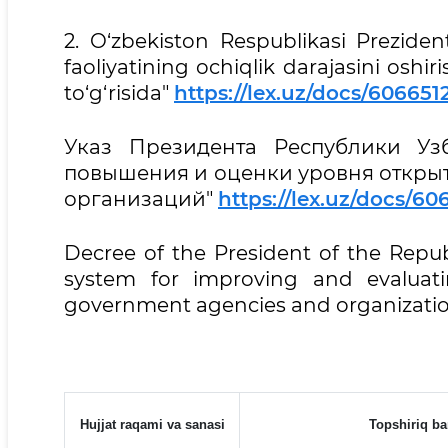
2. O‘zbekiston Respublikasi Preziden
faoliyatining ochiqlik darajasini oshir
to‘g‘risida"
https://lex.uz/docs/606651
Указ Президента Республики Уз
повышения и оценки уровня открыт
организаций"
https://lex.uz/docs/60
Decree of the President of the Repu
system for improving and evaluati
government agencies and organizati
Hujjat raqami va sanasi
Topshiriq b