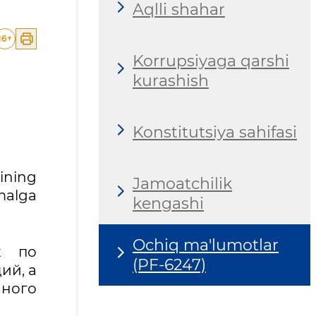
Aqlli shahar
16
+
Korrupsiyaga qarshi
kurashish
Konstitutsiya sahifasi
rining
Jamoatchilik
malga
kengashi
Ochiq ma'lumotlar
х по
(PF-6247)
ий, а
ого