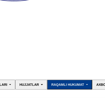
LARI
HUJJATLAR
RAQAMLI HUKUMAT
AXBO