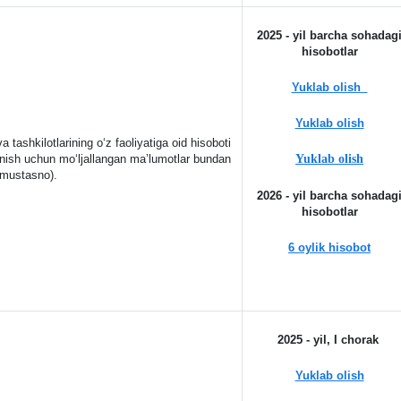
2025 - yil barcha sohadag
hisobotlar
Yuklab olish
Yuklab olish
a tashkilotlarining o‘z faoliyatiga oid hisoboti
lanish uchun mo‘ljallangan ma’lumotlar bundan
Yuklab olish
mustasno).
2026 - yil barcha sohadag
hisobotlar
6 oylik hisobot
2025 - yil, I chorak
Yuklab olish