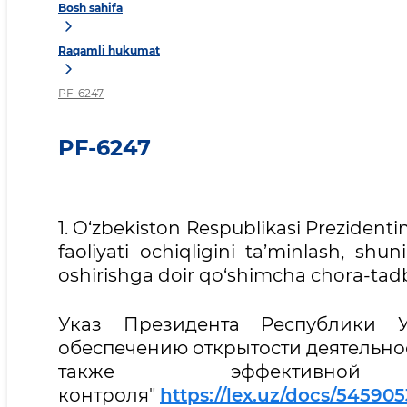
Bosh sahifa
Raqamli hukumat
PF-6247
PF-6247
1. O‘zbekiston Respublikasi Prezidenti
faoliyati ochiqligini ta’minlash, sh
oshirishga doir qo‘shimcha chora-tadbi
Указ Президента Республики 
обеспечению открытости деятельнос
также эффективной 
контроля"
https://lex.uz/docs/545905