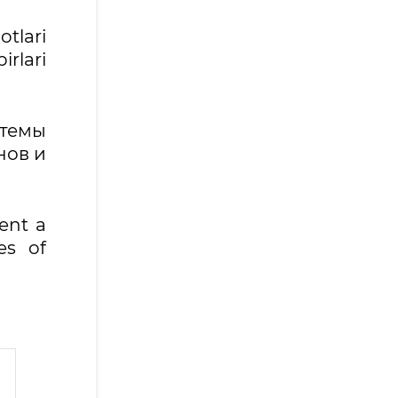
tlari
irlari
темы
нов и
ent a
es of