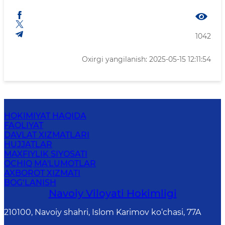
1042
Oxirgi yangilanish: 2025-05-15 12:11:54
HOKIMIYAT HAQIDA
FAOLIYAT
DAVLAT XIZMATLARI
HUJJATLAR
MAXFIYLIK SIYOSATI
OCHIQ MA'LUMOTLAR
AXBOROT XIZMATI
BOG‘LANISH
Navoiy Vilоyati Hоkimligi
210100, Nаvоiy shаhri, Islom Karimov ko‘chаsi, 77A