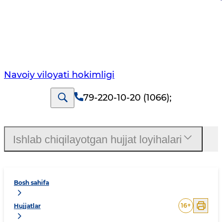
Navoiy vilоyati hоkimligi
79-220-10-20 (1066)
;
Ishlab chiqilayotgan hujjat loyihalari
Bosh sahifa
16
+
Hujjatlar