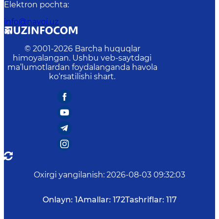
Elektron pochta
:
info@navoi.uz
© 2001-
2026
Barcha huquqlar
himoyalangan. Ushbu veb-saytdagi
ma’lumotlardan foydalanganda havola
ko‘rsatilishi shart.
Oxirgi yangilanish
:
2026-08-03 09:32:03
Onlayn:
1
Amallar:
172
Tashriflar:
117