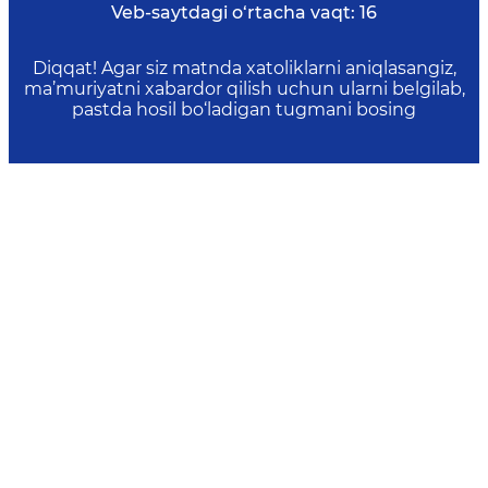
Veb-saytdagi o‘rtacha vaqt:
16
Diqqat! Agar siz matnda xatoliklarni aniqlasangiz,
ma’muriyatni xabardor qilish uchun ularni belgilab,
pastda hosil bo‘ladigan tugmani bosing