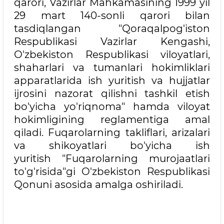
qarori, Vazirlar Mahkamasining 1999 yil
29 mart 140-sonli qarori bilan
tasdiqlangan "Qoraqalpog'iston
Respublikasi Vazirlar Kengashi,
O'zbekiston Respublikasi viloyatlari,
shaharlari va tumanlari hokimliklari
apparatlarida ish yuritish va hujjatlar
ijrosini nazorat qilishni tashkil etish
bo'yicha yo'riqnoma" hamda viloyat
hokimligining reglamentiga amal
qiladi. Fuqarolarning takliflari, arizalari
va shikoyatlari bo'yicha ish
yuritish "Fuqarolarning murojaatlari
to'g'risida"gi O'zbekiston Respublikasi
Qonuni asosida amalga oshiriladi.