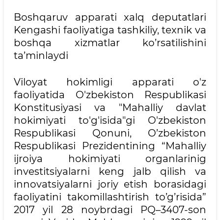
Boshqaruv apparati xalq deputatlari
Kengashi faoliyatiga tashkiliy, texnik va
boshqa xizmatlar ko’rsatilishini
ta’minlaydi
Viloyat hokimligi apparati o'z
faoliyatida O'zbekiston Respublikasi
Konstitusiyasi va "Mahalliy davlat
hokimiyati to'g'isida"gi O'zbekiston
Respublikasi Qonuni, O’zbekiston
Respublikasi Prezidentining “Mahalliy
ijroiya hokimiyati organlarinig
investitsiyalarni keng jalb qilish va
innovatsiyalarni joriy etish borasidagi
faoliyatini takomillashtirish to’g’risida”
2017 yil 28 noybrdagi PQ–3407-son