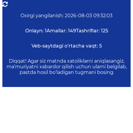
Oxirgi yangilanish
:
2026-08-03 09:32:03
Onlayn:
1
Amallar:
149
Tashriflar:
125
Veb-saytdagi o‘rtacha vaqt:
5
Diqqat! Agar siz matnda xatoliklarni aniqlasangiz,
ma’muriyatni xabardor qilish uchun ularni belgilab,
pastda hosil bo‘ladigan tugmani bosing