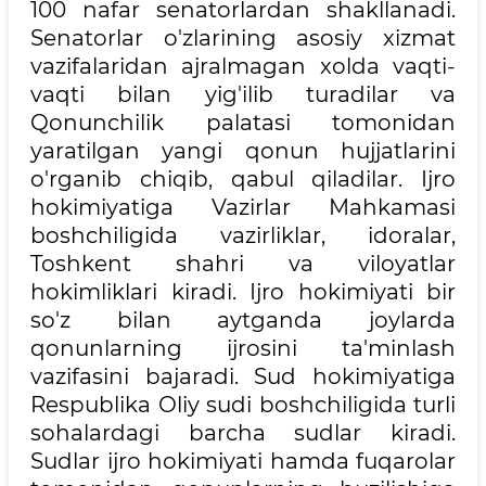
100 nafar senatorlardan shakllanadi.
Senatorlar o'zlarining asosiy xizmat
vazifalaridan ajralmagan xolda vaqti-
vaqti bilan yig'ilib turadilar va
Qonunchilik palatasi tomonidan
yaratilgan yangi qonun hujjatlarini
o'rganib chiqib, qabul qiladilar. Ijro
hokimiyatiga Vazirlar Mahkamasi
boshchiligida vazirliklar, idoralar,
Toshkent shahri va viloyatlar
hokimliklari kiradi. Ijro hokimiyati bir
so'z bilan aytganda joylarda
qonunlarning ijrosini ta'minlash
vazifasini bajaradi. Sud hokimiyatiga
Respublika Oliy sudi boshchiligida turli
sohalardagi barcha sudlar kiradi.
Sudlar ijro hokimiyati hamda fuqarolar