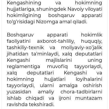
Kengashining va hokimning
hujjatlariga, shuningdek Navoiy viloyati
hokimligining boshqaruv apparati
to’g’risidagi Nizomga amal qiladi.
Boshqaruv apparati hokimlik
faoliyatini axborot-tahliliy, huquqiy,
tashkiliy-texnik va moliyaviy-xo’jalik
jihatidan ta’minlaydi, xalq deputatlari
Kengashi majlislarini uning
reglamentiga muvofiq tayyorlaydi,
xalq deputatlari Kengashi va
hokimning hujjatlari loyihalarini
tayyorlaydi, ularni amalga oshirish
yuzasidan amaliy chora-tadbirlarni
ishlab chiqadi va ijroni muntazam
ravishda tekshiradi.