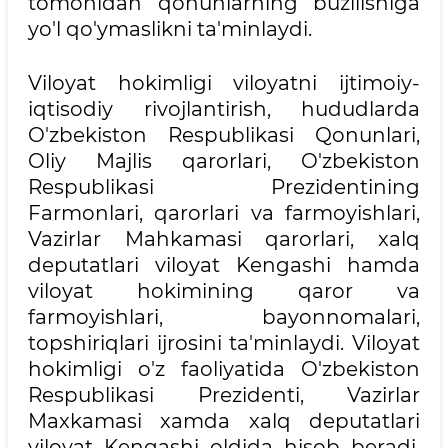
tomonidan qonunlarning buzilishiga
yo'l qo'ymaslikni ta'minlaydi.
Viloyat hokimligi viloyatni ijtimoiy-
iqtisodiy rivojlantirish, hududlarda
O'zbekiston Respublikasi Qonunlari,
Oliy Majlis qarorlari, O'zbekiston
Respublikasi Prezidentining
Farmonlari, qarorlari va farmoyishlari,
Vazirlar Mahkamasi qarorlari, xalq
deputatlari viloyat Kengashi hamda
viloyat hokimining qaror va
farmoyishlari, bayonnomalari,
topshiriqlari ijrosini ta'minlaydi. Viloyat
hokimligi o'z faoliyatida O'zbekiston
Respublikasi Prezidenti, Vazirlar
Maxkamasi xamda xalq deputatlari
viloyat Kengashi oldida hisob beradi.