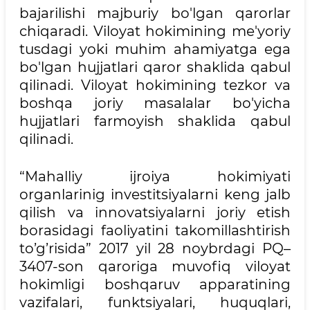
bajarilishi majburiy bo'lgan qarorlar
chiqaradi. Viloyat hokimining me'yoriy
tusdagi yoki muhim ahamiyatga ega
bo'lgan hujjatlari qaror shaklida qabul
qilinadi. Viloyat hokimining tezkor va
boshqa joriy masalalar bo'yicha
hujjatlari farmoyish shaklida qabul
qilinadi.
“Mahalliy ijroiya hokimiyati
organlarinig investitsiyalarni keng jalb
qilish va innovatsiyalarni joriy etish
borasidagi faoliyatini takomillashtirish
to’g’risida” 2017 yil 28 noybrdagi PQ–
3407-son qaroriga muvofiq viloyat
hokimligi boshqaruv apparatining
vazifalari, funktsiyalari, huquqlari,