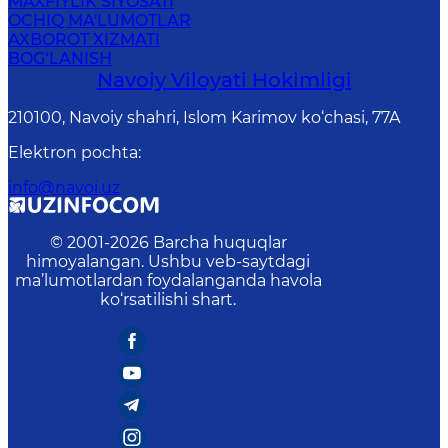
MAXFIYLIK SIYOSATI
OCHIQ MA'LUMOTLAR
AXBOROT XIZMATI
BOG‘LANISH
Navoiy Vilоyati Hоkimligi
210100, Nаvоiy shаhri, Islom Karimov ko‘chаsi, 77A
Elektron pochta
:
info@navoi.uz
© 2001-
2026
Barcha huquqlar
himoyalangan. Ushbu veb-saytdagi
ma’lumotlardan foydalanganda havola
ko‘rsatilishi shart.