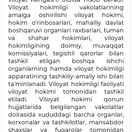
Viloyat hokimligi vakolatlarining
amalga oshirilishi viloyat hokimi,
hokim o'rinbosarlari, mahalliy davlat
boshqaruvi organlari raxbarlari, tuman
va shahar hokimlari, viloyat
hokimligining doimiy, muvaqqat
komissiyalari, tegishli qarorlar bilan
tashkil etilgan boshqa ishchi
organlarning hamda viloyat hokimligi
apparatining tashkiliy-amaliy ishi bilan
ta'minlanadi. Viloyat hokimligi faoliyati
viloyat hokimi tomonidan tashkil
etiladi. Viloyat hokimi qonun
hujjatlarida belgilangan vakolatlar
doirasida xududdagi barcha organlar,
korxonalar va tashkilotlar, mansabdor
shaxslar va fuqarolar tomonidan