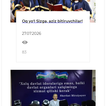
Oq yo‘l Sizga, aziz bitiruvchilar!
27.07.2026
83