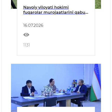
Navoiy viloyati hokimi
fuqarolar murojaatlarini qabul
qildi
16.07.2026
1131