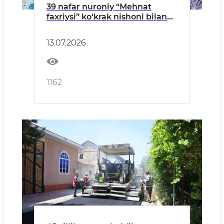
39 nafar nuroniy “Mehnat
faxriysi” ko‘krak nishoni bilan
taqdirlandi
13.07.2026
1162