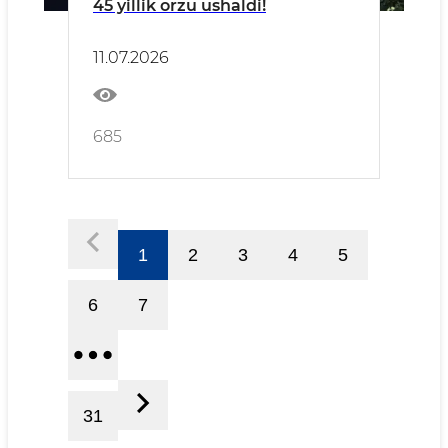
45 yillik orzu ushaldi!
11.07.2026
685
1
2
3
4
5
6
7
31