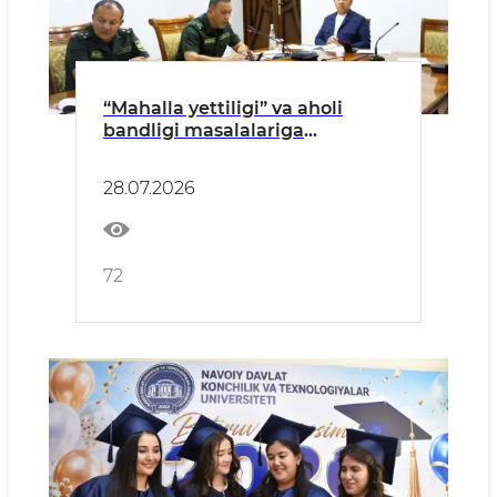
“Mahalla yettiligi” va aholi
bandligi masalalariga
bag‘ishlangan tanqidiy yig‘ilish
bo‘lib o‘tdi
28.07.2026
72