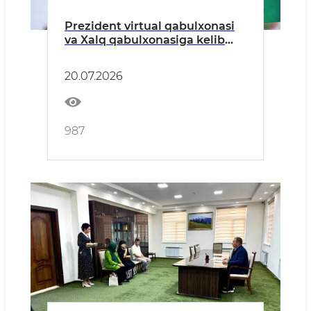
Prezident virtual qabulxonasi
va Xalq qabulxonasiga kelib
tushgan murojaatlar tahlil
qilindi
20.07.2026
987