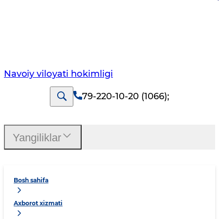
Navoiy vilоyati hоkimligi
79-220-10-20 (1066)
;
Yangiliklar
Bosh sahifa
Axborot xizmati