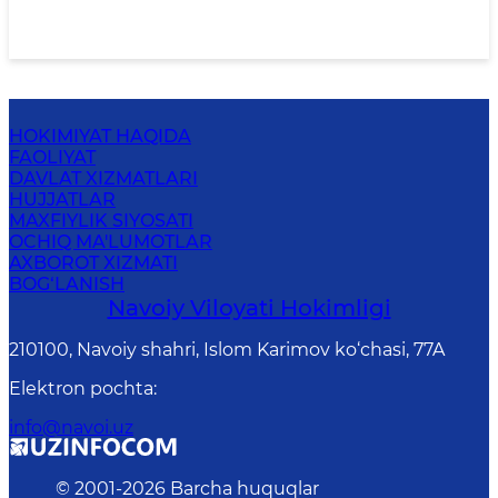
HOKIMIYAT HAQIDA
FAOLIYAT
DAVLAT XIZMATLARI
HUJJATLAR
MAXFIYLIK SIYOSATI
OCHIQ MA'LUMOTLAR
AXBOROT XIZMATI
BOG‘LANISH
Navoiy Vilоyati Hоkimligi
210100, Nаvоiy shаhri, Islom Karimov ko‘chаsi, 77A
Elektron pochta
:
info@navoi.uz
© 2001-
2026
Barcha huquqlar