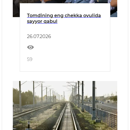
Tomdining eng chekka ovulida
sayyor qabul
26.07.2026
59