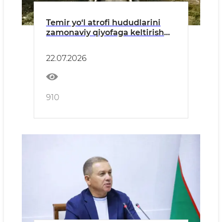
Temir yo‘l atrofi hududlarini
zamonaviy qiyofaga keltirish
ishlari muhokama qilindi
22.07.2026
910