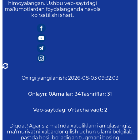
himoyalangan. Ushbu veb-saytdagi
ma’lumotlardan foydalanganda havola
ko‘rsatilishi shart.
Oxirgi yangilanish
:
2026-08-03 09:32:03
Onlayn:
0
Amallar:
34
Tashriflar:
31
Veb-saytdagi o‘rtacha vaqt:
2
Diqqat! Agar siz matnda xatoliklarni aniqlasangiz,
ma’muriyatni xabardor qilish uchun ularni belgilab,
pastda hosil bo‘ladigan tugmani bosing