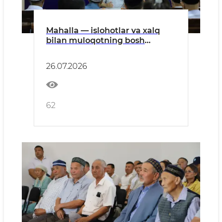
Mahalla — islohotlar va xalq
bilan muloqotning bosh
bo‘g‘ini
26.07.2026
62