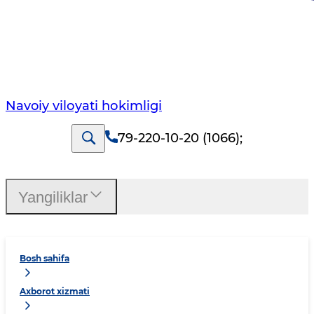
Navoiy vilоyati hоkimligi
79-220-10-20 (1066)
;
Yangiliklar
Bosh sahifa
Axborot xizmati