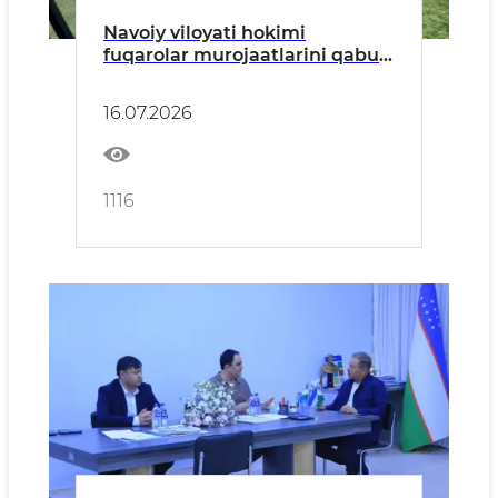
Navoiy viloyati hokimi
fuqarolar murojaatlarini qabul
qildi
16.07.2026
1116