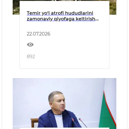
Temir yo‘l atrofi hududlarini
zamonaviy qiyofaga keltirish
ishlari muhokama qilindi
22.07.2026
892