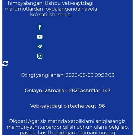
himoyalangan. Ushbu veb-saytdagi
ma’lumotlardan foydalanganda havola
ko‘rsatilishi shart.
Oxirgi yangilanish
:
2026-08-03 09:32:03
Onlayn:
2
Amallar:
282
Tashriflar:
147
Veb-saytdagi o‘rtacha vaqt:
96
Diqqat! Agar siz matnda xatoliklarni aniqlasangiz,
ma’muriyatni xabardor qilish uchun ularni belgilab,
pastda hosil bo‘ladigan tugmani bosing