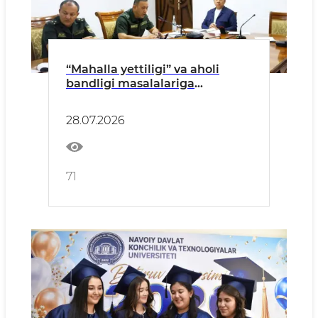
“Mahalla yettiligi” va aholi
bandligi masalalariga
bag‘ishlangan tanqidiy yig‘ilish
bo‘lib o‘tdi
28.07.2026
71