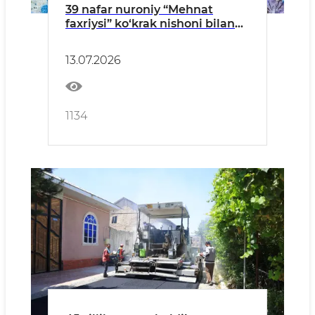
39 nafar nuroniy “Mehnat
faxriysi” ko‘krak nishoni bilan
taqdirlandi
13.07.2026
1134