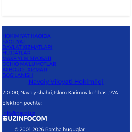
HOKIMIYAT HAQIDA
FAOLIYAT
DAVLAT XIZMATLARI
HUJJATLAR
MAXFIYLIK SIYOSATI
OCHIQ MA'LUMOTLAR
AXBOROT XIZMATI
BOG‘LANISH
Navoiy Vilоyati Hоkimligi
210100, Nаvоiy shаhri, Islom Karimov ko‘chаsi, 77A
Elektron pochta
:
info@navoi.uz
© 2001-
2026
Barcha huquqlar