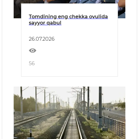
Tomdining eng chekka ovulida
sayyor qabul
26.07.2026
56