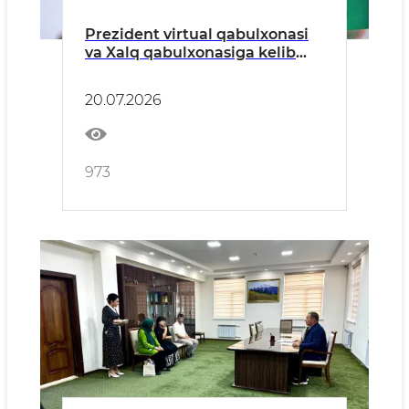
Prezident virtual qabulxonasi
va Xalq qabulxonasiga kelib
tushgan murojaatlar tahlil
qilindi
20.07.2026
973