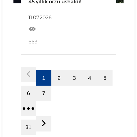
45 yillik orzu ushaldi!
11.07.2026
663
1
2
3
4
5
6
7
31