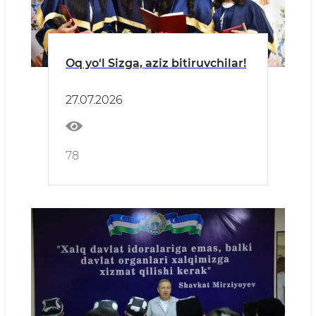
Oq yo‘l Sizga, aziz bitiruvchilar!
27.07.2026
78