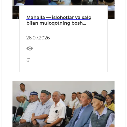
Mahalla — islohotlar va xalq
bilan muloqotning bosh
bo‘g‘ini
26.07.2026
61