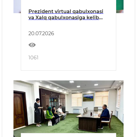
Prezident virtual qabulxonasi
va Xalq qabulxonasiga kelib
tushgan murojaatlar tahlil
qilindi
20.07.2026
1061