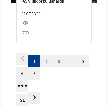
45 yillik orzu ushaldi!
11.07.2026
759
1
2
3
4
5
6
7
31