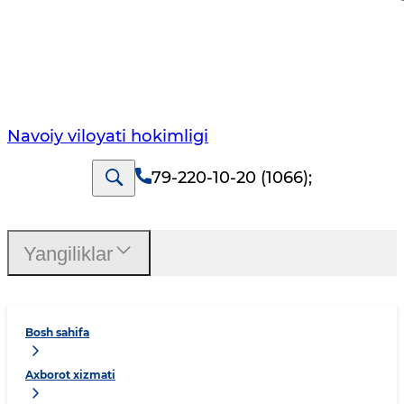
Navoiy vilоyati hоkimligi
79-220-10-20 (1066)
;
Yangiliklar
Bosh sahifa
Axborot xizmati