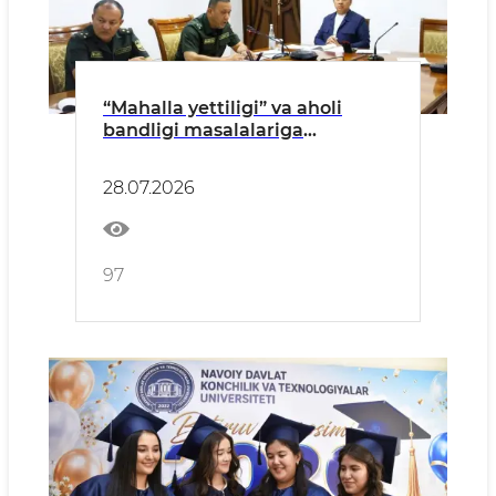
“Mahalla yettiligi” va aholi
bandligi masalalariga
bag‘ishlangan tanqidiy yig‘ilish
bo‘lib o‘tdi
28.07.2026
97