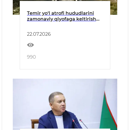
Temir yo‘l atrofi hududlarini
zamonaviy qiyofaga keltirish
ishlari muhokama qilindi
22.07.2026
990