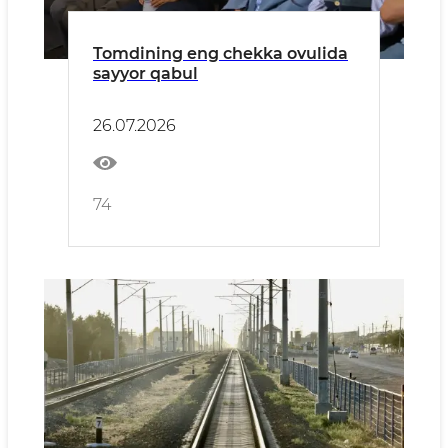
Tomdining eng chekka ovulida
sayyor qabul
26.07.2026
74