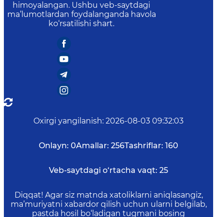
himoyalangan. Ushbu veb-saytdagi
ma’lumotlardan foydalanganda havola
ko‘rsatilishi shart.
Oxirgi yangilanish
:
2026-08-03 09:32:03
Onlayn:
0
Amallar:
256
Tashriflar:
160
Veb-saytdagi o‘rtacha vaqt:
25
Diqqat! Agar siz matnda xatoliklarni aniqlasangiz,
ma’muriyatni xabardor qilish uchun ularni belgilab,
pastda hosil bo‘ladigan tugmani bosing