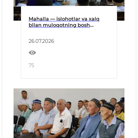
Mahalla — islohotlar va xalq
bilan muloqotning bosh
bo‘g‘ini
26.07.2026
75