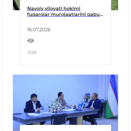
Navoiy viloyati hokimi
fuqarolar murojaatlarini qabul
qildi
16.07.2026
1199