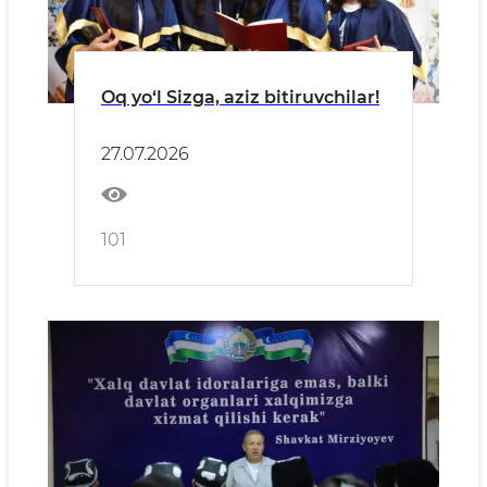
Oq yo‘l Sizga, aziz bitiruvchilar!
27.07.2026
101