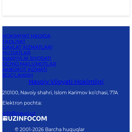
HOKIMIYAT HAQIDA
FAOLIYAT
DAVLAT XIZMATLARI
HUJJATLAR
MAXFIYLIK SIYOSATI
OCHIQ MA'LUMOTLAR
AXBOROT XIZMATI
BOG‘LANISH
Navoiy Vilоyati Hоkimligi
210100, Nаvоiy shаhri, Islom Karimov ko‘chаsi, 77A
Elektron pochta
:
info@navoi.uz
© 2001-
2026
Barcha huquqlar