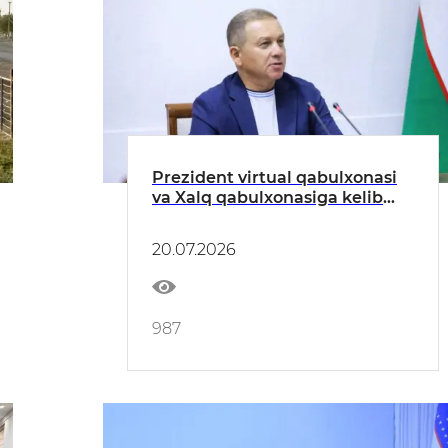
Prezident virtual qabulxonasi
va Xalq qabulxonasiga kelib
tushgan murojaatlar tahlil
qilindi
20.07.2026
987