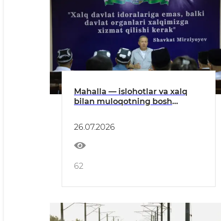
Mahalla — islohotlar va xalq
bilan muloqotning bosh
bo‘g‘ini
26.07.2026
62