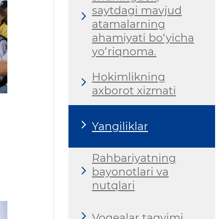
saytdagi mavjud
atamalarning
ahamiyati bo‘yicha
yo‘riqnoma.
Hokimlikning
axborot xizmati
Yangiliklar
Rahbariyatning
bayonotlari va
nutqlari
Voqealar taqvimi