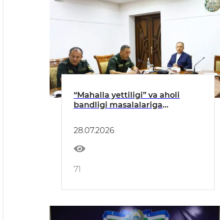
“Mahalla yettiligi” va aholi
bandligi masalalariga
bag‘ishlangan tanqidiy yig‘ilish
bo‘lib o‘tdi
28.07.2026
71