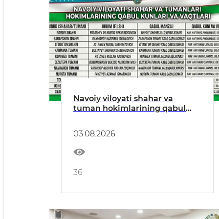
Navoiy viloyati shahar va
tuman hokimlarining qabul
kunlari
03.08.2026
36