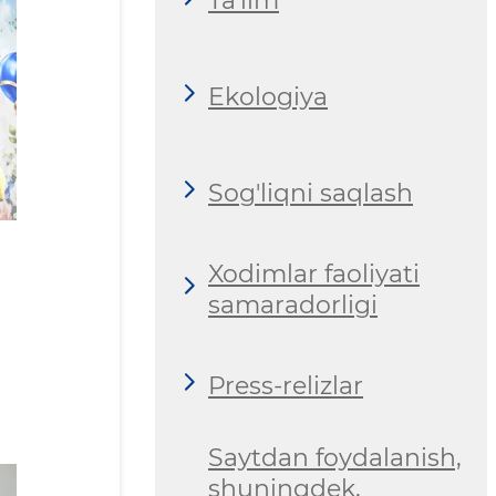
Ta'lim
Ekologiya
Sog'liqni saqlash
Xodimlar faoliyati
samaradorligi
Press-relizlar
Saytdan foydalanish,
shuningdek,