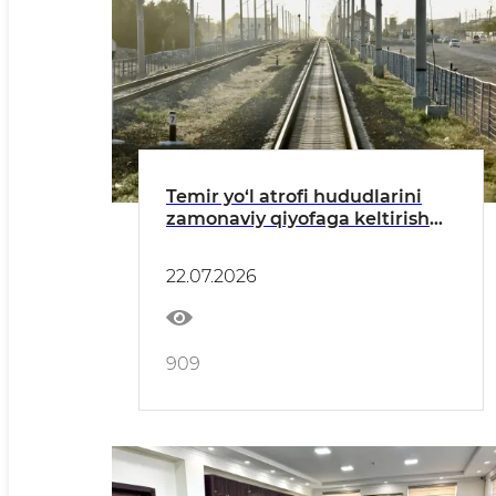
Temir yo‘l atrofi hududlarini
zamonaviy qiyofaga keltirish
ishlari muhokama qilindi
22.07.2026
909