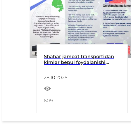
Shahar jamoat transportidan
kimlar bepul foydalanishi
mumkin.
28.10.2025
609