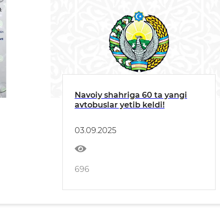
Navoiy shahriga 60 ta yangi
avtobuslar yetib keldi!
03.09.2025
696