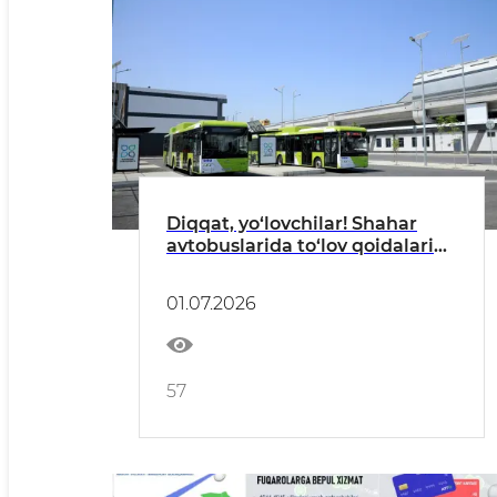
Diqqat, yo‘lovchilar! Shahar
avtobuslarida to‘lov qoidalari
qat’iylashadi
01.07.2026
57