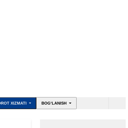
ROT XIZMATI
BOG‘LANISH
E'lonlar