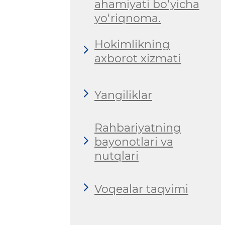
ahamiyati bo‘yicha
yo‘riqnoma.
Hokimlikning
axborot xizmati
Yangiliklar
Rahbariyatning
bayonotlari va
nutqlari
Voqealar taqvimi