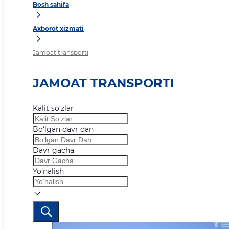
Bosh sahifa
Axborot xizmati
Jamoat transporti
JAMOAT TRANSPORTI
Kalit so‘zlar
Bo‘lgan davr dan
Davr gacha
Yo‘nalish