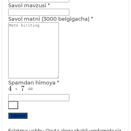
Savol mavzusi
*
Savol matni (3000 belgigacha)
*
Spamdan himoya
*
Yuborish
Eslatma: ushbu Qayta aloqa shakli yordamida siz