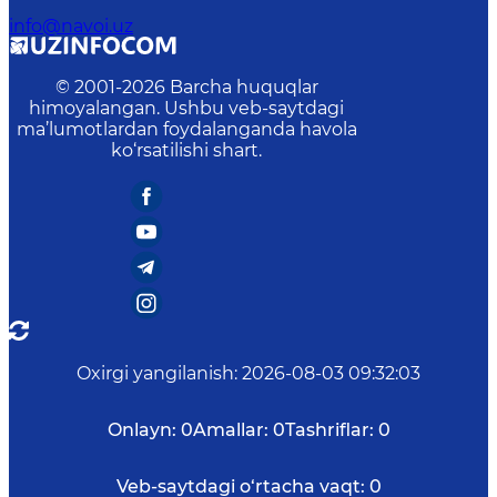
info@navoi.uz
© 2001-
2026
Barcha huquqlar
himoyalangan. Ushbu veb-saytdagi
ma’lumotlardan foydalanganda havola
ko‘rsatilishi shart.
Oxirgi yangilanish
:
2026-08-03 09:32:03
Onlayn:
0
Amallar:
0
Tashriflar:
0
Veb-saytdagi o‘rtacha vaqt:
0