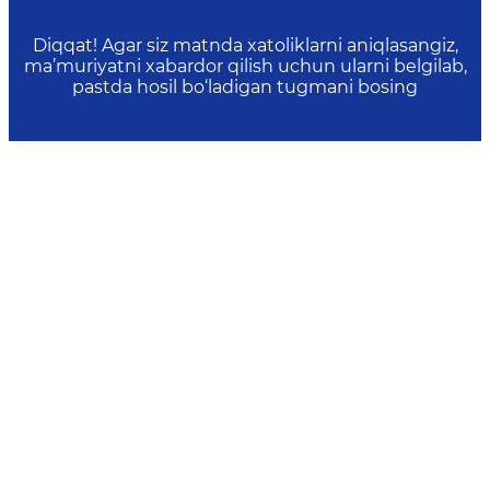
Diqqat! Agar siz matnda xatoliklarni aniqlasangiz,
ma’muriyatni xabardor qilish uchun ularni belgilab,
pastda hosil bo‘ladigan tugmani bosing