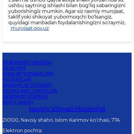
ushbu saytning ishlashi bilan bog‘liq xabaringizni
yuborishingiz mumkin. Agar siz rasmiy murojaat,
taklif yoki shikoyat yubormoqchi bo‘lsangiz,
quyidagi manbadan foydalanishingizni so‘raymiz.
murojaat.gov.uz
HOKIMIYAT HAQIDA
FAOLIYAT
DAVLAT XIZMATLARI
HUJJATLAR
MAXFIYLIK SIYOSATI
OCHIQ MA'LUMOTLAR
AXBOROT XIZMATI
BOG‘LANISH
Navoiy Vilоyati Hоkimligi
210100, Nаvоiy shаhri, Islom Karimov ko‘chаsi, 77A
Elektron pochta
: