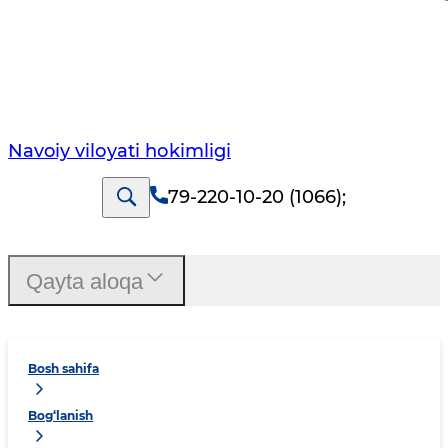
Navoiy vilоyati hоkimligi
79-220-10-20 (1066)
;
Qayta aloqa
Bosh sahifa
Bog‘lanish