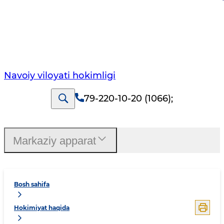
Navoiy vilоyati hоkimligi
79-220-10-20 (1066)
;
Markaziy apparat
Bosh sahifa
Hokimiyat haqida