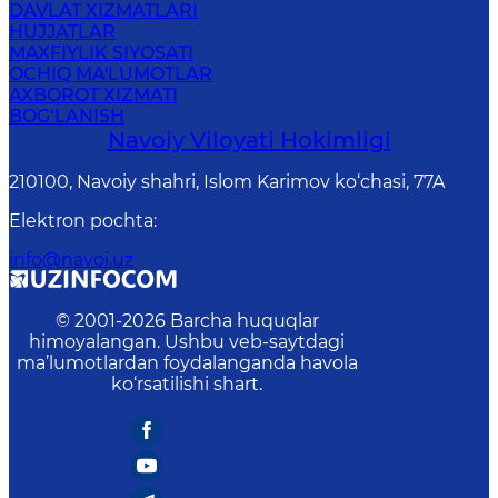
DAVLAT XIZMATLARI
HUJJATLAR
MAXFIYLIK SIYOSATI
OCHIQ MA'LUMOTLAR
AXBOROT XIZMATI
BOG‘LANISH
Navoiy Vilоyati Hоkimligi
210100, Nаvоiy shаhri, Islom Karimov ko‘chаsi, 77A
Elektron pochta
:
info@navoi.uz
© 2001-
2026
Barcha huquqlar
himoyalangan. Ushbu veb-saytdagi
ma’lumotlardan foydalanganda havola
ko‘rsatilishi shart.