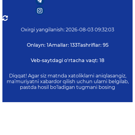
Oxirgi yangilanish
:
2026-08-03 09:32:03
Onlayn:
1
Amallar:
133
Tashriflar:
95
Veb-saytdagi o‘rtacha vaqt:
18
Diqqat! Agar siz matnda xatoliklarni aniqlasangiz,
ma’muriyatni xabardor qilish uchun ularni belgilab,
pastda hosil bo‘ladigan tugmani bosing