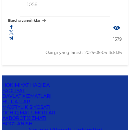
1056
Barcha yangiliklar
1579
Oxirgi yangilanish: 2025-05-06 16:51:16
HOKIMIYAT HAQIDA
FAOLIYAT
DAVLAT XIZMATLARI
HUJJATLAR
MAXFIYLIK SIYOSATI
OCHIQ MA'LUMOTLAR
AXBOROT XIZMATI
BOG‘LANISH