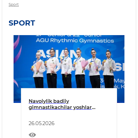
Sport
SPORT
Navoiylik badiiy
gimnastikachilar yoshlar
o'rtasida Osiyo chempionatida
oltin medalni qo‘lga kiritdi.
26.05.2026