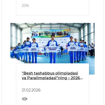
206
"Besh tashabbus olimpiadasi
va Paralimpiadasi"ning – 2026-
yilgi mavsumiga start berildi
21.02.2026