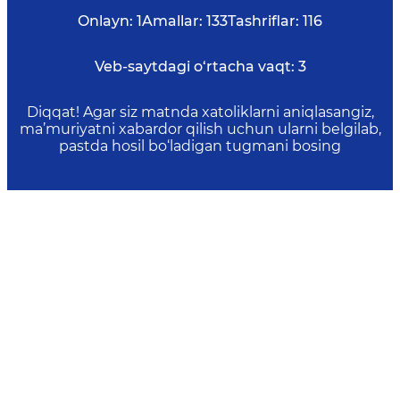
Onlayn:
1
Amallar:
133
Tashriflar:
116
Veb-saytdagi o‘rtacha vaqt:
3
Diqqat! Agar siz matnda xatoliklarni aniqlasangiz,
ma’muriyatni xabardor qilish uchun ularni belgilab,
pastda hosil bo‘ladigan tugmani bosing