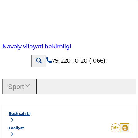
Navoiy vilоyati hоkimligi
79-220-10-20 (1066)
;
Sport
Bosh sahifa
16
+
Faoliyat