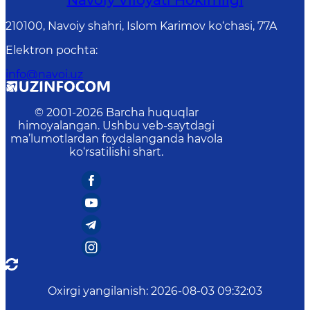
Navoiy Vilоyati Hоkimligi
210100, Nаvоiy shаhri, Islom Karimov ko‘chаsi, 77A
Elektron pochta
:
info@navoi.uz
© 2001-
2026
Barcha huquqlar
himoyalangan. Ushbu veb-saytdagi
ma’lumotlardan foydalanganda havola
ko‘rsatilishi shart.
Oxirgi yangilanish
:
2026-08-03 09:32:03