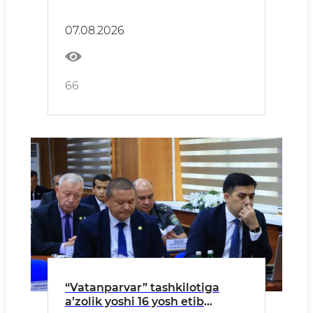
masalalari muhokama qilindi
07.08.2026
66
“Vatanparvar” tashkilotiga
a’zolik yoshi 16 yosh etib