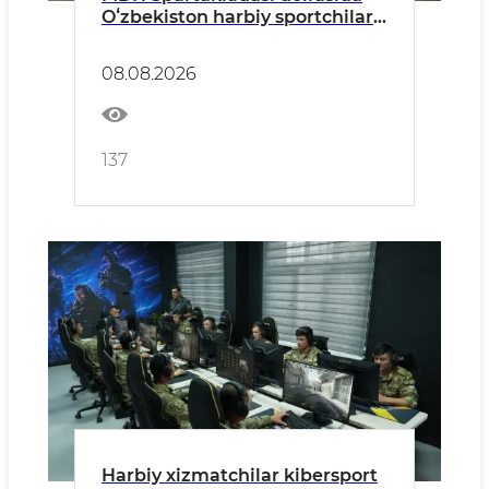
Oʻzbekiston harbiy sportchilari
munosib natijalarni qayd etdi
08.08.2026
137
Harbiy xizmatchilar kibersport