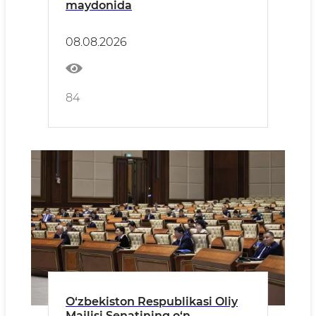
maydonida
08.08.2026
84
O‘zbekiston Respublikasi Oliy
Majlisi Senatining o‘n