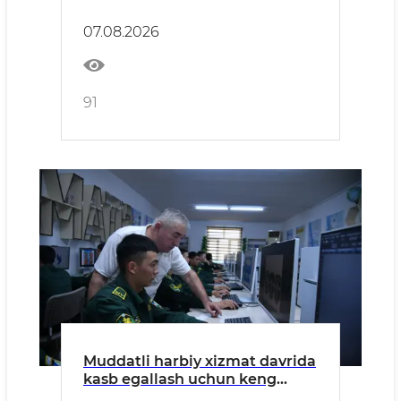
belgilandi
07.08.2026
91
Muddatli harbiy xizmat davrida
kasb egallash uchun keng
imkoniyatlar