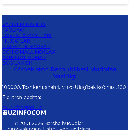
VAZIRLIK HAQIDA
FAOLIYAT
DAVLAT XIZMATLARI
HUJJATLAR
MAXFIYLIK SIYOSATI
OCHIQ MA'LUMOTLAR
AXBOROT XIZMATI
BOG‘LANISH
O‘zbekiston Respublikasi Mudofaa
Vazirligi
100000, Toshkent shahri, Mirzo Ulug‘bek ko‘chasi, 100
Elektron pochta
:
mudofaa@mil.uz
© 2001-
2026
Barcha huquqlar
himoyalangan. Ushbu veb-saytdagi