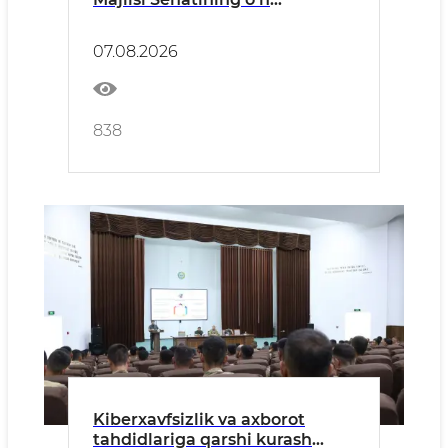
sakkizinchi yalpi majlisi bo‘lib
o‘tdi.
07.08.2026
838
Kiberxavfsizlik va axborot
tahdidlariga qarshi kurash