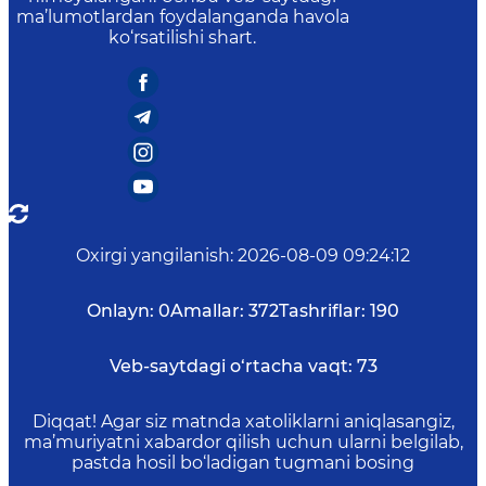
ma’lumotlardan foydalanganda havola
ko‘rsatilishi shart.
Oxirgi yangilanish
:
2026-08-09 09:24:12
Onlayn:
0
Amallar:
372
Tashriflar:
190
Veb-saytdagi o‘rtacha vaqt:
73
Diqqat! Agar siz matnda xatoliklarni aniqlasangiz,
ma’muriyatni xabardor qilish uchun ularni belgilab,
pastda hosil bo‘ladigan tugmani bosing