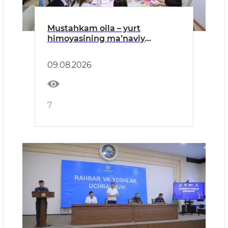
Mustahkam oila – yurt
himoyasining maʼnaviy
tayanchi
09.08.2026
7