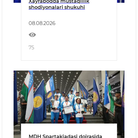
Xayrabodda mustaqillik
shodiyonalari shukuhi
08.08.2026
75
MDH Spartakiadasi doirasida