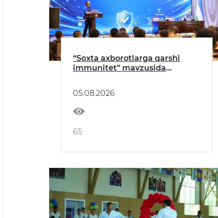
“Soxta axborotlarga qarshi
immunitet” mavzusida
ma’naviy-ma’rifiy tadbir
o‘tkazildi
05.08.2026
65