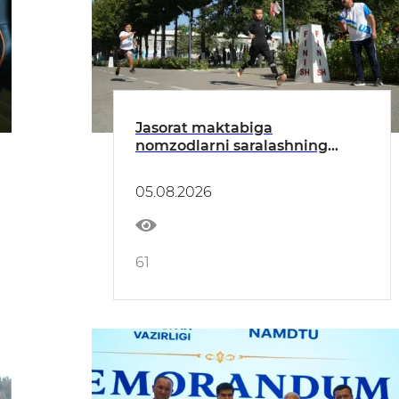
Jasorat maktabiga
nomzodlarni saralashning
ikkinchi bosqichi o‘tkazildi
05.08.2026
61