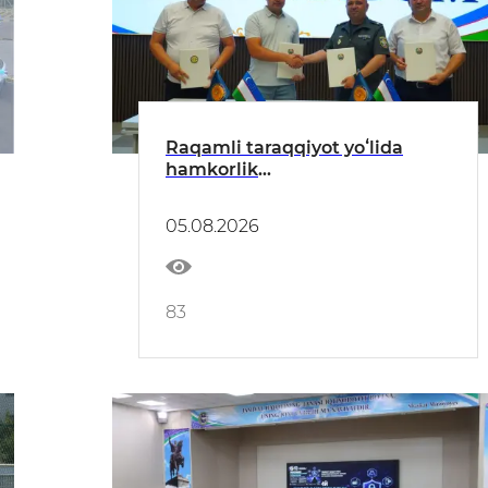
Raqamli taraqqiyot yoʻlida
hamkorlik
mustahkamlanmoqda
05.08.2026
83