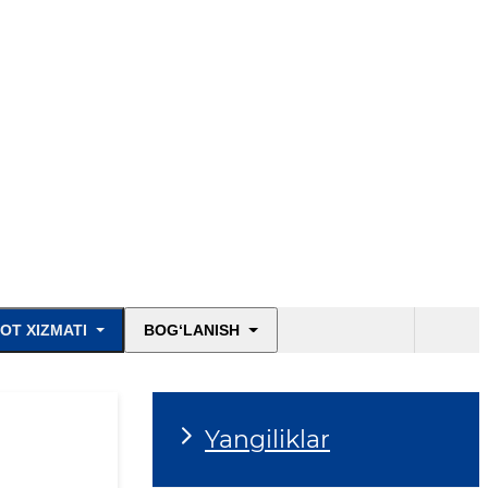
OT XIZMATI
BOG‘LANISH
Yangiliklar