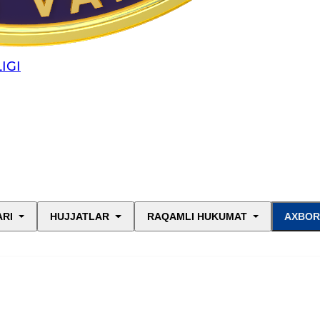
IGI
ARI
HUJJATLAR
RAQAMLI HUKUMAT
AXBOR