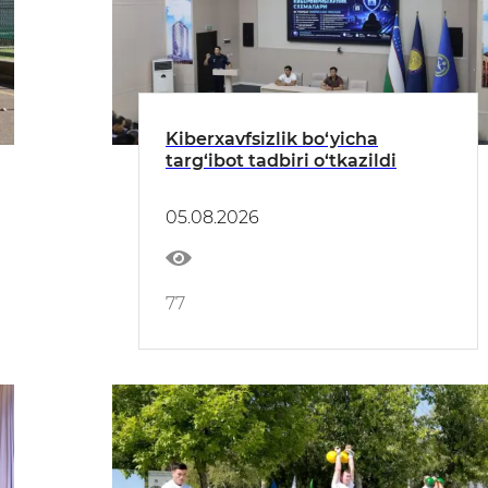
Kiberxavfsizlik bo‘yicha
targ‘ibot tadbiri o‘tkazildi
05.08.2026
77