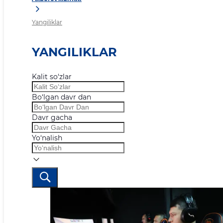
Yangiliklar
YANGILIKLAR
Kalit so‘zlar
Bo‘lgan davr dan
Davr gacha
Yo‘nalish