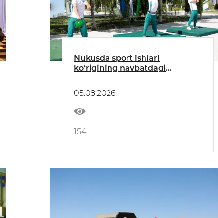
Nukusda sport ishlari
ko‘rigining navbatdagi
bosqichi o‘tkazildi
05.08.2026
154