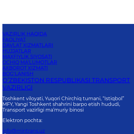
VAZIRLIK HAQIDA
FAOLIYAT
DAVLAT XIZMATLARI
HUJJATLAR
MAXFIYLIK SIYOSATI
OCHIQ MA'LUMOTLAR
AXBOROT XIZMATI
BOG‘LANISH
OʻZBEKISTON RESPUBLIKASI TRANSPORT
VAZIRLIGI
Toshkent viloyati, Yuqori Chirchiq tumani, “Istiqbol”
MFY, Yangi Toshkent shahrini barpo etish hududi,
Transport vazirligi ma’muriy binosi
Elektron pochta
:
info@mintrans.uz