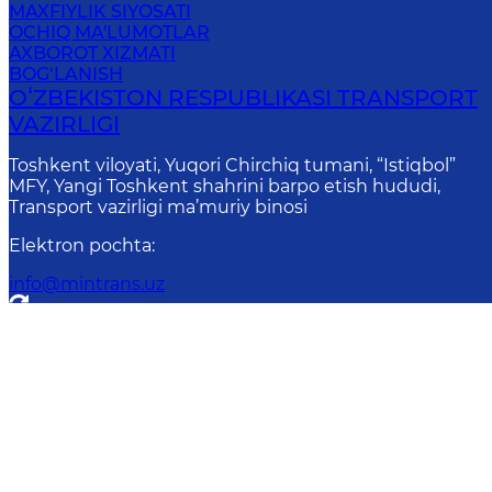
MAXFIYLIK SIYOSATI
OCHIQ MA'LUMOTLAR
AXBOROT XIZMATI
BOG‘LANISH
OʻZBEKISTON RESPUBLIKASI TRANSPORT
VAZIRLIGI
Toshkent viloyati, Yuqori Chirchiq tumani, “Istiqbol”
MFY, Yangi Toshkent shahrini barpo etish hududi,
Transport vazirligi ma’muriy binosi
Elektron pochta
:
info@mintrans.uz
Onlay
Diqqat! Agar siz matnda xatoliklarni aniql