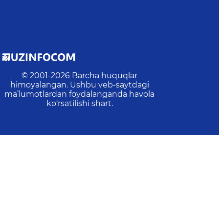
© 2001-
2026
Barcha huquqlar
himoyalangan. Ushbu veb-saytdagi
ma’lumotlardan foydalanganda havola
ko‘rsatilishi shart.
Oxirgi yangilanish
:
2026-08-06 15:23:43
n:
4
Amallar:
503
Tashriflar:
224
Veb-saytdagi o‘rtacha va
asangiz, ularni belgilab, ma'muriyatni xabardor qilish 