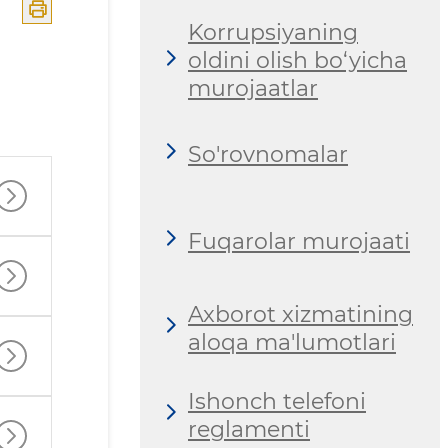
Korrupsiyaning
oldini olish bo‘yicha
murojaatlar
So'rovnomalar
Fuqarolar murojaati
Axborot xizmatining
aloqa ma'lumotlari
Ishonch telefoni
reglamenti