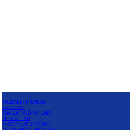
VAZIRLIK HAQIDA
FAOLIYAT
DAVLAT XIZMATLARI
HUJJATLAR
MAXFIYLIK SIYOSATI
OCHIQ MA'LUMOTLAR