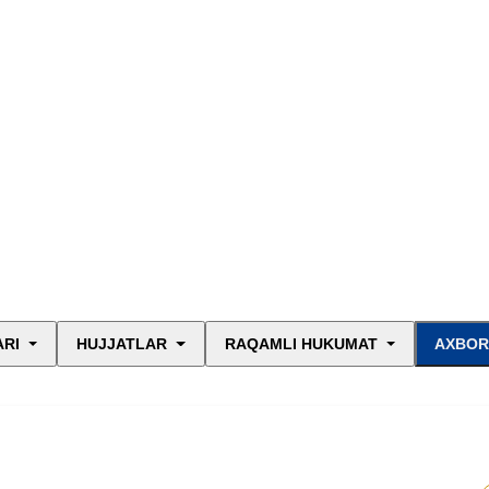
ARI
HUJJATLAR
RAQAMLI HUKUMAT
AXBOR