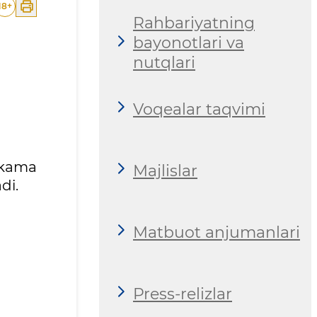
18
+
Rahbariyatning
bayonotlari va
nutqlari
Voqealar taqvimi
hokama
Majlislar
adi.
Matbuot anjumanlari
Press-relizlar