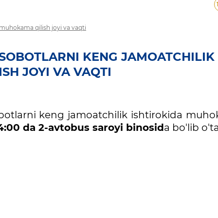
a muhokama qilish joyi va vaqti
HISOBOTLARNI KENG JAMOATCHILIK
SH JOYI VA VAQTI
isobotlarni keng jamoatchilik ishtirokida mu
4:00 da 2-avtobus saroyi binosid
a bo'lib o't