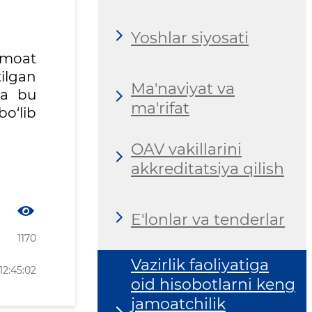
Yoshlar siyosati
amoat
ilgan
Ma'naviyat va
va bu
ma'rifat
o‘lib
OAV vakillarini
akkreditatsiya qilish
E'lonlar va tenderlar
1170
Vazirlik faoliyatiga
12:45:02
oid hisobotlarni keng
jamoatchilik