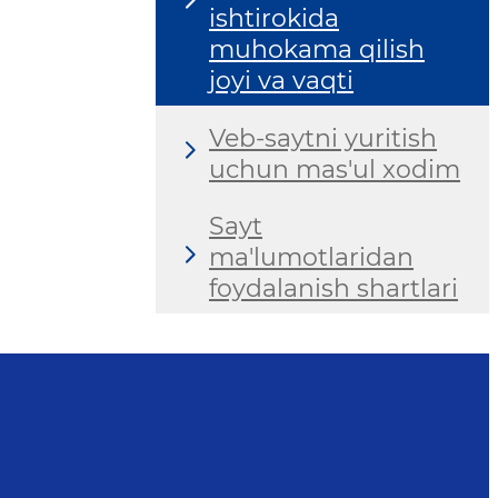
ishtirokida
muhokama qilish
joyi va vaqti
Veb-saytni yuritish
uchun mas'ul xodim
Sayt
ma'lumotlaridan
foydalanish shartlari