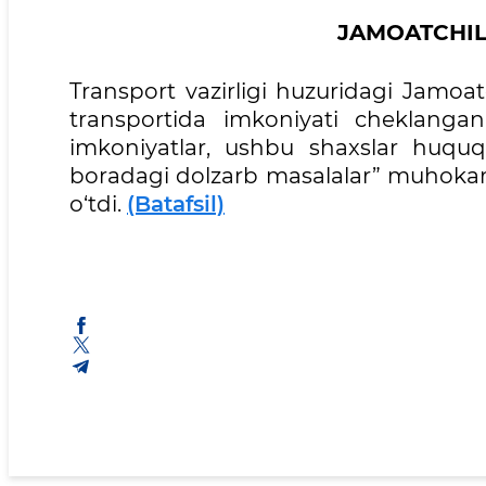
JAMOATCHILI
Transport vazirligi huzuridagi Jamoa
transportida imkoniyati cheklangan
imkoniyatlar, ushbu shaxslar huquqla
boradagi dolzarb masalalar” muhokama
o‘tdi.
(Batafsil)