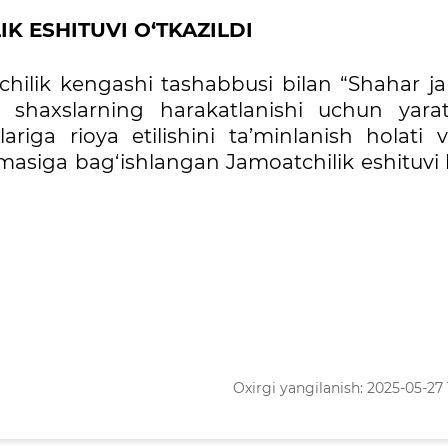
K ESHITUVI O‘TKAZILDI
tchilik kengashi tashabbusi bilan “Shahar j
 shaxslarning harakatlanishi uchun yarat
riga rioya etilishini ta’minlanish holati 
siga bag‘ishlangan Jamoatchilik eshituvi b
Oxirgi yangilanish: 2025-05-27 