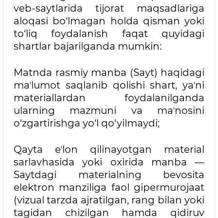
veb-saytlarida tijorat maqsadlariga
aloqasi bo‘lmagan holda qisman yoki
to‘liq foydalanish faqat quyidagi
shartlar bajarilganda mumkin:
Matnda rasmiy manba (Sayt) haqidagi
maʼlumot saqlanib qolishi shart, yaʼni
materiallardan foydalanilganda
ularning mazmuni va maʼnosini
o‘zgartirishga yo‘l qo‘yilmaydi;
Qayta eʼlon qilinayotgan material
sarlavhasida yoki oxirida manba —
Saytdagi materialning bevosita
elektron manziliga faol gipermurojaat
(vizual tarzda ajratilgan, rang bilan yoki
tagidan chizilgan hamda qidiruv