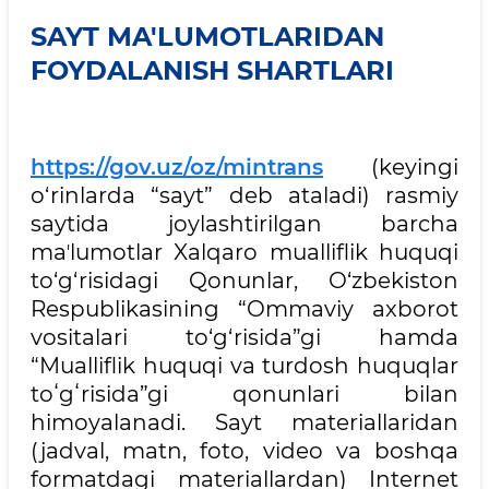
SAYT MA'LUMOTLARIDAN
FOYDALANISH SHARTLARI
https://gov.uz/oz/mintrans
(keyingi
o‘rinlarda “sayt” deb ataladi) rasmiy
saytida joylashtirilgan barcha
maʼlumotlar Xalqaro mualliflik huquqi
to‘g‘risidagi Qonunlar, O‘zbekiston
Respublikasining “Ommaviy axborot
vositalari to‘g‘risida”gi hamda
“Mualliflik huquqi va turdosh huquqlar
toʻgʻrisida”gi qonunlari bilan
himoyalanadi. Sayt materiallaridan
(jadval, matn, foto, video va boshqa
formatdagi materiallardan) Internet