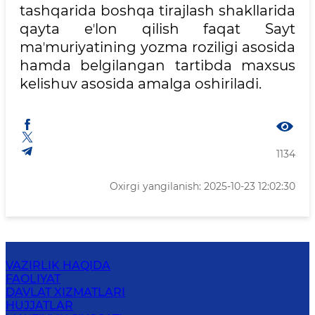
tashqarida boshqa tirajlash shakllarida
qayta eʼlon qilish faqat Sayt
maʼmuriyatining yozma roziligi asosida
hamda belgilangan tartibda maxsus
kelishuv asosida amalga oshiriladi.
1134
Oxirgi yangilanish: 2025-10-23 12:02:30
VAZIRLIK HAQIDA
FAOLIYAT
DAVLAT XIZMATLARI
HUJJATLAR