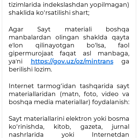
tizimlarida indekslashdan yopilmagan)
shaklida ko‘rsatilishi shart;
Agar Sayt materiali boshqa
manbalardan olingan shaklda qayta
eʼlon qilinayotgan bo‘lsa, faol
gipermurojaat faqat asl manbaga,
yaʼni
https://gov.uz/oz/mintrans
ga
berilishi lozim.
Internet tarmog‘idan tashqarida sayt
materiallaridan (matn, foto, video va
boshqa media materiallar) foydalanish:
Sayt materiallarini elektron yoki bosma
ko‘rinishda, kitob, gazeta, jurnal
nashrlarida yoki Internetdan