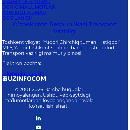
MAXFIYLIK SIYOSATI
OCHIQ MA'LUMOTLAR
AXBOROT XIZMATI
BOG‘LANISH
Oʻzbekiston Respublikasi Transport
Vazirligi
Toshkent viloyati, Yuqori Chirchiq tumani, “Istiqbol”
MFY, Yangi Toshkent shahrini barpo etish hududi,
Transport vazirligi ma’muriy binosi
Elektron pochta
:
info@mintrans.uz
© 2001-
2026
Barcha huquqlar
himoyalangan. Ushbu veb-saytdagi
ma’lumotlardan foydalanganda havola
ko‘rsatilishi shart.