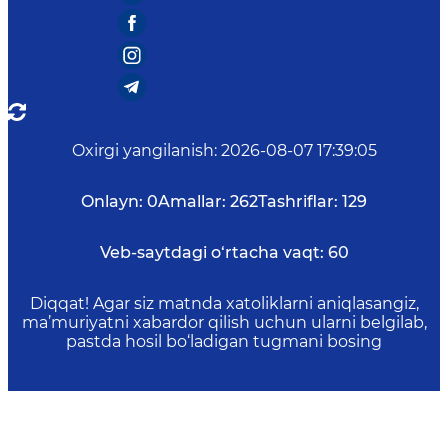
Oxirgi yangilanish
:
2026-08-07 17:39:05
Onlayn:
0
Amallar:
262
Tashriflar:
129
Veb-saytdagi o‘rtacha vaqt:
60
Diqqat! Agar siz matnda xatoliklarni aniqlasangiz,
ma’muriyatni xabardor qilish uchun ularni belgilab,
pastda hosil bo‘ladigan tugmani bosing