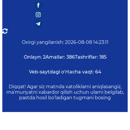
Oxirgi yangilanish
:
2026-08-08 14:23:11
Onlayn:
2
Amallar:
386
Tashriflar:
185
Veb-saytdagi o‘rtacha vaqt:
64
Diqqat! Agar siz matnda xatoliklarni aniqlasangiz,
ma’muriyatni xabardor qilish uchun ularni belgilab,
pastda hosil bo‘ladigan tugmani bosing