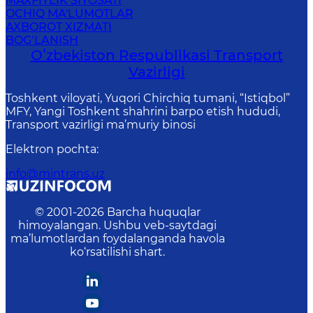
MAXFIYLIK SIYOSATI
OCHIQ MA'LUMOTLAR
AXBOROT XIZMATI
BOG‘LANISH
Oʻzbekiston Respublikasi Transport
Vazirligi
Toshkent viloyati, Yuqori Chirchiq tumani, “Istiqbol”
MFY, Yangi Toshkent shahrini barpo etish hududi,
Transport vazirligi ma’muriy binosi
Elektron pochta
:
info@mintrans.uz
© 2001-
2026
Barcha huquqlar
himoyalangan. Ushbu veb-saytdagi
ma’lumotlardan foydalanganda havola
ko‘rsatilishi shart.