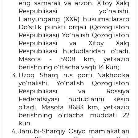
eng samarali va arzon. Xitoy Xalq
Respublikasi yo‘nalishi.
Lianyungang (XXR) hukumatlararo
Do‘stlik punkti orqali (Qozog‘iston
Respublikasi) Yo‘nalish Qozog‘iston
Respublikasi va Xitoy Xalq
Respublikasi hududlaridan o‘tadi.
Masofa - 5908 km, yetkazib
berishning o‘rtacha vaqti 14 kun;
Uzoq Sharq rus porti Nakhodka
yo‘nalishi. Yo‘nalish Qozog‘iston
Respublikasi va Rossiya
Federatsiyasi hududlarini kesib
o‘tadi. Masofa 8683 km, yetkazib
berishning o‘rtacha muddati 22
kun.
Janubi-Sharqiy Osiyo mamlakatlari