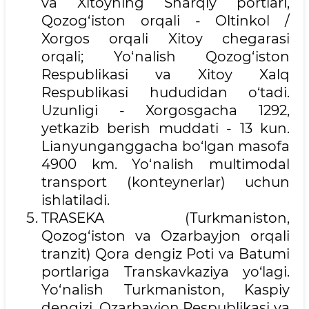
va Xitoyning Sharqiy portlari,
Qozog‘iston orqali - Oltinkol /
Xorgos orqali Xitoy chegarasi
orqali; Yo‘nalish Qozog‘iston
Respublikasi va Xitoy Xalq
Respublikasi hududidan o‘tadi.
Uzunligi - Xorgosgacha 1292,
yetkazib berish muddati - 13 kun.
Lianyunganggacha bo‘lgan masofa
4900 km. Yo‘nalish multimodal
transport (konteynerlar) uchun
ishlatiladi.
TRASEKA (Turkmaniston,
Qozog‘iston va Ozarbayjon orqali
tranzit) Qora dengiz Poti va Batumi
portlariga Transkavkaziya yo‘lagi.
Yo‘nalish Turkmaniston, Kaspiy
dengizi, Ozarbayjon Respublikasi va