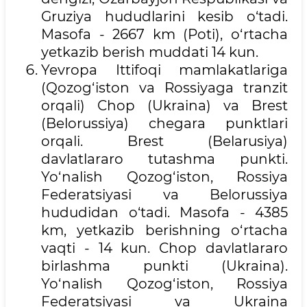
Gruziya hududlarini kesib o‘tadi.
Masofa - 2667 km (Poti), o‘rtacha
yetkazib berish muddati 14 kun.
Yevropa Ittifoqi mamlakatlariga
(Qozog‘iston va Rossiyaga tranzit
orqali) Chop (Ukraina) va Brest
(Belorussiya) chegara punktlari
orqali. Brest (Belarusiya)
davlatlararo tutashma punkti.
Yo‘nalish Qozog‘iston, Rossiya
Federatsiyasi va Belorussiya
hududidan o‘tadi. Masofa - 4385
km, yetkazib berishning o‘rtacha
vaqti - 14 kun. Chop davlatlararo
birlashma punkti (Ukraina).
Yo‘nalish Qozog‘iston, Rossiya
Federatsiyasi va Ukraina