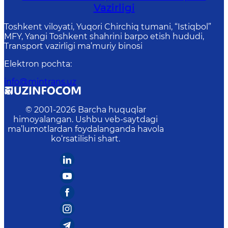
Vazirligi
Toshkent viloyati, Yuqori Chirchiq tumani, “Istiqbol”
MFY, Yangi Toshkent shahrini barpo etish hududi,
Transport vazirligi ma’muriy binosi
Elektron pochta
:
info@mintrans.uz
© 2001-
2026
Barcha huquqlar
himoyalangan. Ushbu veb-saytdagi
ma’lumotlardan foydalanganda havola
ko‘rsatilishi shart.