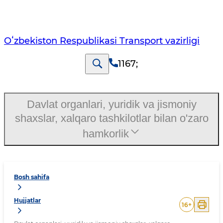
Oʻzbekiston Respublikasi Transport vazirligi
1167
;
Davlat organlari, yuridik va jismoniy
shaxslar, xalqaro tashkilotlar bilan o'zaro
hamkorlik
Bosh sahifa
Hujjatlar
16
+