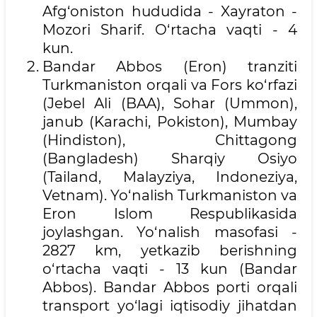
Afg‘oniston hududida - Xayraton -
Mozori Sharif. O‘rtacha vaqti - 4
kun.
Bandar Abbos (Eron) tranziti
Turkmaniston orqali va Fors ko‘rfazi
(Jebel Ali (BAA), Sohar (Ummon),
janub (Karachi, Pokiston), Mumbay
(Hindiston), Chittagong
(Bangladesh) Sharqiy Osiyo
(Tailand, Malayziya, Indoneziya,
Vetnam). Yo‘nalish Turkmaniston va
Eron Islom Respublikasida
joylashgan. Yo‘nalish masofasi -
2827 km, yetkazib berishning
o‘rtacha vaqti - 13 kun (Bandar
Abbos). Bandar Abbos porti orqali
transport yo‘lagi iqtisodiy jihatdan