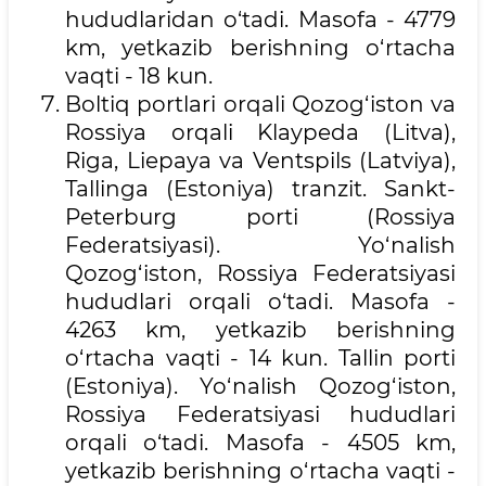
hududlaridan o‘tadi. Masofa - 4779
km, yetkazib berishning o‘rtacha
vaqti - 18 kun.
Boltiq portlari orqali Qozog‘iston va
Rossiya orqali Klaypeda (Litva),
Riga, Liepaya va Ventspils (Latviya),
Tallinga (Estoniya) tranzit. Sankt-
Peterburg porti (Rossiya
Federatsiyasi). Yo‘nalish
Qozog‘iston, Rossiya Federatsiyasi
hududlari orqali o‘tadi. Masofa -
4263 km, yetkazib berishning
o‘rtacha vaqti - 14 kun. Tallin porti
(Estoniya). Yo‘nalish Qozog‘iston,
Rossiya Federatsiyasi hududlari
orqali o‘tadi. Masofa - 4505 km,
yetkazib berishning o‘rtacha vaqti -