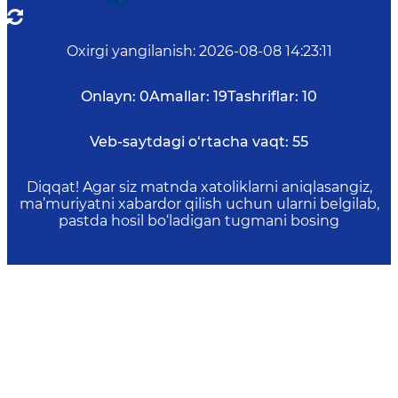
Oxirgi yangilanish
:
2026-08-08 14:23:11
Onlayn:
0
Amallar:
19
Tashriflar:
10
Veb-saytdagi o‘rtacha vaqt:
55
Diqqat! Agar siz matnda xatoliklarni aniqlasangiz,
ma’muriyatni xabardor qilish uchun ularni belgilab,
pastda hosil bo‘ladigan tugmani bosing