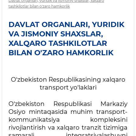
Davlat organlari, yuridik va jismoniy shaxslar, xalqaro
tashkilotlar bilan o'zaro hamkorlik
DAVLAT ORGANLARI, YURIDIK
VA JISMONIY SHAXSLAR,
XALQARO TASHKILOTLAR
BILAN O'ZARO HAMKORLIK
O‘zbekiston Respublikasining xalqaro
transport yo‘laklari
O‘zbekiston Respublikasi Markaziy
Osiyo mintaqasida muhim transport-
kommunikatsiya kompleksini
rivojlantirish va xalqaro tranzit tizimiga
samarali integratsiyalashuvni