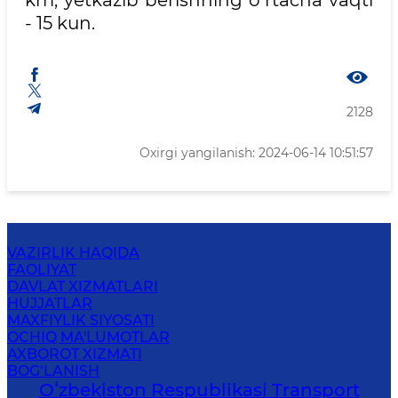
km, yetkazib berishning o‘rtacha vaqti
- 15 kun.
2128
Oxirgi yangilanish: 2024-06-14 10:51:57
VAZIRLIK HAQIDA
FAOLIYAT
DAVLAT XIZMATLARI
HUJJATLAR
MAXFIYLIK SIYOSATI
OCHIQ MA'LUMOTLAR
AXBOROT XIZMATI
BOG‘LANISH
Oʻzbekiston Respublikasi Transport