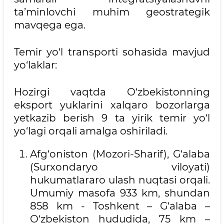
ta’minlovchi muhim geostrategik
mavqega ega.
Temir yo‘l transporti sohasida mavjud
yo‘laklar:
Hozirgi vaqtda O‘zbekistonning
eksport yuklarini xalqaro bozorlarga
yetkazib berish 9 ta yirik temir yo‘l
yo‘lagi orqali amalga oshiriladi.
Afg‘oniston (Mozori-Sharif), G‘alaba
(Surxondaryo viloyati)
hukumatlararo ulash nuqtasi orqali.
Umumiy masofa 933 km, shundan
858 km - Toshkent – G‘alaba –
O‘zbekiston hududida, 75 km –