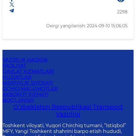
2298
Oxirgi yangilanish: 2024-09-10 15:06:05
VAZIRLIK HAQIDA
FAOLIYAT
DAVLAT XIZMATLARI
HUJJATLAR
MAXFIYLIK SIYOSATI
OCHIQ MA'LUMOTLAR
AXBOROT XIZMATI
BOG‘LANISH
Oʻzbekiston Respublikasi Transport
Vazirligi
Toshkent viloyati, Yuqori Chirchiq tumani, “Istiqbol”
MFY, Yangi Toshkent shahrini barpo etish hududi,