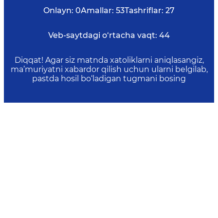
Onlayn:
0
Amallar:
53
Tashriflar:
27
Veb-saytdagi o‘rtacha vaqt:
44
Diqqat! Agar siz matnda xatoliklarni aniqlasangiz,
ma’muriyatni xabardor qilish uchun ularni belgilab,
pastda hosil bo‘ladigan tugmani bosing