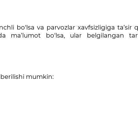
hli bo‘lsa va parvozlar xavfsizligiga ta’sir 
sida ma’lumot bo‘lsa, ular belgilangan tar
i berilishi mumkin: