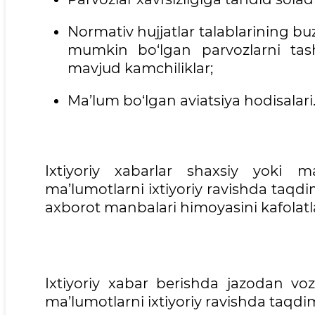
Normativ hujjatlar talablarining buzil
mumkin bo‘lgan parvozlarni tashk
mavjud kamchiliklar;
Ma’lum bo‘lgan aviatsiya hodisalari
Ixtiyoriy xabarlar shaxsiy yoki ma
ma’lumotlarni ixtiyoriy ravishda taqdim
axborot manbalari himoyasini kafolatl
Ixtiyoriy xabar berishda jazodan voz 
ma’lumotlarni ixtiyoriy ravishda taqdim 