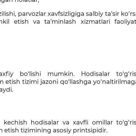
ishi, parvozlar xavfsizligiga salbiy ta’sir ko‘rs
il etish va ta’minlash xizmatlari faoliyat
.
xfiy bo‘lishi mumkin. Hodisalar to‘g‘ris
 etish tizimi jazoni qo‘llashga yo‘naltirilma
aydi.
kechish hodisalar va xavfli omillar to‘g‘ri
etish tizimining asosiy printsipidir.