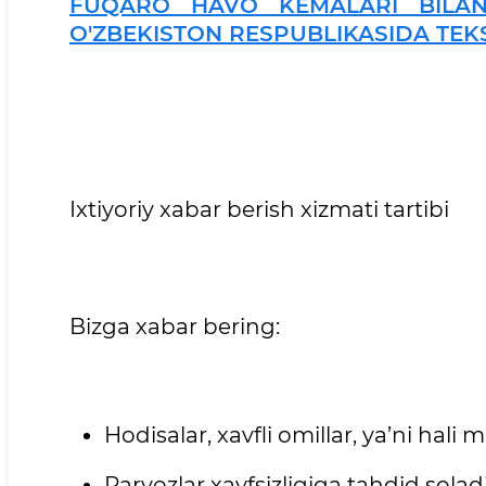
FUQARO HAVO KEMALARI BILAN 
O'ZBEKISTON RESPUBLIKASIDA TEKS
Ixtiyoriy xabar berish xizmati tartibi
Bizga xabar bering:
Hodisalar, xavfli omillar, ya’ni hali
Parvozlar xavfsizligiga tahdid solad