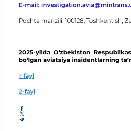
E-mail: investigation.avia@mintrans.
Pochta manzili: 100128, Toshkent sh, Zu
2025-yilda O‘zbekiston Respublikas
bo‘lgan aviatsiya insidentlarning ta’r
1-fayl
2-fayl