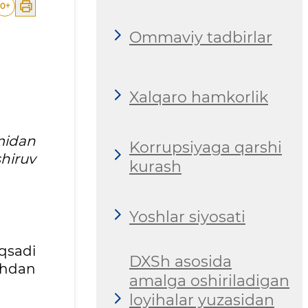
0
+
Ommaviy tadbirlar
Xalqaro hamkorlik
omidan
Korrupsiyaga qarshi
shiruv
kurash
Yoshlar siyosati
qsadi
DXSh asosida
shdan
amalga oshiriladigan
loyihalar yuzasidan