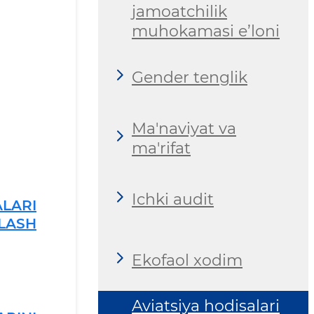
jamoatchilik
muhokamasi e’loni
Gender tenglik
Ma'naviyat va
ma'rifat
Ichki audit
LARI
LASH
Ekofaol xodim
Aviatsiya hodisalari