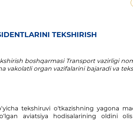
SIDENTLARINI TEKSHIRISH
tekshirish boshqarmasi​ Transport vazirligi n
ha vakolatli organ vazifalarini bajaradi va tek
 bo‘yicha tekshiruvi o‘tkazishning yagona ma
‘lgan aviatsiya hodisalarining oldini oli