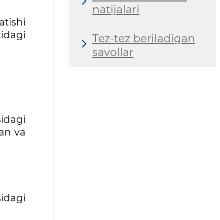
natijalari
atishi
idagi
Tez-tez beriladigan
savollar
idagi
gan va
sidagi