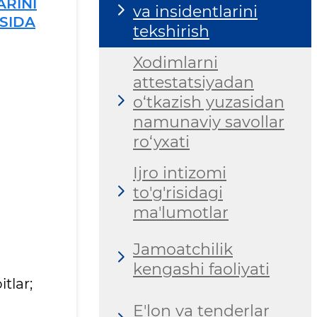
RINI
va insidentlarini
ISIDA
tekshirish
Xodimlarni
attestatsiyadan
o‘tkazish yuzasidan
namunaviy savollar
ro‘yxati
Ijro intizomi
to'g'risidagi
ma'lumotlar
Jamoatchilik
kengashi faoliyati
tlar;
E'lon va tenderlar