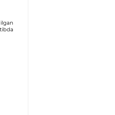
qilgan
tibda