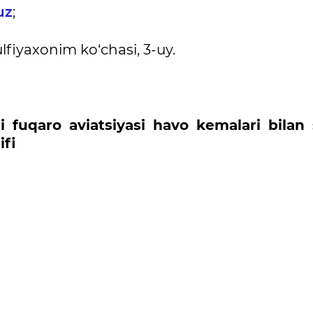
uz
;
lfiyaxonim ko‘chasi, 3-uy.
i fuqaro aviatsiyasi havo kemalari bilan 
ifi