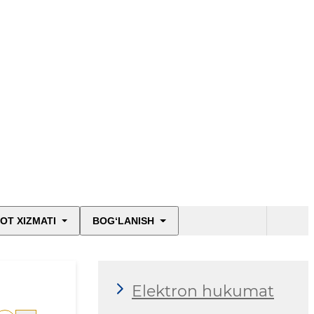
OT XIZMATI
BOG‘LANISH
Elektron hukumat