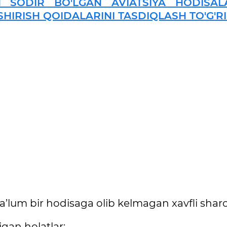
SODIR BO'LGAN AVIATSIYA HODISALA
HIRISH QOIDALARINI TASDIQLASH TO'G'R
 ma’lum bir hodisaga olib kelmagan xavfli sharoi
igan holatlar;