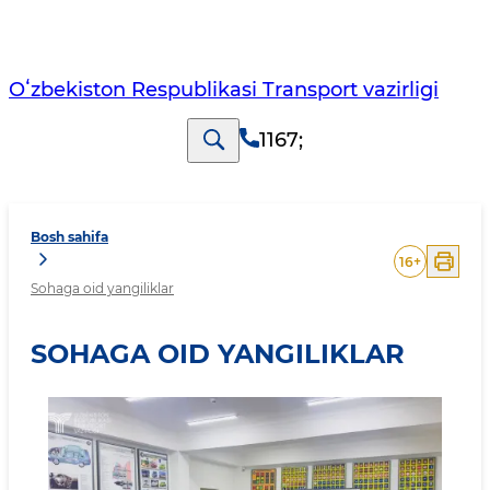
Oʻzbekiston Respublikasi Transport vazirligi
1167
;
Bosh sahifa
16
+
Sohaga oid yangiliklar
SOHAGA OID YANGILIKLAR