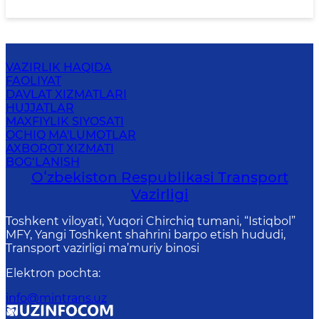
2454
Oxirgi yangilanish: 2024-12-11 19:06:46
VAZIRLIK HAQIDA
FAOLIYAT
DAVLAT XIZMATLARI
HUJJATLAR
MAXFIYLIK SIYOSATI
OCHIQ MA'LUMOTLAR
AXBOROT XIZMATI
BOG‘LANISH
Oʻzbekiston Respublikasi Transport
Vazirligi
Toshkent viloyati, Yuqori Chirchiq tumani, “Istiqbol”
MFY, Yangi Toshkent shahrini barpo etish hududi,
Transport vazirligi ma’muriy binosi