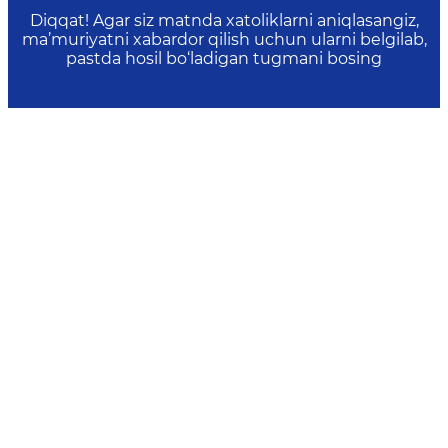
Veb-saytdagi o‘rtacha vaqt:
76
Diqqat! Agar siz matnda xatoliklarni aniqlasangiz,
ma’muriyatni xabardor qilish uchun ularni belgilab,
pastda hosil bo‘ladigan tugmani bosing