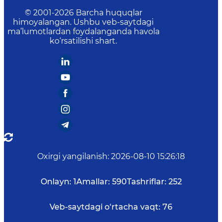
Elektron pochta
:
info@mintrans.uz
© 2001-
2026
Barcha huquqlar
himoyalangan. Ushbu veb-saytdagi
ma’lumotlardan foydalanganda havola
ko‘rsatilishi shart.
Oxirgi yangilanish
:
2026-08-10 15:26:18
Onlayn:
1
Amallar:
590
Tashriflar:
252