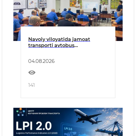
Navoiy viloyatida jamoat
transporti avtobus
haydovchilari uchun malaka
oshirish o‘quv kurslari
04.08.2026
boshlandi
141