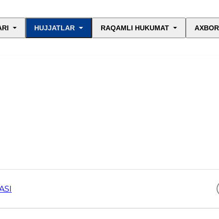
ARI
HUJJATLAR
RAQAMLI HUKUMAT
AXBOR
ASI