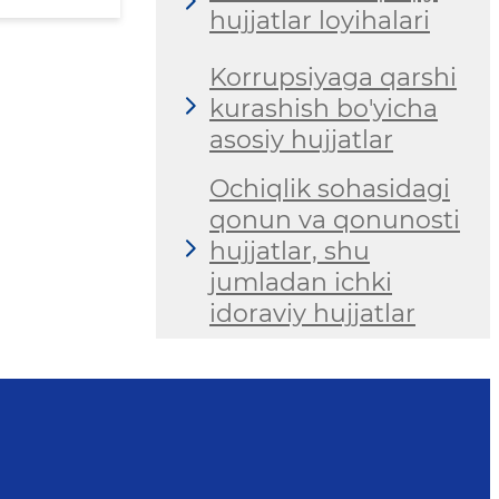
hujjatlar loyihalari
Korrupsiyaga qarshi
kurashish bo'yicha
asosiy hujjatlar
Ochiqlik sohasidagi
qonun va qonunosti
hujjatlar, shu
jumladan ichki
idoraviy hujjatlar