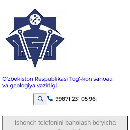
O‘zbekiston Respublikasi Tog‘-kon sanoati
va geologiya vazirligi
+99871 231 05 96
;
Ishonch telefonini baholash bo‘yicha