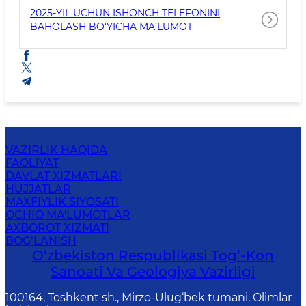
2025-YIL UCHUN ISHONCH TELEFONINI
BAHOLASH BO‘YICHA MA’LUMOT
VAZIRLIK HAQIDA
FAOLIYAT
DAVLAT XIZMATLARI
HUJJATLAR
MAXFIYLIK SIYOSATI
OCHIQ MA'LUMOTLAR
AXBOROT XIZMATI
BOG‘LANISH
O‘zbekiston Respublikasi Tog‘-Kon
Sanoati Va Geologiya Vazirligi
100164, Toshkent sh., Mirzo-Ulug‘bek tumani, Olimlar