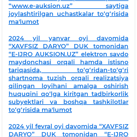
“www.e-auksion.uz” saytiga
joylashtirilgan uchastkalar to‘g‘risida
ma'lumot
2024 yil yanvar oyi davomida
“XAVFSIZ DARYO” DUK tomonidan
“E-IJRO AUKSION.UZ” elektron savdo
maydonchasi orqali hamda istisno
tariqasida, to‘g‘ridan-to‘g‘ri
shartnoma tuzish orqali realizatsiya
qilingan loyihani amalga oshirish
huquqini qo‘lga kiritgan tadbirkorlik
subyektlari va boshqa tashkilotlar
to‘g‘risida ma'lumot
2024 yil fevral oyi davomida “XAVFSIZ
DARYO” DUK tomonidan “E-IJRO