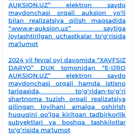
AUKSION.UZ” elektron savdo
maydonchasi orqali auksion yo‘li
bilan realizatsiya qilish maqsadida
“www.e-auksion.uz” saytiga
joylashtirilgan uchastkalar to‘g‘risida
ma'lumot
2024 yil fevral oyi davomida “XAVFSIZ
DARYO” DUK tomonidan “E-IJRO
AUKSION.UZ” elektron savdo
maydonchasi orqali hamda istisno
tariqasida, to‘g‘ridan-to‘g‘ri
shartnoma tuzish orqali realizatsiya
qilingan loyihani amalga oshirish
huquqini qo‘lga kiritgan tadbirkorlik
subyektlari va boshqa tashkilotlar
to‘g‘risida ma'lumot