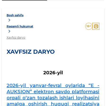
Bosh sahifa
16
+
Raqamli hukumat
Xavfsiz daryo
XAVFSIZ DARYO
2026-yil
2026-yil yanvar-fevral oylarida “E -
AUKSION” elektron savdo platformasi
orqali o‘zan tozalash ishlari loyihasini
amalga oshirish huquqi realizatsiya