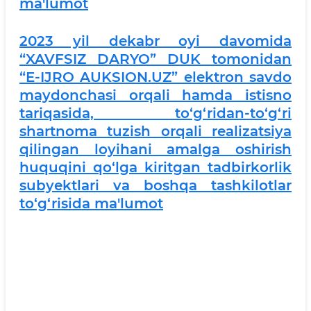
ma'lumot
2023 yil dekabr oyi davomida
“XAVFSIZ DARYO” DUK tomonidan
“E-IJRO AUKSION.UZ” elektron savdo
maydonchasi orqali hamda istisno
tariqasida, to‘g‘ridan-to‘g‘ri
shartnoma tuzish orqali realizatsiya
qilingan loyihani amalga oshirish
huquqini qo‘lga kiritgan tadbirkorlik
subyektlari va boshqa tashkilotlar
to‘g‘risida ma'lumot