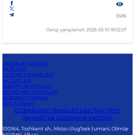
3686
Oxirgi yangilanish: 2026-03-10 19:02:07
VAZIRLIK HAQIDA
FAOLIYAT
DAVLAT XIZMATLARI
HUJJATLAR
MAXFIYLIK SIYOSATI
OCHIQ MA'LUMOTLAR
AXBOROT XIZMATI
BOG‘LANISH
O‘zbekiston Respublikasi Tog‘-Kon
Sanoati Va Geologiya Vazirligi
100164, Toshkent sh., Mirzo-Ulug‘bek tumani, Olimlar
ko‘chasi, 49-uy