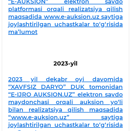
“E-AUKSION” elektron savdo
platformasi orqali realizatsiya qilish
maqsadida www.e-auksion.uz saytiga
joylashtirilgan uchastkalar to‘g‘risida
ma’lumot
2023-yil
2023 yil dekabr oyi davomida
“XAVFSIZ DARYO” DUK tomonidan
“E-IJRO AUKSION.UZ” elektron savdo
maydonchasi orqali auksion yo‘li
bilan realizatsiya qilish maqsadida
“www.e-auksion.uz” saytiga
joylashtirilgan uchastkalar to‘g‘risida