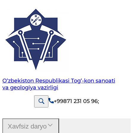
O‘zbekiston Respublikasi Tog‘-kon sanoati
va geologiya vazirligi
+99871 231 05 96
;
Xavfsiz daryo