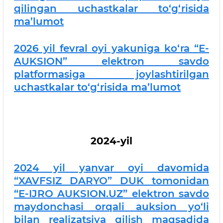
qilingan uchastkalar to‘g‘risida
ma’lumot
2026 yil fevral oyi yakuniga ko‘ra “E-
AUKSION” elektron savdo
platformasiga joylashtirilgan
uchastkalar to‘g‘risida ma’lumot
2024-yil
2024 yil yanvar oyi davomida
“XAVFSIZ DARYO” DUK tomonidan
“E-IJRO AUKSION.UZ” elektron savdo
maydonchasi orqali auksion yo‘li
bilan realizatsiya qilish maqsadida