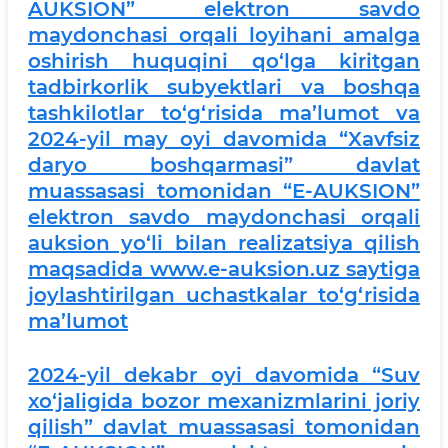
AUKSION” elektron savdo
maydonchasi orqali loyihani amalga
oshirish huquqini qo‘lga kiritgan
tadbirkorlik subyektlari va boshqa
tashkilotlar to‘g‘risida ma’lumot va
2024-yil may oyi davomida “Xavfsiz
daryo boshqarmasi” davlat
muassasasi tomonidan “E-AUKSION”
elektron savdo maydonchasi orqali
auksion yo‘li bilan realizatsiya qilish
maqsadida www.e-auksion.uz saytiga
joylashtirilgan uchastkalar to‘g‘risida
ma’lumot
2024-yil dekabr oyi davomida “Suv
xo‘jaligida bozor mexanizmlarini joriy
qilish” davlat muassasasi tomonidan