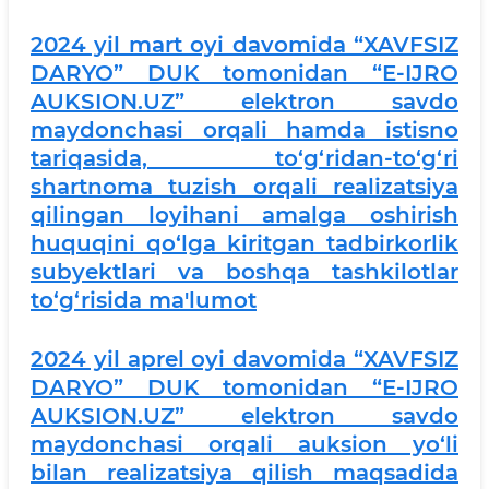
2024 yil mart oyi davomida “XAVFSIZ
DARYO” DUK tomonidan “E-IJRO
AUKSION.UZ” elektron savdo
maydonchasi orqali hamda istisno
tariqasida, to‘g‘ridan-to‘g‘ri
shartnoma tuzish orqali realizatsiya
qilingan loyihani amalga oshirish
huquqini qo‘lga kiritgan tadbirkorlik
subyektlari va boshqa tashkilotlar
to‘g‘risida ma'lumot
2024 yil aprel oyi davomida “XAVFSIZ
DARYO” DUK tomonidan “E-IJRO
AUKSION.UZ” elektron savdo
maydonchasi orqali auksion yo‘li
bilan realizatsiya qilish maqsadida