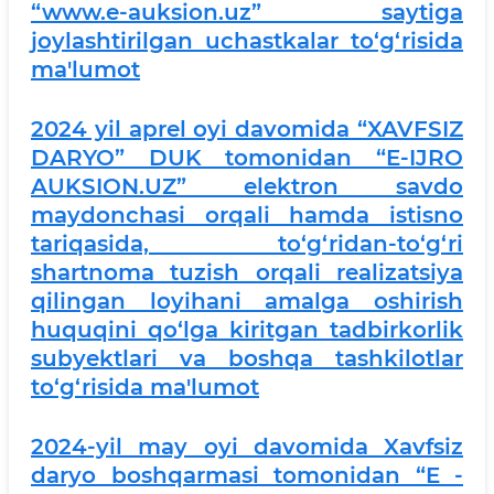
“www.e-auksion.uz” saytiga
joylashtirilgan uchastkalar to‘g‘risida
ma'lumot
2024 yil aprel oyi davomida “XAVFSIZ
DARYO” DUK tomonidan “E-IJRO
AUKSION.UZ” elektron savdo
maydonchasi orqali hamda istisno
tariqasida, to‘g‘ridan-to‘g‘ri
shartnoma tuzish orqali realizatsiya
qilingan loyihani amalga oshirish
huquqini qo‘lga kiritgan tadbirkorlik
subyektlari va boshqa tashkilotlar
to‘g‘risida ma'lumot
2024-yil may oyi davomida Xavfsiz
daryo boshqarmasi tomonidan “E -