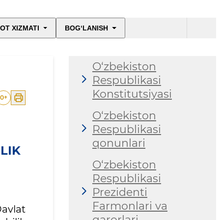
OT XIZMATI
BOG‘LANISH
O‘zbekiston
Respublikasi
Konstitutsiyasi
0
+
O‘zbekiston
Respublikasi
qonunlari
LIK
O‘zbekiston
Respublikasi
Prezidenti
Farmonlari va
avlat
qarorlari