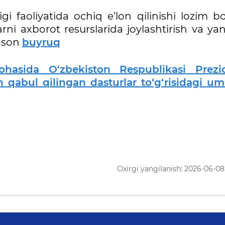
gi faoliyatida ochiq e’lon qilinishi lozim b
ni axborot resurslarida joylashtirish va ya
6-son
buyruq
hasida O‘zbekiston Respublikasi Prezid
qabul qilingan dasturlar to‘g‘risidagi u
Oxirgi yangilanish: 2026-06-08 