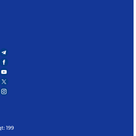
t:
199