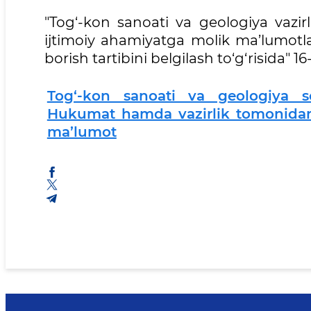
"Tog‘-kon sanoati va geologiya vazirli
ijtimoiy ahamiyatga molik ma’lumotlar
borish tartibini belgilash to‘g‘risida" 1
Tog‘-kon sanoati va geologiya so
Hukumat hamda vazirlik tomonidan 
ma’lumot