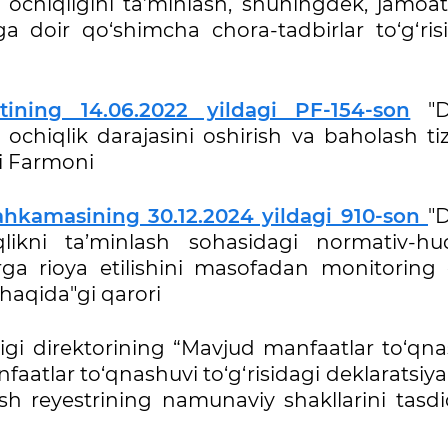
ti ochiqligini ta’minlash, shuningdek, jamoat
a doir qo‘shimcha chora-tadbirlar to‘g‘risi
tining 14.06.2022 yildagi PF-154-son
"D
g ochiqlik darajasini oshirish va baholash ti
"gi Farmoni
Mahkamasining 30.12.2024 yildagi 910-son
"
iqlikni ta’minlash sohasidagi normativ-hu
rga rioya etilishini masofadan monitoring q
 haqida"gi qarori
igi direktorining “Mavjud manfaatlar to‘qna
aatlar to‘qnashuvi to‘g‘risidagi deklaratsiya
sh reyestrining namunaviy shakllarini tasdi