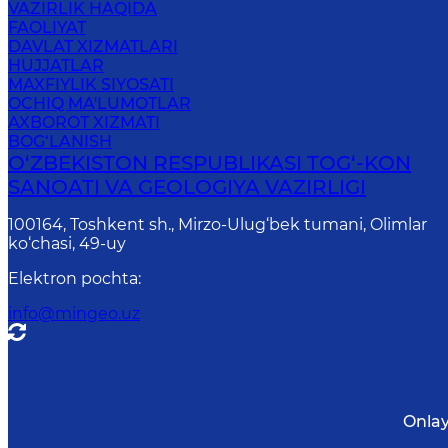
VAZIRLIK HAQIDA
FAOLIYAT
DAVLAT XIZMATLARI
HUJJATLAR
MAXFIYLIK SIYOSATI
OCHIQ MA'LUMOTLAR
AXBOROT XIZMATI
BOG‘LANISH
O‘ZBEKISTON RESPUBLIKASI TOG‘-KON
SANOATI VA GEOLOGIYA VAZIRLIGI
100164, Toshkent sh., Mirzo-Ulug‘bek tumani, Olimlar
ko‘chasi, 49-uy
Elektron pochta
:
info@mingeo.uz
Onlay