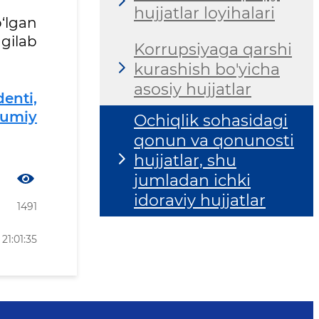
hujjatlar loyihalari
o‘lgan
ngilab
Korrupsiyaga qarshi
kurashish bo'yicha
asosiy hujjatlar
enti,
mumiy
Ochiqlik sohasidagi
qonun va qonunosti
hujjatlar, shu
jumladan ichki
idoraviy hujjatlar
1491
21:01:35