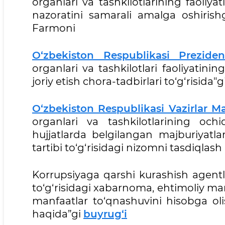
organlari va tashkilotlarining faoliya
nazoratini samarali amalga oshirishg
Farmoni
O‘zbekiston Respublikasi Preziden
organlari va tashkilotlari faoliyatinin
joriy etish chora-tadbirlari to‘g‘risida
O‘zbekiston Respublikasi Vazirlar 
organlari va tashkilotlarining och
hujjatlarda belgilangan majburiyatla
tartibi to‘g‘risidagi nizomni tasdiqlash
Korrupsiyaga qarshi kurashish agentl
to‘g‘risidagi xabarnoma, ehtimoliy manf
manfaatlar to‘qnashuvini hisobga oli
haqida”gi
buyrug‘i