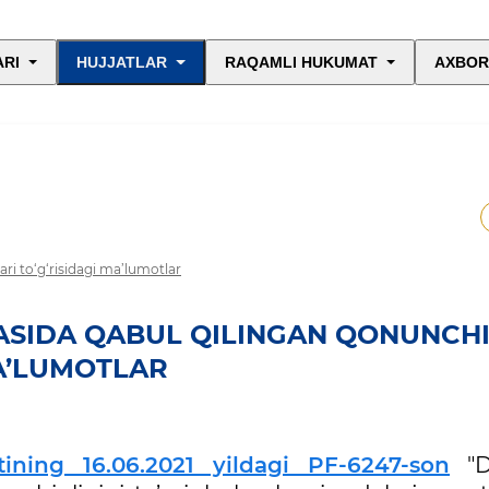
ARI
HUJJATLAR
RAQAMLI HUKUMAT
AXBOR
ari to‘g‘risidagi ma’lumotlar
ASIDA QABUL QILINGAN QONUNCHI
MA’LUMOTLAR
tining 16.06.2021 yildagi PF-6247-son
"D