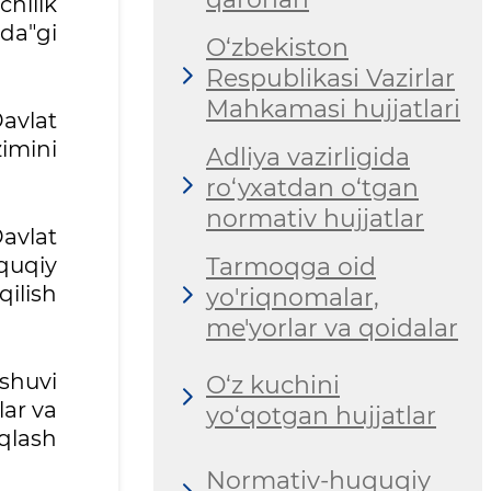
chilik
da"gi
O‘zbekiston
Respublikasi Vazirlar
Mahkamasi hujjatlari
avlat
zimini
Adliya vazirligida
ro‘yxatdan o‘tgan
normativ hujjatlar
Davlat
quqiy
Tarmoqga oid
ilish
yo'riqnomalar,
me'yorlar va qoidalar
shuvi
O‘z kuchini
lar va
yo‘qotgan hujjatlar
qlash
Normativ-huquqiy