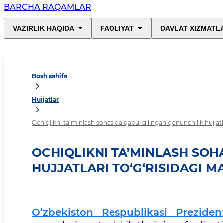
BARCHA RAQAMLAR
VAZIRLIK HAQIDA
FAOLIYAT
DAVLAT XIZMATL
Bosh sahifa
Hujjatlar
Ochiqlikni ta’minlash sohasida qabul qilingan qonunchilik hujjatl
OCHIQLIKNI TA’MINLASH SOH
HUJJATLARI TO‘G‘RISIDAGI 
O‘zbekiston Respublikasi Preziden