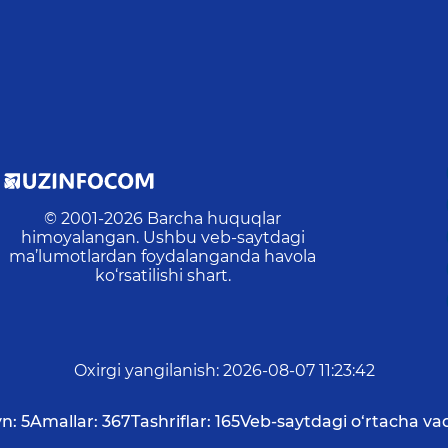
© 2001-
2026
Barcha huquqlar
himoyalangan. Ushbu veb-saytdagi
ma’lumotlardan foydalanganda havola
ko‘rsatilishi shart.
Oxirgi yangilanish
:
2026-08-07 11:23:42
n:
5
Amallar:
367
Tashriflar:
165
Veb-saytdagi o‘rtacha vaq