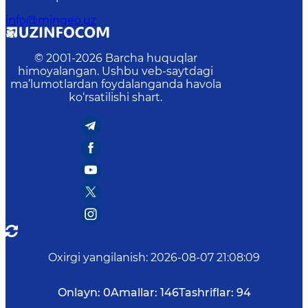
info@mingeo.uz
© 2001-
2026
Barcha huquqlar
himoyalangan. Ushbu veb-saytdagi
ma’lumotlardan foydalanganda havola
ko‘rsatilishi shart.
Oxirgi yangilanish
:
2026-08-07 21:08:09
Onlayn:
0
Amallar:
146
Tashriflar:
94