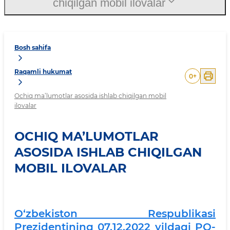
chiqilgan mobil ilovalar
Bosh sahifa
Raqamli hukumat
0
+
Ochiq ma’lumotlar asosida ishlab chiqilgan mobil
ilovalar
OCHIQ MA’LUMOTLAR
ASOSIDA ISHLAB CHIQILGAN
MOBIL ILOVALAR
O‘zbekiston Respublikasi
Prezidentining 07.12.2022 yildagi PQ-