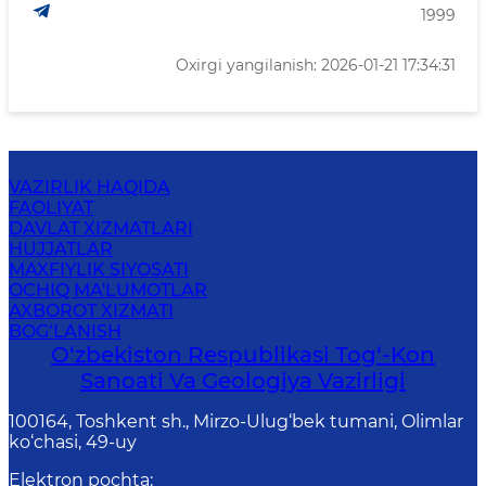
1999
Oxirgi yangilanish: 2026-01-21 17:34:31
VAZIRLIK HAQIDA
FAOLIYAT
DAVLAT XIZMATLARI
HUJJATLAR
MAXFIYLIK SIYOSATI
OCHIQ MA'LUMOTLAR
AXBOROT XIZMATI
BOG‘LANISH
O‘zbekiston Respublikasi Tog‘-Kon
Sanoati Va Geologiya Vazirligi
100164, Toshkent sh., Mirzo-Ulug‘bek tumani, Olimlar
ko‘chasi, 49-uy
Elektron pochta
: