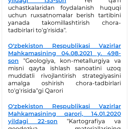
yildagi 133-son
"Yer qa'ri
uchastkalaridan foydalanish huquqi
uchun ruxsatnomalar berish tartibini
yanada takomillashtirish chora-
tadbirlari to'g'risida".
O'zbekiston Respublikasi Vazirlar
Mahkamasining 04.08.2021 y. 498-
son
"Geologiya, kon-metallurgiya va
misni qayta ishlash sanoatini uzoq
muddatli rivojlantirish strategiyasini
amalga oshirish chora-tadbirlari
to'g'risida"gi Qarori
O'zbekiston Respublikasi Vazirlar
Mahkamasining qarori, 14.01.2020
yildagi 22-son
"Kartografiya va
geodeziya materiallarining