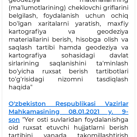
(ma'lumotlarining) cheklovchi griflarini
belgilash, foydalanish uchun ochiq
bo'lgan xaritalarni yaratish, maxfiy
kartografiya va geodeziya
materiallarini berish, hisobga olish va
saqlash tartibi hamda geodeziya va
kartografiya sohasidagi davlat
sirlarining saqlanishini ta'minlash
bo'yicha ruxsat berish tartibotlari
to'g'risidagi nizomni tasdiqlash
haqida"
O'zbekiston Respublikasi Vazirlar
Mahkamasining 08.01.2021 y. 9-
son
"Yer osti suvlaridan foydalanishga
oid ruxsat etuvchi hujjatlarni berish
tartibini yanada takomillashtirish