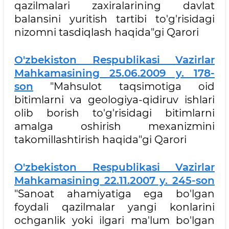
qazilmalari zaxiralarining davlat
balansini yuritish tartibi to'g'risidagi
nizomni tasdiqlash haqida"gi Qarori
O'zbekiston Respublikasi Vazirlar
Mahkamasining 25.06.2009 y. 178-
son
"Mahsulot taqsimotiga oid
bitimlarni va geologiya-qidiruv ishlari
olib borish to'g'risidagi bitimlarni
amalga oshirish mexanizmini
takomillashtirish haqida"gi Qarori
O'zbekiston Respublikasi Vazirlar
Mahkamasining 22.11.2007 y. 245-son
"Sanoat ahamiyatiga ega bo'lgan
foydali qazilmalar yangi konlarini
ochganlik yoki ilgari ma'lum bo'lgan