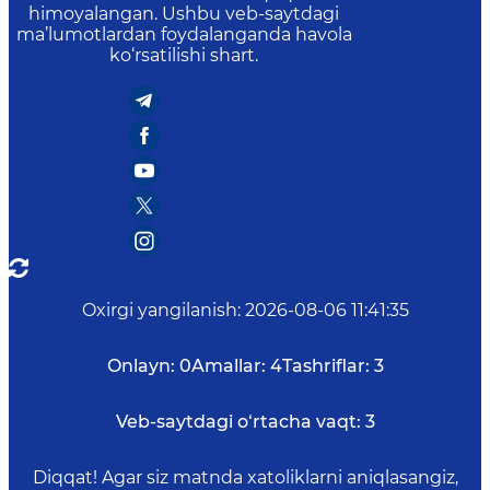
himoyalangan. Ushbu veb-saytdagi
ma’lumotlardan foydalanganda havola
ko‘rsatilishi shart.
Oxirgi yangilanish
:
2026-08-06 11:41:35
Onlayn:
0
Amallar:
4
Tashriflar:
3
Veb-saytdagi o‘rtacha vaqt:
3
Diqqat! Agar siz matnda xatoliklarni aniqlasangiz,