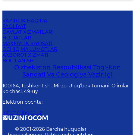
VAZIRLIK HAQIDA
FAOLIYAT
DAVLAT XIZMATLARI
HUJJATLAR
MAXFIYLIK SIYOSATI
OCHIQ MA'LUMOTLAR
AXBOROT XIZMATI
BOG‘LANISH
O‘zbekiston Respublikasi Tog‘-Kon
Sanoati Va Geologiya Vazirligi
100164, Toshkent sh., Mirzo-Ulug‘bek tumani, Olimlar
ko‘chasi, 49-uy
Elektron pochta
:
info@mingeo.uz
© 2001-
2026
Barcha huquqlar
himoyalangan. Ushbu veb-saytdagi