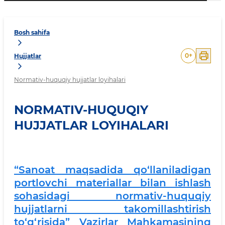
Bosh sahifa
0
+
Hujjatlar
Normativ-huquqiy hujjatlar loyihalari
NORMATIV-HUQUQIY
HUJJATLAR LOYIHALARI
“Sanoat maqsadida qo‘llaniladigan
portlovchi materiallar bilan ishlash
sohasidagi normativ-huquqiy
hujjatlarni takomillashtirish
to‘g‘risida” Vazirlar Mahkamasining