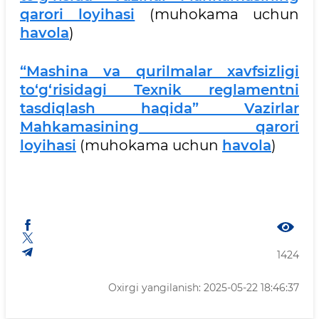
qarori loyihasi
(muhokama uchun
havola
)
“Mashina va qurilmalar xavfsizligi
to‘g‘risidagi Texnik reglamentni
tasdiqlash haqida” Vazirlar
Mahkamasining qarori
loyihasi
(muhokama uchun
havola
)
1424
Oxirgi yangilanish: 2025-05-22 18:46:37