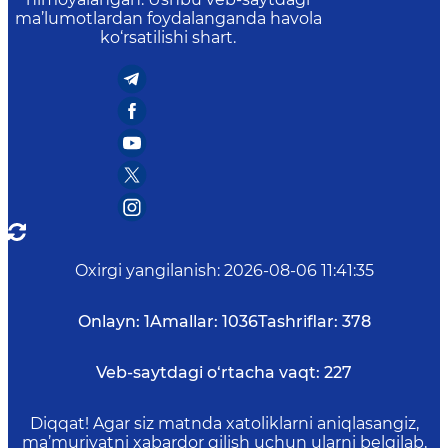
ma’lumotlardan foydalanganda havola
ko‘rsatilishi shart.
Oxirgi yangilanish
:
2026-08-06 11:41:35
Onlayn:
1
Amallar:
1036
Tashriflar:
378
Veb-saytdagi o‘rtacha vaqt:
227
Diqqat! Agar siz matnda xatoliklarni aniqlasangiz,
ma’muriyatni xabardor qilish uchun ularni belgilab,