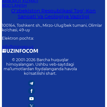
AXBOROT XIZMATI
BOG‘LANISH
O‘zbekiston Respublikasi Tog‘-Kon
Sanoati Va Geologiya Vazirligi
100164, Toshkent sh., Mirzo-Ulug‘bek tumani, Olimlar
ko‘chasi, 49-uy
Elektron pochta
:
info@mingeo.uz
© 2001-
2026
Barcha huquqlar
himoyalangan. Ushbu veb-saytdagi
ma’lumotlardan foydalanganda havola
ko‘rsatilishi shart.