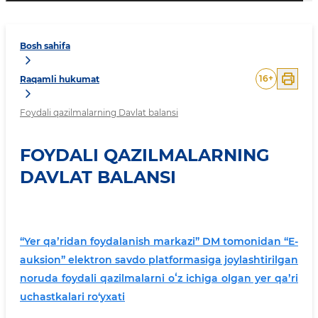
Bosh sahifa
16
+
Raqamli hukumat
Foydali qazilmalarning Davlat balansi
FOYDALI QAZILMALARNING
DAVLAT BALANSI
“Yer qaʼridan foydalanish markazi” DM tomonidan “E-
auksion” elektron savdo platformasiga joylashtirilgan
noruda foydali qazilmalarni oʻz ichiga olgan yer qaʼri
uchastkalari ro‘yxati