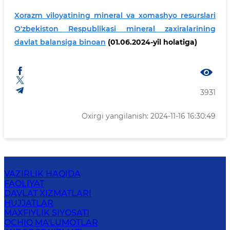
Xorazm viloyatining mineral va xomashyo resurslari
O'zbekiston Respublikasi mineral zaxiralarining
davlat balansiga binoan
(01.06.2024-yil holatiga)
3931
Oxirgi yangilanish: 2024-11-16 16:30:49
VAZIRLIK HAQIDA
FAOLIYAT
DAVLAT XIZMATLARI
HUJJATLAR
MAXFIYLIK SIYOSATI
OCHIQ MA'LUMOTLAR