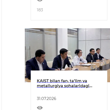
183
KAIST bilan fan, ta’lim va
metallurgiya sohalaridagi
hamkorlik istiqbollari
muhokama qilindi
31.07.2026