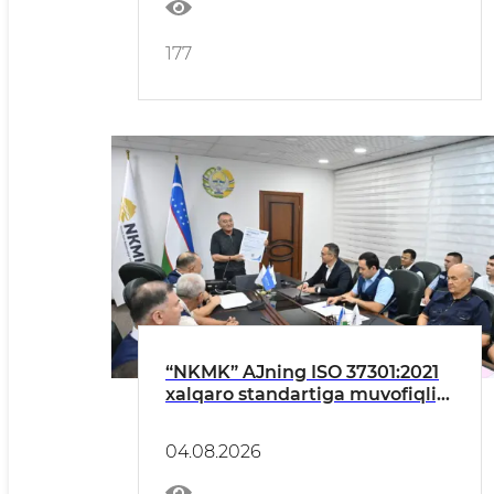
177
“NKMK” AJning ISO 37301:2021
xalqaro standartiga muvofiqligi
tasdiqlandi
04.08.2026