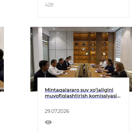
428
Mintaqalararo suv xo‘jaligini
muvofiqlashtirish komissiyasi
bilan yer osti suvlari bo‘yicha
hamkorlikni rivojlantirish
29.07.2026
masalalari muhokama qilindi