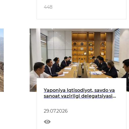
448
Yaponiya Iqtisodiyot, savdo va
sanoat vazirligi delegatsiyasi
bilan uchrashuv o‘tkazildi
29.07.2026