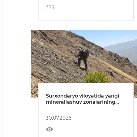
355
Surxondaryo viloyatida yangi
minerallashuv zonalarining
istiqbollari o‘rganilmoqda
30.07.2026