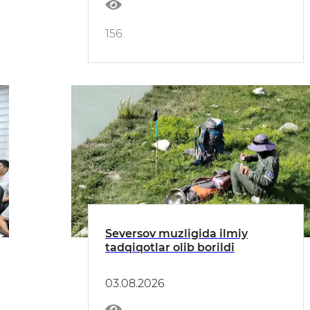
156
Seversov muzligida ilmiy
tadqiqotlar olib borildi
03.08.2026