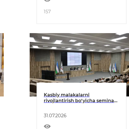
157
Kasbiy malakalarni
rivojlantirish bo‘yicha seminar-
trening yakunlandi
31.07.2026