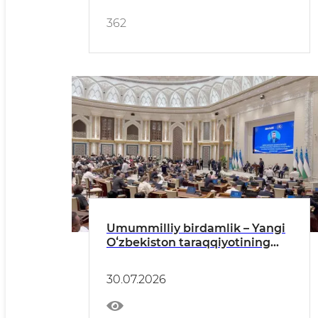
362
Umummilliy birdamlik – Yangi
Oʻzbekiston taraqqiyotining
muhim tayanchi
30.07.2026