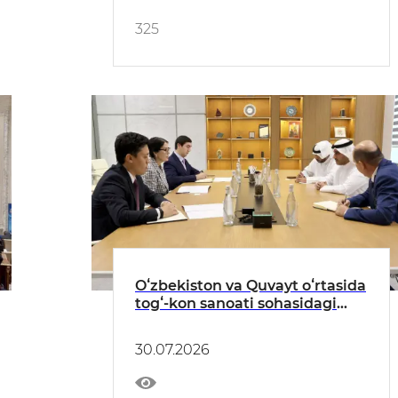
325
Oʻzbekiston va Quvayt oʻrtasida
togʻ-kon sanoati sohasidagi
hamkorlik istiqbollari
muhokama qilindi
30.07.2026