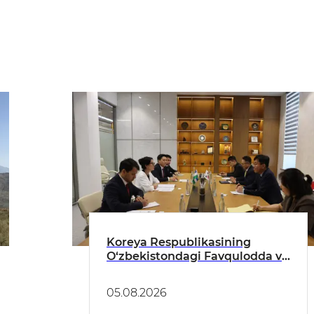
Koreya Respublikasining
O‘zbekistondagi Favqulodda va
Muxtor Elchisi bilan o‘tkazilgan
uchrashuv haqida
05.08.2026