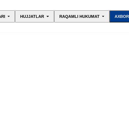
ARI
HUJJATLAR
RAQAMLI HUKUMAT
AXBOR