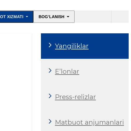
OT XIZMATI
BOG‘LANISH
Yangiliklar
E’lonlar
Press-relizlar
Matbuot anjumanlari