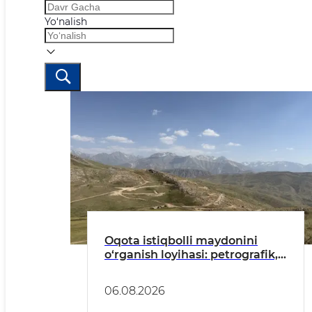
Yo‘nalish
Oqota istiqbolli maydonini
o‘rganish loyihasi: petrografik,
mineralogik va geokimyoviy
usullar vositasida dala tadqiqot
06.08.2026
ishlari olib borildi