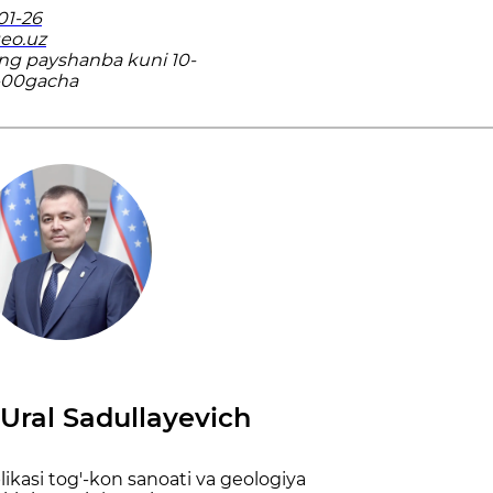
01-26
eo.uz
ing payshanba kuni 10-
-00gacha
Ural Sadullayevich
ikasi tog'-kon sanoati va geologiya