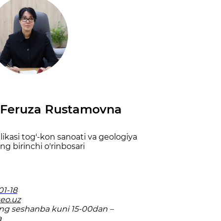
Feruza Rustamovna
ikasi tog'-kon sanoati va geologiya
ing birinchi o'rinbosari
01-18
eo.uz
ing seshanba kuni 15-00dan –
a