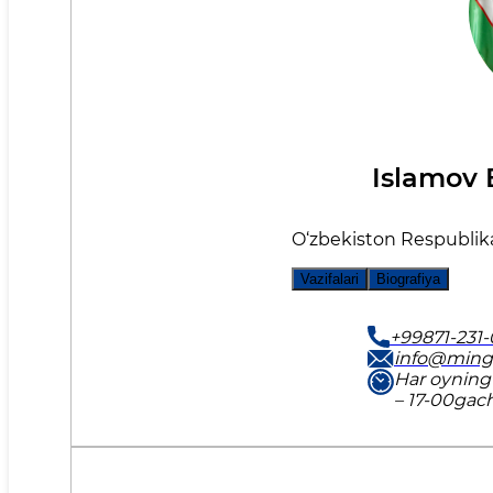
Islamov 
O‘zbekiston Respublikas
Vazifalari
Biografiya
+99871-231
info@ming
Har oyning
– 17-00gac