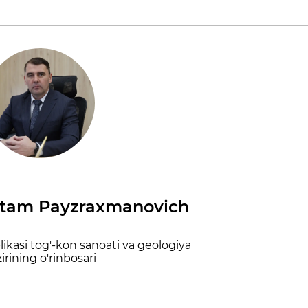
stam Payzraxmanovich
ikasi tog'-kon sanoati va geologiya
irining o'rinbosari