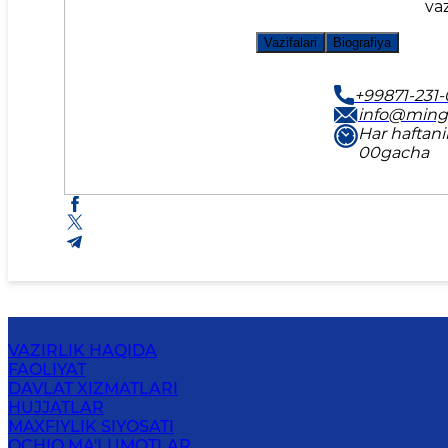
vaz
Vazifalari
Biografiya
+99871-231-
info@ming
Har haftani
00gacha
VAZIRLIK HAQIDA
FAOLIYAT
DAVLAT XIZMATLARI
HUJJATLAR
MAXFIYLIK SIYOSATI
OCHIQ MA'LUMOTLAR