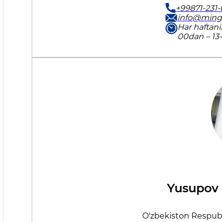
+99871-231-
info@ming
Har haftan
00dan – 13
Yusupov 
O'zbekiston Respubl