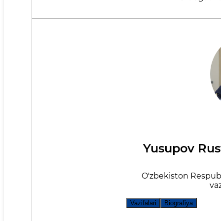
Yusupov Ru
O'zbekiston Respubl
vaz
Vazifalari
Biografiya