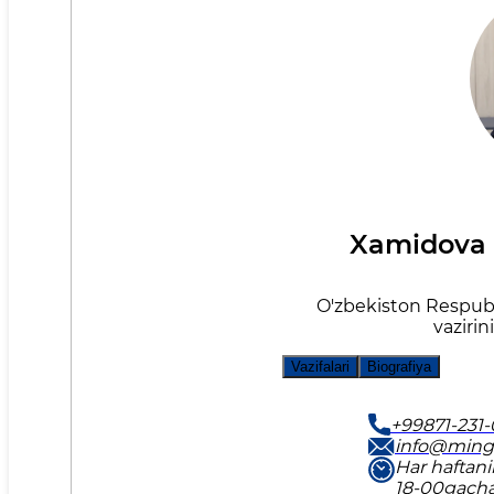
Xamidova 
O'zbekiston Respubl
vazirin
Vazifalari
Biografiya
+99871-231-
info@ming
Har haftan
18-00gach