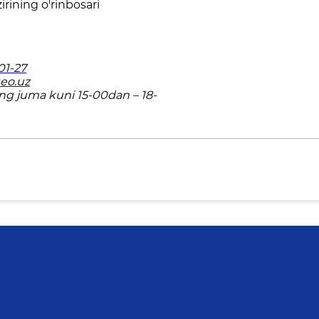
irining o'rinbosari
01-27
eo.uz
ng juma kuni 15-00dan – 18-