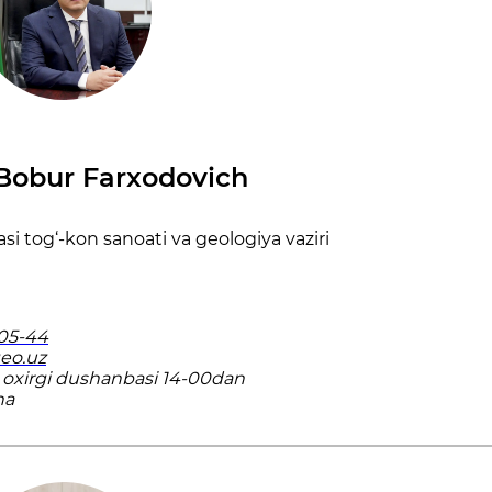
Bobur Farxodovich
i tog‘-kon sanoati va geologiya vaziri
-05-44
eo.uz
 oxirgi dushanbasi 14-00dan
ha