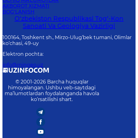
OCHIQ MA'LUMOTLAR
AXBOROT XIZMATI
BOG‘LANISH
O‘zbekiston Respublikasi Tog‘-Kon
Sanoati Va Geologiya Vazirligi
100164, Toshkent sh., Mirzo-Ulug‘bek tumani, Olimlar
ko‘chasi, 49-uy
Elektron pochta
:
info@mingeo.uz
© 2001-
2026
Barcha huquqlar
himoyalangan. Ushbu veb-saytdagi
ma’lumotlardan foydalanganda havola
ko‘rsatilishi shart.