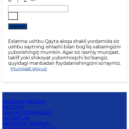
Yuborish
Eslatma: ushbu Qayta aloqa shakli yordamida siz
ushbu saytning ishlashi bilan bog‘liq xabaringizni
yuborishingiz mumkin. Agar siz rasmiy murojaat,
taklif yoki shikoyat yubormoqchi bo‘lsangiz,
quyidagi manbadan foydalanishingizni so‘raymiz.
murojaat.gov.uz
VAZIRLIK HAQIDA
FAOLIYAT
DAVLAT XIZMATLARI
HUJJATLAR
MAXFIYLIK SIYOSATI