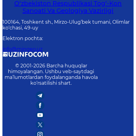
O‘zbekiston Respublikasi Tog‘-Kon
Sanoati Va Geologiya Vazirligi
100164, Toshkent sh., Mirzo-Ulug‘bek tumani, Olimlar
ko‘chasi, 49-uy
Elektron pochta
:
info@mingeo.uz
© 2001-
2026
Barcha huquqlar
himoyalangan. Ushbu veb-saytdagi
ma’lumotlardan foydalanganda havola
ko‘rsatilishi shart.