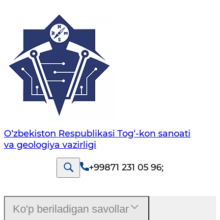
O‘zbekiston Respublikasi Tog‘-kon sanoati
va geologiya vazirligi
+99871 231 05 96
;
Ko'p beriladigan savollar