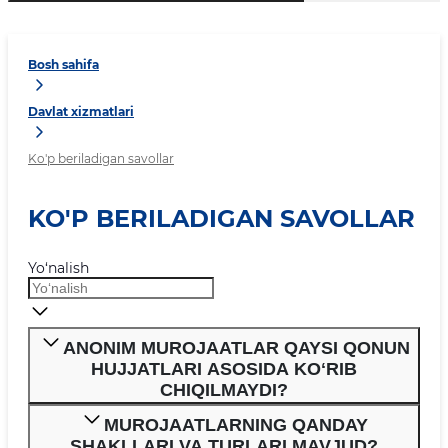
Bosh sahifa
Davlat xizmatlari
Ko'p beriladigan savollar
KO'P BERILADIGAN SAVOLLAR
Yo‘nalish
ANONIM MUROJAATLAR QAYSI QONUN
HUJJATLARI ASOSIDA KOʻRIB
CHIQILMAYDI?
MUROJAATLARNING QANDAY
SHAKLLARI VA TURLARI MAVJUD?