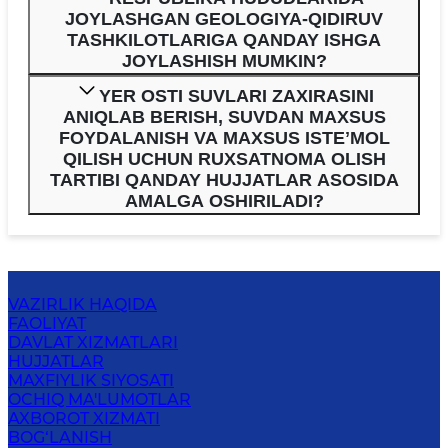
JOYLASHGAN GEOLOGIYA-QIDIRUV
TASHKILOTLARIGA QANDAY ISHGA
JOYLASHISH MUMKIN?
YER OSTI SUVLARI ZAXIRASINI
ANIQLAB BERISH, SUVDAN MAXSUS
FOYDALANISH VA MAXSUS ISTEʼMOL
QILISH UCHUN RUXSATNOMA OLISH
TARTIBI QANDAY HUJJATLAR ASOSIDA
AMALGA OSHIRILADI?
VAZIRLIK HAQIDA
FAOLIYAT
DAVLAT XIZMATLARI
HUJJATLAR
MAXFIYLIK SIYOSATI
OCHIQ MA'LUMOTLAR
AXBOROT XIZMATI
BOG‘LANISH