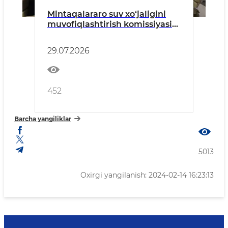
Mintaqalararo suv xo‘jaligini
muvofiqlashtirish komissiyasi
bilan yer osti suvlari bo‘yicha
hamkorlikni rivojlantirish
29.07.2026
masalalari muhokama qilindi
452
Barcha yangiliklar
5013
Oxirgi yangilanish: 2024-02-14 16:23:13