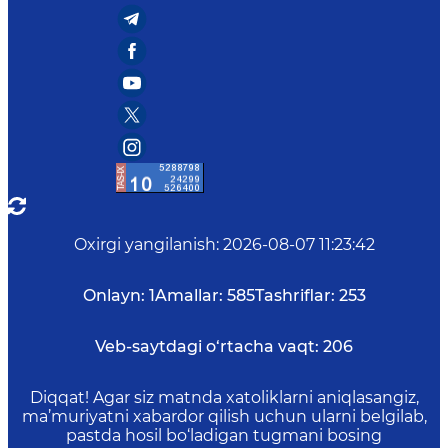
Oxirgi yangilanish
:
2026-08-07 11:23:42
Onlayn:
1
Amallar:
585
Tashriflar:
253
Veb-saytdagi o‘rtacha vaqt:
206
Diqqat! Agar siz matnda xatoliklarni aniqlasangiz,
ma’muriyatni xabardor qilish uchun ularni belgilab,
pastda hosil bo‘ladigan tugmani bosing