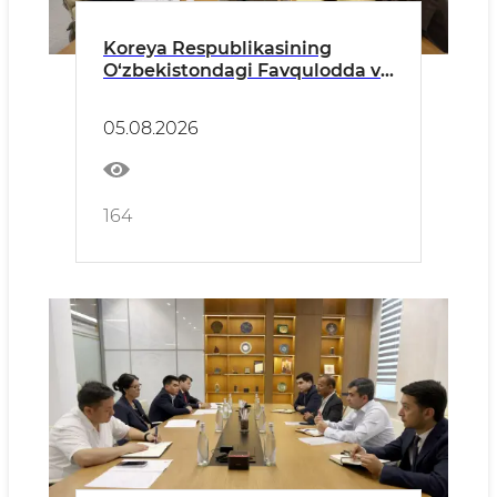
Koreya Respublikasining
O‘zbekistondagi Favqulodda va
Muxtor Elchisi bilan o‘tkazilgan
uchrashuv haqida
05.08.2026
164