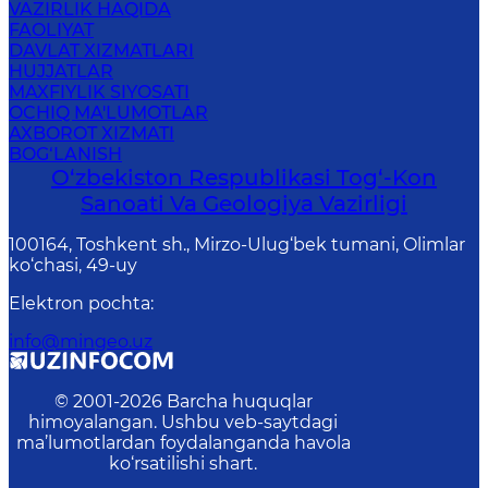
VAZIRLIK HAQIDA
FAOLIYAT
DAVLAT XIZMATLARI
HUJJATLAR
MAXFIYLIK SIYOSATI
OCHIQ MA'LUMOTLAR
AXBOROT XIZMATI
BOG‘LANISH
O‘zbekiston Respublikasi Tog‘-Kon
Sanoati Va Geologiya Vazirligi
100164, Toshkent sh., Mirzo-Ulug‘bek tumani, Olimlar
ko‘chasi, 49-uy
Elektron pochta
:
info@mingeo.uz
© 2001-
2026
Barcha huquqlar
himoyalangan. Ushbu veb-saytdagi
ma’lumotlardan foydalanganda havola
ko‘rsatilishi shart.