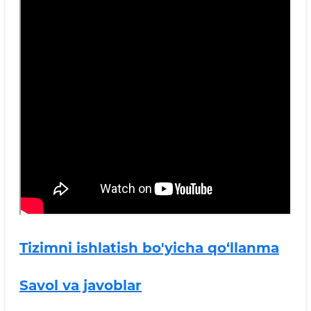
Tizimni ishlatish bo'yicha qo‘llanma
Savol va javoblar