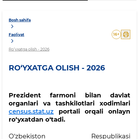
Bosh sahifa
16
+
Faoliyat
Ro‘yxatga olish - 2026
RO‘YXATGA OLISH - 2026
Prezident farmoni bilan davlat
organlari va tashkilotlari xodimlari
census.stat.uz
portali orqali onlayn
ro‘yxatdan o‘tadi.
O‘zbekiston Respublikasi