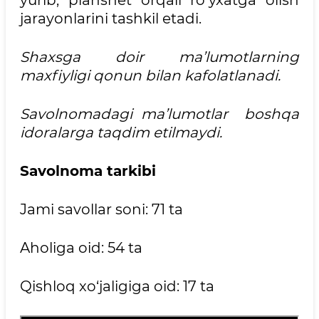
yurib, planshet orqali ro‘yxatga olish
jarayonlarini tashkil etadi.
Shaxsga doir ma’lumotlarning
maxfiyligi qonun bilan kafolatlanadi.
Savolnomadagi ma’lumotlar boshqa
idoralarga taqdim etilmaydi.
Savolnoma tarkibi
Jami savollar soni: 71 ta
Aholiga oid: 54 ta
Qishloq xo‘jaligiga oid: 17 ta