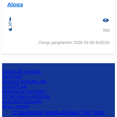
Aloqa
1193
Oxirgi yangilanish: 2026-02-06 16:00:34
VAZIRLIK HAQIDA
FAOLIYAT
DAVLAT XIZMATLARI
HUJJATLAR
MAXFIYLIK SIYOSATI
OCHIQ MA'LUMOTLAR
AXBOROT XIZMATI
BOG‘LANISH
O‘zbekiston Respublikasi Tog‘-Kon