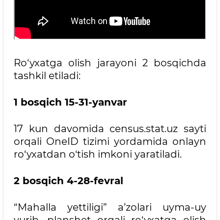
Ro‘yxatga olish jarayoni 2 bosqichda
tashkil etiladi:
1 bosqich 15-31-yanvar
17 kun davomida census.stat.uz sayti
orqali OneID tizimi yordamida onlayn
ro‘yxatdan o‘tish imkoni yaratiladi.
2 bosqich 4-28-fevral
“Mahalla yettiligi” a’zolari uyma-uy