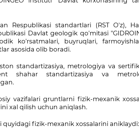
OINGEO instituti" Davlat korxonasining tar
stan Respublikasi standartlari (RST O'z), Ha
spublikasi Davlat geologik qo'mitasi "GIDRO
dik ko'rsatmalari, buyruqlari, farmoyishla
lar asosida olib boradi.
ston standartizasiya, metrologiya va sertifi
kent shahar standartizasiya va metrol
gan.
iy vazifalari gruntlarni fizik-mexanik xossa
rini xal qilish uchun aniqlash.
i quyidagi fizik-mexanik xossalarini aniklaydi: