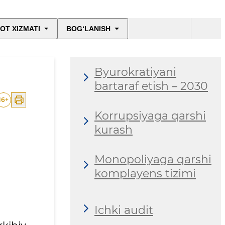
OT XIZMATI
BOG‘LANISH
Byurokratiyani
bartaraf etish – 2030
16
+
Korrupsiyaga qarshi
kurash
Monopoliyaga qarshi
komplayens tizimi
Ichki audit