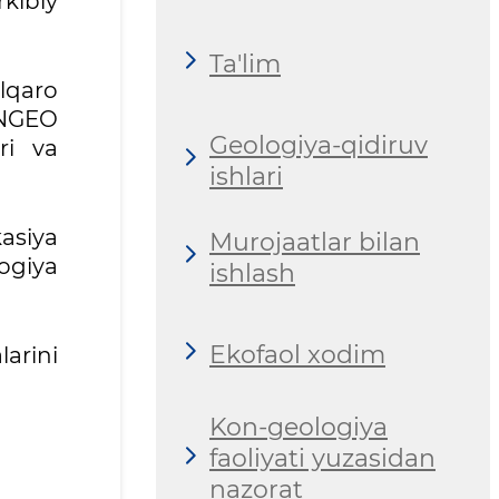
kibiy
Ta'lim
lqaro
INGEO
Geologiya-qidiruv
ri va
ishlari
kasiya
Murojaatlar bilan
ogiya
ishlash
Ekofaol xodim
larini
Kon-geologiya
faoliyati yuzasidan
nazorat