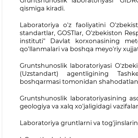
Gruntshunoslik laboratoriyasi "GIDR
qismiga kiradi.
Laboratoriya o'z faoliyatini O'zbeki
standartlar, GOSTlar, O'zbekiston Re
instituti" Davlat korxonasining meto
qo'llanmalari va boshqa meyo'riy xujjat
Gruntshunoslik laboratoriyasi O'zbeki
(Uzstandart) agentligining Tash
boshqarmasi tomonidan shahodatlan
Gruntshunoslik laboratoriyasining asos
geologiya va xalq xo'jaligidagi vazifala
Laboratoriya gruntlarni va tog'jinslarin