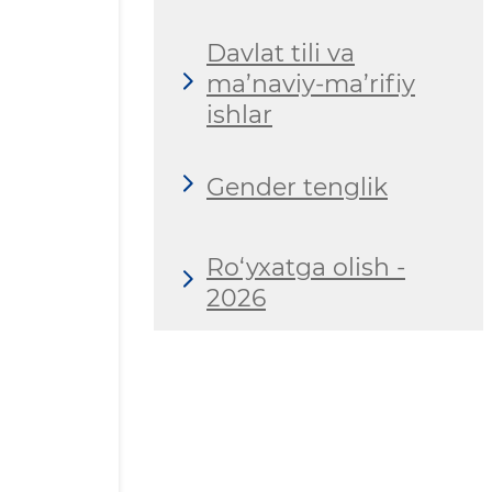
Davlat tili va
ma’naviy-ma’rifiy
ishlar
Gender tenglik
Ro‘yxatga olish -
2026