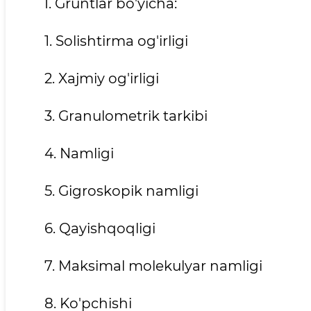
I. Gruntlar bo'yicha:
1. Solishtirma og'irligi
2. Xajmiy og'irligi
3. Granulometrik tarkibi
4. Namligi
5. Gigroskopik namligi
6. Qayishqoqligi
7. Maksimal molekulyar namligi
8. Ko'pchishi