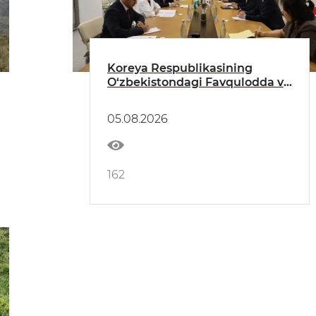
Koreya Respublikasining
O‘zbekistondagi Favqulodda va
Muxtor Elchisi bilan o‘tkazilgan
uchrashuv haqida
05.08.2026
162