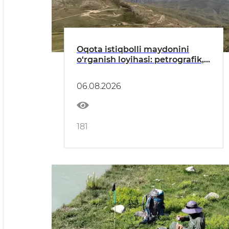
Oqota istiqbolli maydonini
o‘rganish loyihasi: petrografik,
mineralogik va geokimyoviy
usullar vositasida dala tadqiqot
06.08.2026
ishlari olib borildi
181