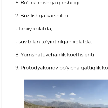
6. Bo'laklanishga qarshiligi
7. Buzilishga karshiligi
- tabiiy xolatda,
- suv bilan to'yintirilgan xolatda.
8. Yumshatuvchanlik koeffisienti
9. Protodyakonov bo'yicha qattiqlik koe