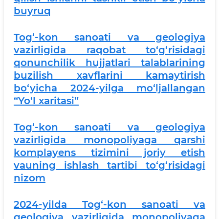
buyruq
Tog‘-kon sanoati va geologiya
vazirligida raqobat to‘g‘risidagi
qonunchilik hujjatlari talablarining
buzilish xavflarini kamaytirish
bo‘yicha 2024-yilga mo‘ljallangan
“Yo‘l xaritasi”
Tog‘-kon sanoati va geologiya
vazirligida monopoliyaga qarshi
komplayens tizimini joriy etish
vauning ishlash tartibi to‘g‘risidagi
nizom
2024-yilda Tog‘-kon sanoati va
geologiya vazirligida monopoliyaga