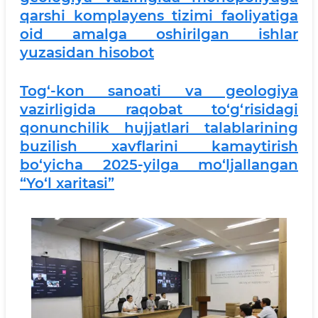
qarshi komplayens tizimi faoliyatiga
oid amalga oshirilgan ishlar
yuzasidan hisobot
Tog‘-kon sanoati va geologiya
vazirligida raqobat to‘g‘risidagi
qonunchilik hujjatlari talablarining
buzilish xavflarini kamaytirish
bo‘yicha 2025-yilga mo‘ljallangan
“Yo‘l xaritasi”