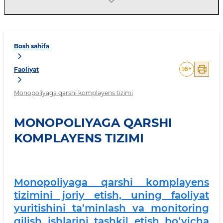
Bosh sahifa
16
+
Faoliyat
Monopoliyaga qarshi komplayens tizimi
MONOPOLIYAGA QARSHI
KOMPLAYENS TIZIMI
Monopoliyaga qarshi komplayens
tizimini joriy etish, uning faoliyat
yuritishini ta’minlash va monitoring
qilish ishlarini tashkil etish bo‘yicha