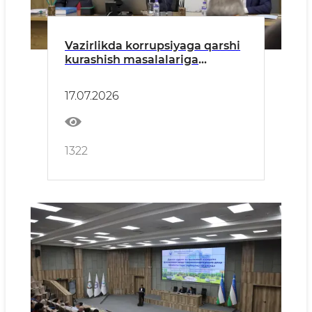
Vazirlikda korrupsiyaga qarshi
kurashish masalalariga
bag‘ishlangan seminar
o‘tkazildi
17.07.2026
1322