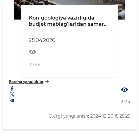
Kon-geologiya vazirligida
budjet mablagʻlaridan samarali
foydalanish hamda davlat
xaridlari jarayonidagi tartib-
28.04.2026
taomillar yuzasidan seminar
boʻlib o‘tdi
3796
Barcha yangiliklar
2194
Oxirgi yangilanish: 2024-12-20 15:25:25