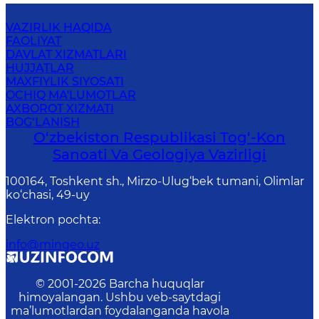
VAZIRLIK HAQIDA
FAOLIYAT
DAVLAT XIZMATLARI
HUJJATLAR
MAXFIYLIK SIYOSATI
OCHIQ MA'LUMOTLAR
AXBOROT XIZMATI
BOG‘LANISH
O‘zbekiston Respublikasi Tog‘-Kon
Sanoati Va Geologiya Vazirligi
100164, Toshkent sh., Mirzo-Ulug‘bek tumani, Olimlar
ko‘chasi, 49-uy
Elektron pochta
:
info@mingeo.uz
© 2001-
2026
Barcha huquqlar
himoyalangan. Ushbu veb-saytdagi
ma’lumotlardan foydalanganda havola