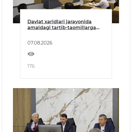
Davlat xaridlari jarayonida
amaldagi tartib-taomillarga
rioya etish orqali moliyaviy
xavflarni aniqlash, baholash,
07.08.2026
manfaatlar to‘qnashuvi va
korrupsiya xavf-xatarlarini
oldini olish yuzasidan tadbir
bo‘lib o‘tdi
176