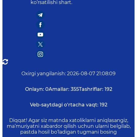
ko‘rsatilishi shart.
Oxirgi yangilanish
:
2026-08-07 21:08:09
Onlayn:
0
Amallar:
355
Tashriflar:
192
Veb-saytdagi o‘rtacha vaqt:
192
Diqqat! Agar siz matnda xatoliklarni aniqlasangiz,
ma’muriyatni xabardor qilish uchun ularni belgilab,
pastda hosil bo‘ladigan tugmani bosing