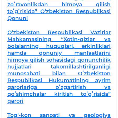
zoʻravonlikdan himoya qilish
toʻgʻrisida” O‘zbekiston Respublikasi
Qonuni
O‘zbekiston Respublikasi Vazirlar
Mahkamasining “Xotin-qizlar va
bolalarning huquqlari, erkinliklari
hamda qonuniy manfaatlarini
himoya qilish sohasidagi qonunchilik
hujjatlari takomillashtirilganligi
munosabati bilan Oʻzbekiston
Respublikasi Hukumatining ayrim
qarorlariga oʻzgartirish va
qoʻshimchalar kiritish toʻgʻrisida”
qarori
Tog‘-kon sanoati va geologiya