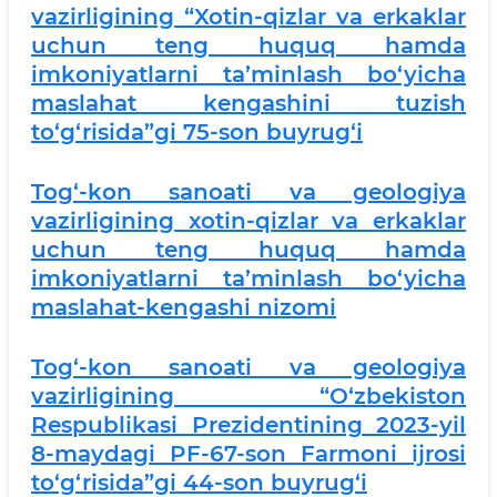
vazirligining “Xotin-qizlar va erkaklar
uchun teng huquq hamda
imkoniyatlarni ta’minlash bo‘yicha
maslahat kengashini tuzish
to‘g‘risida”gi 75-son buyrug‘i
Tog‘-kon sanoati va geologiya
vazirligining xotin-qizlar va erkaklar
uchun teng huquq hamda
imkoniyatlarni ta’minlash bo‘yicha
maslahat-kengashi nizomi
Tog‘-kon sanoati va geologiya
vazirligining “O‘zbekiston
Respublikasi Prezidentining 2023-yil
8-maydagi PF-67-son Farmoni ijrosi
to‘g‘risida”gi 44-son buyrug‘i