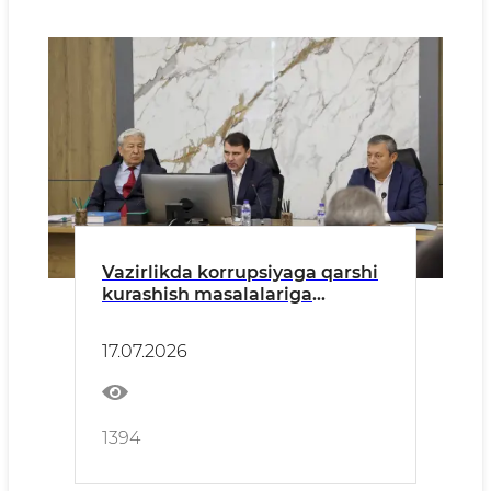
Vazirlikda korrupsiyaga qarshi
kurashish masalalariga
bag‘ishlangan seminar
o‘tkazildi
17.07.2026
1394