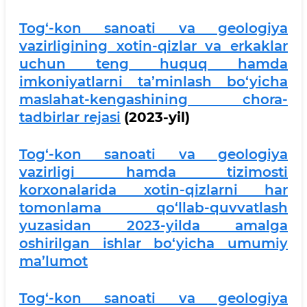
Tog‘-kon sanoati va geologiya
vazirligining xotin-qizlar va erkaklar
uchun teng huquq hamda
imkoniyatlarni ta’minlash bo‘yicha
maslahat-kengashining chora-
tadbirlar rejasi
(2023-yil)
Tog‘-kon sanoati va geologiya
vazirligi hamda tizimosti
korxonalarida xotin-qizlarni har
tomonlama qo‘llab-quvvatlash
yuzasidan 2023-yilda amalga
oshirilgan ishlar bo‘yicha umumiy
ma’lumot
Tog‘-kon sanoati va geologiya