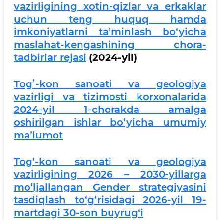
vazirligining xotin-qizlar va erkaklar
uchun teng huquq hamda
imkoniyatlarni ta’minlash bo‘yicha
maslahat-kengashining chora-
tadbirlar rejasi
(2024-yil)
Togʻ-kon sanoati va geologiya
vazirligi va tizimosti korxonalarida
2024-yil 1-chorakda amalga
oshirilgan ishlar bo‘yicha umumiy
maʼlumot
Tog‘-kon sanoati va geologiya
vazirligining 2026 – 2030-yillarga
mo‘ljallangan Gender strategiyasini
tasdiqlash to‘g‘risidagi 2026-yil 19-
martdagi 30-son buyrug
‘i