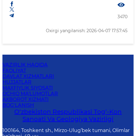
3470
Oxirgi yangilanish: 2026-04-07 17:57:45
VAZIRLIK HAQIDA
FAOLIYAT
DAVLAT XIZMATLARI
HUJJATLAR
MAXFIYLIK SIYOSATI
OCHIQ MA'LUMOTLAR
AXBOROT XIZMATI
BOG‘LANISH
O‘zbekiston Respublikasi Tog‘-Kon
Sanoati Va Geologiya Vazirligi
100164, Toshkent sh., Mirzo-Ulug‘bek tumani, Olimlar