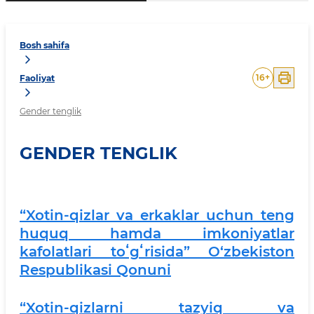
Bosh sahifa
16
+
Faoliyat
Gender tenglik
GENDER TENGLIK
“Xotin-qizlar va erkaklar uchun teng
huquq hamda imkoniyatlar
kafolatlari toʻgʻrisida” O‘zbekiston
Respublikasi Qonuni
“Xotin-qizlarni tazyiq va