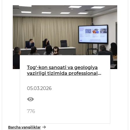
Tog‘-kon sanoati va geologiya
vazirligi tizimida professional
kompetensiyalarni
rivojlantirishga qaratilgan
05.03.2026
seminar bo‘lib o‘tdi
776
Barcha yangiliklar